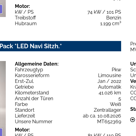
Motor:
kW / PS
74 kW / 101 PS
Treibstoff
Benzin
Hubraum
1.199 cm³
Pr
Pack *LED Navi Sitzh.*
M
Allgemeine Daten:
U
Fahrzeugtyp
Pkw
Sc
Karosserieform
Limousine
Um
Erst-Zul.
Jan / 2022
Ve
Getriebe
Automatik
Kr
Kilometerstand
41.026 km
C
Anzahl der Türen
5
C
Farbe
Weiß
St
Standort
Zentrallager
Lieferzeit
ab ca. 10.08.2026
Unsere Nummer
MT652369
Motor:
kW / PS
81 kW / 110 PS