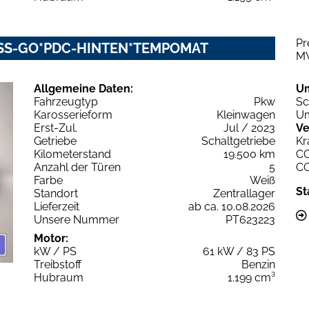
Pr
LESS-GO*PDC-HINTEN*TEMPOMAT
M
Allgemeine Daten:
U
Fahrzeugtyp
Pkw
Sc
Karosserieform
Kleinwagen
Um
Erst-Zul.
Jul / 2023
Ve
Getriebe
Schaltgetriebe
Kr
Kilometerstand
19.500 km
C
Anzahl der Türen
5
C
Farbe
Weiß
St
Standort
Zentrallager
Lieferzeit
ab ca. 10.08.2026
Unsere Nummer
PT623223
Motor:
kW / PS
61 kW / 83 PS
Treibstoff
Benzin
Hubraum
1.199 cm³