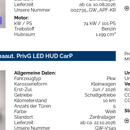
Lieferzeit
ab ca. 10.08.2026
Unsere Nummer
002735_GW_APF-KR
Motor:
kW / PS
74 kW / 101 PS
Treibstoff
Benzin
Hubraum
1.199 cm³
Pr
aaut. PrivG LED HUD CarP
M
Allgemeine Daten:
U
Fahrzeugtyp
Pkw
Um
Karosserieform
Kleinwagen
Ve
Erst-Zul.
Jun / 2026
Kr
Getriebe
Schaltgetriebe
C
Kilometerstand
10 km
C
Anzahl der Türen
5
St
Farbe
Weiß
Standort
Zentrallager
Lieferzeit
ab ca. 22.10.2026
Unsere Nummer
GW-V349