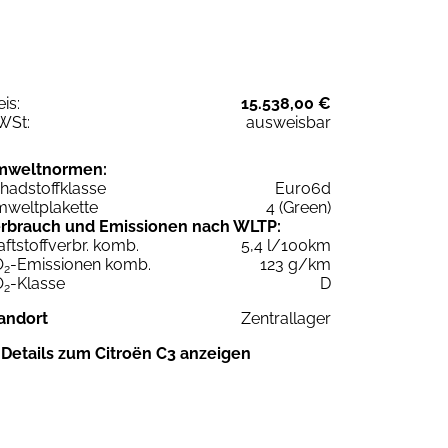
eis:
15.538,00 €
WSt:
ausweisbar
mweltnormen:
hadstoffklasse
Euro6d
weltplakette
4 (Green)
rbrauch und Emissionen nach WLTP:
aftstoffverbr. komb.
5,4 l/100km
O
-Emissionen komb.
123 g/km
2
O
-Klasse
D
2
andort
Zentrallager
Details zum Citroën C3 anzeigen