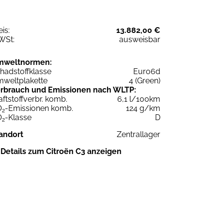
eis:
13.882,00 €
WSt:
ausweisbar
mweltnormen:
hadstoffklasse
Euro6d
weltplakette
4 (Green)
rbrauch und Emissionen nach WLTP:
aftstoffverbr. komb.
6,1 l/100km
O
-Emissionen komb.
124 g/km
2
O
-Klasse
D
2
andort
Zentrallager
Details zum Citroën C3 anzeigen