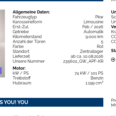
Allgemeine Daten:
U
Fahrzeugtyp
Pkw
Sc
Karosserieform
Limousine
Um
Erst-Zul.
Feb / 2026
Ve
Getriebe
Automatik
Kr
Kilometerstand
9.000 km
C
Anzahl der Türen
5
C
Farbe
Rot
St
Standort
Zentrallager
Lieferzeit
ab ca. 10.08.2026
Unsere Nummer
235602_GW_APF-KR
Motor:
kW / PS
74 kW / 101 PS
Treibstoff
Benzin
Hubraum
1.199 cm³
Pr
&S YOU! YOU
M