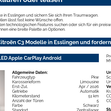
e in Esslingen und sichern Sie sich Ihren Traumwagen.
len lässt fast keine Wünsche offen.
en technologischen Features suchen oder sich für ein preiswe
hnen eine breite Palette an Optionen.
troën C3 Modelle in Esslingen und fordern
Pr
LED Apple CarPlay Android
M
Allgemeine Daten:
U
Fahrzeugtyp
Pkw
Sc
Karosserieform
Limousine
Um
Erst-Zul.
Apr / 2026
Ve
Getriebe
Automatik
Kr
Kilometerstand
51 km
C
Anzahl der Türen
5
C
Farbe
Schwarz
St
Standort
Zentrallager