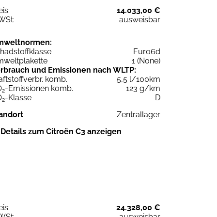
eis:
14.033,00 €
WSt:
ausweisbar
mweltnormen:
hadstoffklasse
Euro6d
weltplakette
1 (None)
rbrauch und Emissionen nach WLTP:
aftstoffverbr. komb.
5,5 l/100km
O
-Emissionen komb.
123 g/km
2
O
-Klasse
D
2
andort
Zentrallager
Details zum Citroën C3 anzeigen
eis:
24.328,00 €
WSt:
ausweisbar