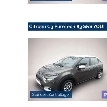
Citroën C3 PureTech 83 S&S YOU!
Standort Zentrallager