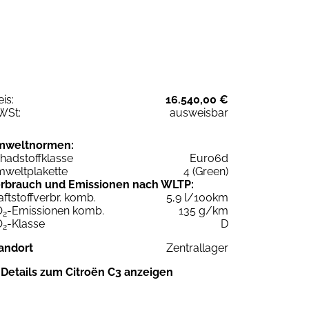
eis:
16.540,00 €
WSt:
ausweisbar
mweltnormen:
hadstoffklasse
Euro6d
weltplakette
4 (Green)
rbrauch und Emissionen nach WLTP:
aftstoffverbr. komb.
5,9 l/100km
O
-Emissionen komb.
135 g/km
2
O
-Klasse
D
2
andort
Zentrallager
Details zum Citroën C3 anzeigen