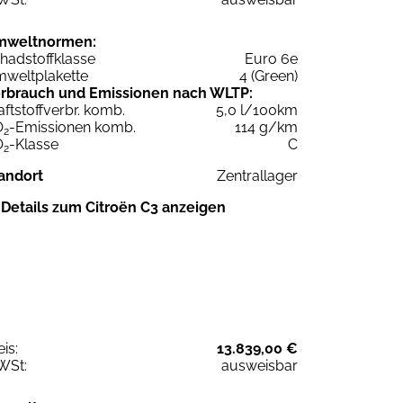
mweltnormen:
hadstoffklasse
Euro 6e
weltplakette
4 (Green)
rbrauch und Emissionen nach WLTP:
aftstoffverbr. komb.
5,0 l/100km
O
-Emissionen komb.
114 g/km
2
O
-Klasse
C
2
andort
Zentrallager
Details zum Citroën C3 anzeigen
eis:
13.839,00 €
WSt:
ausweisbar