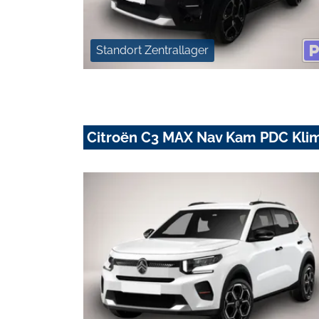
Standort Zentrallager
Citroën C3 MAX Nav Kam PDC Klim