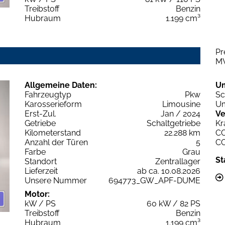
Treibstoff
Benzin
Hubraum
1.199 cm³
Pr
M
Allgemeine Daten:
U
Fahrzeugtyp
Pkw
Sc
Karosserieform
Limousine
Um
Erst-Zul.
Jan / 2024
Ve
Getriebe
Schaltgetriebe
Kr
Kilometerstand
22.288 km
C
Anzahl der Türen
5
C
Farbe
Grau
St
Standort
Zentrallager
Lieferzeit
ab ca. 10.08.2026
Unsere Nummer
694773_GW_APF-DUME
Motor:
kW / PS
60 kW / 82 PS
Treibstoff
Benzin
Hubraum
1.199 cm³