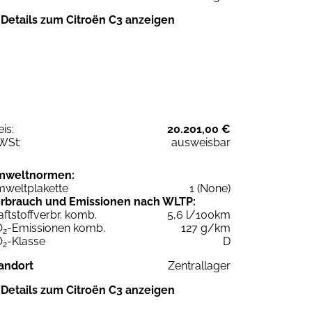
Details zum Citroën C3 anzeigen
eis:
20.201,00 €
WSt:
ausweisbar
mweltnormen:
weltplakette
1 (None)
rbrauch und Emissionen nach WLTP:
aftstoffverbr. komb.
5,6 l/100km
O
-Emissionen komb.
127 g/km
2
O
-Klasse
D
2
andort
Zentrallager
Details zum Citroën C3 anzeigen