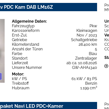
Pr
Nav PDC Kam DAB LM16Z
M
Allgemeine Daten:
U
Fahrzeugtyp
Pkw
Sc
Karosserieform
Kleinwagen
Um
Erst-Zul.
Nov / 2023
Ve
Getriebe
Schaltgetriebe
Kr
Kilometerstand
28.400 km
C
Anzahl der Türen
5
C
Farbe
Blau
St
Standort
Zentrallager
Lieferzeit
ab ca. 10.08.2026
Unsere Nummer
GW-AHA1340
Motor:
kW / PS
61 kW / 83 PS
Treibstoff
Benzin
Hubraum
1.199 cm³
Pr
rpaket Navi LED PDC+Kamer
M