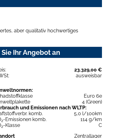
rtes, aber qualitativ hochwertiges
 Sie Ihr Angebot an
eis:
23.329,00 €
WSt:
ausweisbar
mweltnormen:
hadstoffklasse
Euro 6e
weltplakette
4 (Green)
rbrauch und Emissionen nach WLTP:
aftstoffverbr. komb.
5,0 l/100km
O
-Emissionen komb.
114 g/km
2
O
-Klasse
C
2
andort
Zentrallager