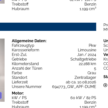
Treibstoff
Benzin
Hubraum
1.199 cm³
Pr
M
Allgemeine Daten:
U
Fahrzeugtyp
Pkw
Sc
Karosserieform
Limousine
Um
Erst-Zul.
Jan / 2024
Ve
Getriebe
Schaltgetriebe
Kr
Kilometerstand
22.288 km
C
Anzahl der Türen
5
C
Farbe
Grau
St
Standort
Zentrallager
Lieferzeit
ab ca. 10.08.2026
Unsere Nummer
694773_GW_APF-DUME
Motor:
kW / PS
60 kW / 82 PS
Treibstoff
Benzin
Hubraum
1.199 cm³