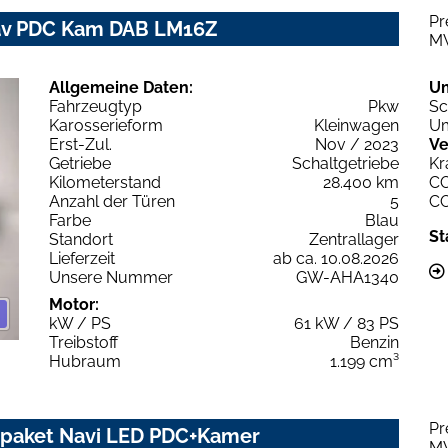
Pr
Nav PDC Kam DAB LM16Z
M
Allgemeine Daten:
U
Fahrzeugtyp
Pkw
Sc
Karosserieform
Kleinwagen
Um
Erst-Zul.
Nov / 2023
Ve
Getriebe
Schaltgetriebe
Kr
Kilometerstand
28.400 km
C
Anzahl der Türen
5
C
Farbe
Blau
St
Standort
Zentrallager
Lieferzeit
ab ca. 10.08.2026
Unsere Nummer
GW-AHA1340
Motor:
kW / PS
61 kW / 83 PS
Treibstoff
Benzin
Hubraum
1.199 cm³
Pr
rpaket Navi LED PDC+Kamer
M