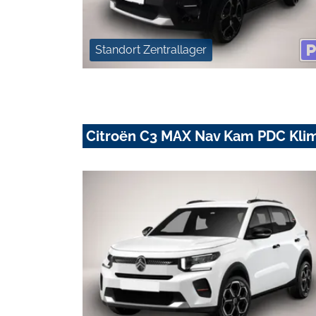
Standort Zentrallager
Citroën C3 MAX Nav Kam PDC Klim