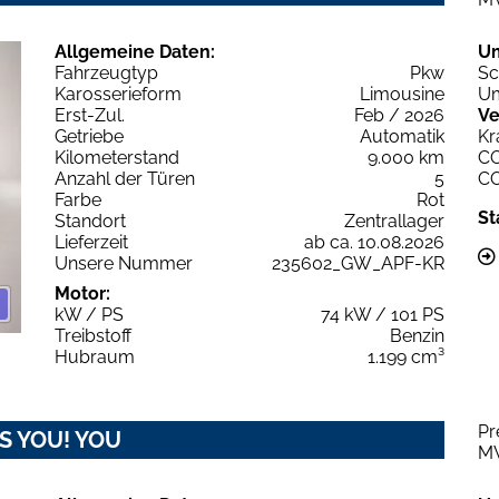
Allgemeine Daten:
U
Fahrzeugtyp
Pkw
Sc
Karosserieform
Limousine
Um
Erst-Zul.
Feb / 2026
Ve
Getriebe
Automatik
Kr
Kilometerstand
9.000 km
C
Anzahl der Türen
5
C
Farbe
Rot
St
Standort
Zentrallager
Lieferzeit
ab ca. 10.08.2026
Unsere Nummer
235602_GW_APF-KR
Motor:
kW / PS
74 kW / 101 PS
Treibstoff
Benzin
Hubraum
1.199 cm³
Pr
&S YOU! YOU
M