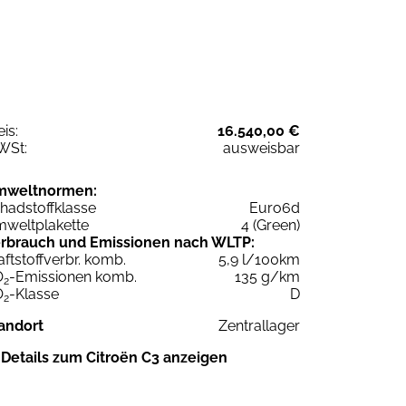
eis:
16.540,00 €
WSt:
ausweisbar
mweltnormen:
hadstoffklasse
Euro6d
weltplakette
4 (Green)
rbrauch und Emissionen nach WLTP:
aftstoffverbr. komb.
5,9 l/100km
O
-Emissionen komb.
135 g/km
2
O
-Klasse
D
2
andort
Zentrallager
Details zum Citroën C3 anzeigen