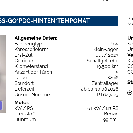
Pr
LESS-GO*PDC-HINTEN*TEMPOMAT
M
Allgemeine Daten:
U
Fahrzeugtyp
Pkw
Sc
Karosserieform
Kleinwagen
Um
Erst-Zul.
Jul / 2023
Ve
Getriebe
Schaltgetriebe
Kr
Kilometerstand
19.500 km
C
Anzahl der Türen
5
C
Farbe
Weiß
St
Standort
Zentrallager
Lieferzeit
ab ca. 10.08.2026
Unsere Nummer
PT623223
Motor:
kW / PS
61 kW / 83 PS
Treibstoff
Benzin
Hubraum
1.199 cm³