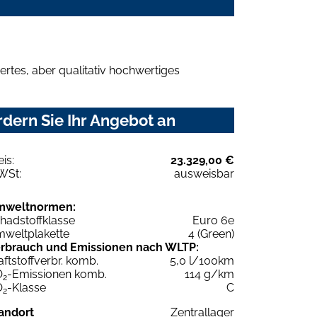
rtes, aber qualitativ hochwertiges
dern Sie Ihr Angebot an
eis:
23.329,00 €
WSt:
ausweisbar
mweltnormen:
hadstoffklasse
Euro 6e
weltplakette
4 (Green)
rbrauch und Emissionen nach WLTP:
aftstoffverbr. komb.
5,0 l/100km
O
-Emissionen komb.
114 g/km
2
O
-Klasse
C
2
andort
Zentrallager