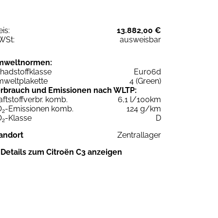
eis:
13.882,00 €
WSt:
ausweisbar
mweltnormen:
hadstoffklasse
Euro6d
weltplakette
4 (Green)
rbrauch und Emissionen nach WLTP:
aftstoffverbr. komb.
6,1 l/100km
O
-Emissionen komb.
124 g/km
2
O
-Klasse
D
2
andort
Zentrallager
Details zum Citroën C3 anzeigen