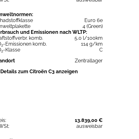
mweltnormen:
hadstoffklasse
Euro 6e
weltplakette
4 (Green)
rbrauch und Emissionen nach WLTP:
aftstoffverbr. komb.
5,0 l/100km
O
-Emissionen komb.
114 g/km
2
O
-Klasse
C
2
andort
Zentrallager
Details zum Citroën C3 anzeigen
eis:
13.839,00 €
WSt:
ausweisbar