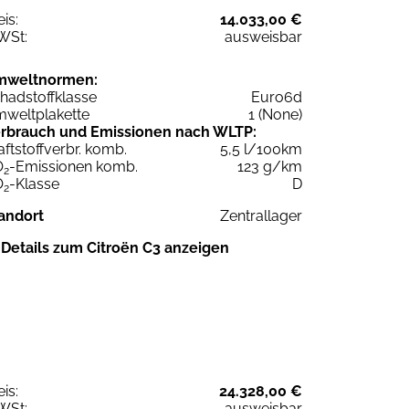
eis:
14.033,00 €
WSt:
ausweisbar
mweltnormen:
hadstoffklasse
Euro6d
weltplakette
1 (None)
rbrauch und Emissionen nach WLTP:
aftstoffverbr. komb.
5,5 l/100km
O
-Emissionen komb.
123 g/km
2
O
-Klasse
D
2
andort
Zentrallager
Details zum Citroën C3 anzeigen
eis:
24.328,00 €
WSt:
ausweisbar