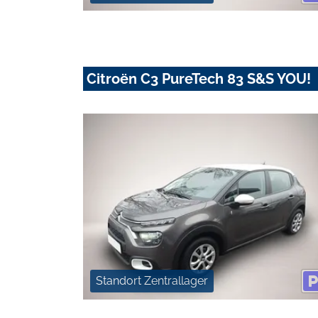
Citroën C3 PureTech 83 S&S YOU!
Standort Zentrallager