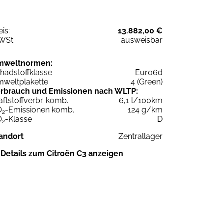
eis:
13.882,00 €
WSt:
ausweisbar
mweltnormen:
hadstoffklasse
Euro6d
weltplakette
4 (Green)
rbrauch und Emissionen nach WLTP:
aftstoffverbr. komb.
6,1 l/100km
O
-Emissionen komb.
124 g/km
2
O
-Klasse
D
2
andort
Zentrallager
Details zum Citroën C3 anzeigen