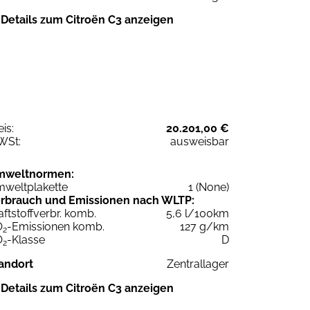
Details zum Citroën C3 anzeigen
eis:
20.201,00 €
WSt:
ausweisbar
mweltnormen:
weltplakette
1 (None)
rbrauch und Emissionen nach WLTP:
aftstoffverbr. komb.
5,6 l/100km
O
-Emissionen komb.
127 g/km
2
O
-Klasse
D
2
andort
Zentrallager
Details zum Citroën C3 anzeigen