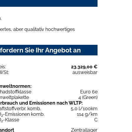
.
rtes, aber qualitativ hochwertiges
ordern Sie Ihr Angebot an
eis:
23.329,00 €
WSt:
ausweisbar
mweltnormen:
hadstoffklasse
Euro 6e
weltplakette
4 (Green)
rbrauch und Emissionen nach WLTP:
aftstoffverbr. komb.
5,0 l/100km
O
-Emissionen komb.
114 g/km
2
O
-Klasse
C
2
andort
Zentrallager