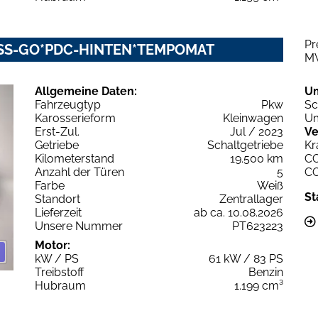
Pr
LESS-GO*PDC-HINTEN*TEMPOMAT
M
Allgemeine Daten:
U
Fahrzeugtyp
Pkw
Sc
Karosserieform
Kleinwagen
Um
Erst-Zul.
Jul / 2023
Ve
Getriebe
Schaltgetriebe
Kr
Kilometerstand
19.500 km
C
Anzahl der Türen
5
C
Farbe
Weiß
St
Standort
Zentrallager
Lieferzeit
ab ca. 10.08.2026
Unsere Nummer
PT623223
Motor:
kW / PS
61 kW / 83 PS
Treibstoff
Benzin
Hubraum
1.199 cm³