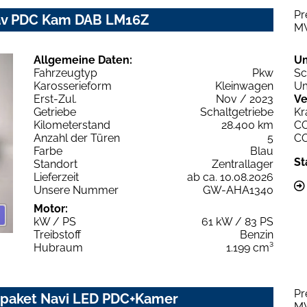
Pr
Nav PDC Kam DAB LM16Z
M
Allgemeine Daten:
U
Fahrzeugtyp
Pkw
Sc
Karosserieform
Kleinwagen
Um
Erst-Zul.
Nov / 2023
Ve
Getriebe
Schaltgetriebe
Kr
Kilometerstand
28.400 km
C
Anzahl der Türen
5
C
Farbe
Blau
St
Standort
Zentrallager
Lieferzeit
ab ca. 10.08.2026
Unsere Nummer
GW-AHA1340
Motor:
kW / PS
61 kW / 83 PS
Treibstoff
Benzin
Hubraum
1.199 cm³
Pr
rpaket Navi LED PDC+Kamer
M