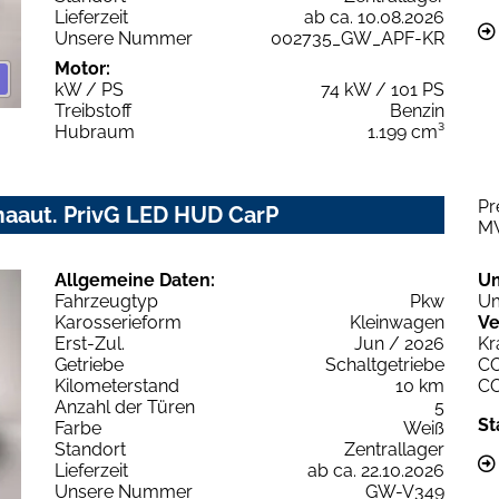
Lieferzeit
ab ca. 10.08.2026
Unsere Nummer
002735_GW_APF-KR
Motor:
kW / PS
74 kW / 101 PS
Treibstoff
Benzin
Hubraum
1.199 cm³
Pr
aaut. PrivG LED HUD CarP
M
Allgemeine Daten:
U
Fahrzeugtyp
Pkw
Um
Karosserieform
Kleinwagen
Ve
Erst-Zul.
Jun / 2026
Kr
Getriebe
Schaltgetriebe
C
Kilometerstand
10 km
C
Anzahl der Türen
5
St
Farbe
Weiß
Standort
Zentrallager
Lieferzeit
ab ca. 22.10.2026
Unsere Nummer
GW-V349