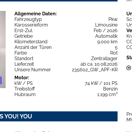
Allgemeine Daten:
U
Fahrzeugtyp
Pkw
Sc
Karosserieform
Limousine
Um
Erst-Zul.
Feb / 2026
Ve
Getriebe
Automatik
Kr
Kilometerstand
9.000 km
C
Anzahl der Türen
5
C
Farbe
Rot
St
Standort
Zentrallager
Lieferzeit
ab ca. 10.08.2026
Unsere Nummer
235602_GW_APF-KR
Motor:
kW / PS
74 kW / 101 PS
Treibstoff
Benzin
Hubraum
1.199 cm³
Pr
&S YOU! YOU
M