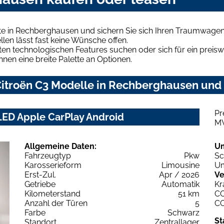
te in Rechberghausen und sichern Sie sich Ihren Traumwagen
len lässt fast keine Wünsche offen.
en technologischen Features suchen oder sich für ein preiswe
hnen eine breite Palette an Optionen.
itroën C3 Modelle in Rechberghausen und f
Pr
LED Apple CarPlay Android
M
Allgemeine Daten:
U
Fahrzeugtyp
Pkw
Sc
Karosserieform
Limousine
Um
Erst-Zul.
Apr / 2026
Ve
Getriebe
Automatik
Kr
Kilometerstand
51 km
C
Anzahl der Türen
5
C
Farbe
Schwarz
St
Standort
Zentrallager