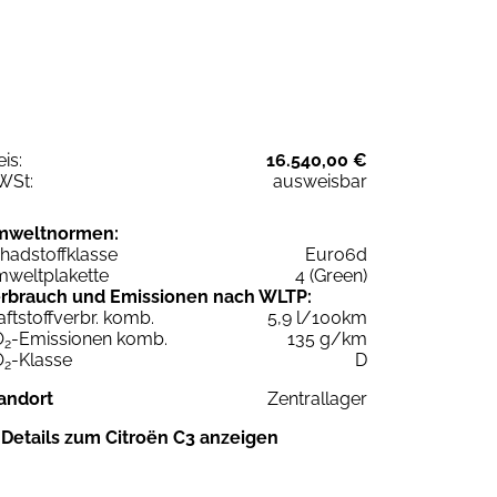
eis:
16.540,00 €
WSt:
ausweisbar
mweltnormen:
hadstoffklasse
Euro6d
weltplakette
4 (Green)
rbrauch und Emissionen nach WLTP:
aftstoffverbr. komb.
5,9 l/100km
O
-Emissionen komb.
135 g/km
2
O
-Klasse
D
2
andort
Zentrallager
Details zum Citroën C3 anzeigen