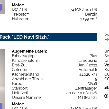
Motor:
kW / PS
74 kW / 101 PS
Treibstoff
Benzin
Hubraum
1.199 cm³
Pr
Pack *LED Navi Sitzh.*
M
Allgemeine Daten:
U
Fahrzeugtyp
Pkw
Sc
Karosserieform
Limousine
Um
Erst-Zul.
Jan / 2022
Ve
Getriebe
Automatik
Kr
Kilometerstand
41.026 km
C
Anzahl der Türen
5
C
Farbe
Weiß
St
Standort
Zentrallager
Lieferzeit
ab ca. 10.08.2026
Unsere Nummer
MT652369
Motor:
kW / PS
81 kW / 110 PS