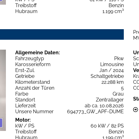
Treibstoff
Benzin
Hubraum
1.199 cm³
Pr
M
Allgemeine Daten:
U
Fahrzeugtyp
Pkw
Sc
Karosserieform
Limousine
Um
Erst-Zul.
Jan / 2024
Ve
Getriebe
Schaltgetriebe
Kr
Kilometerstand
22.288 km
C
Anzahl der Türen
5
C
Farbe
Grau
St
Standort
Zentrallager
Lieferzeit
ab ca. 10.08.2026
Unsere Nummer
694773_GW_APF-DUME
Motor:
kW / PS
60 kW / 82 PS
Treibstoff
Benzin
Hubraum
1.199 cm³