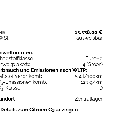
eis:
15.538,00 €
WSt:
ausweisbar
mweltnormen:
hadstoffklasse
Euro6d
weltplakette
4 (Green)
rbrauch und Emissionen nach WLTP:
aftstoffverbr. komb.
5,4 l/100km
O
-Emissionen komb.
123 g/km
2
O
-Klasse
D
2
andort
Zentrallager
Details zum Citroën C3 anzeigen