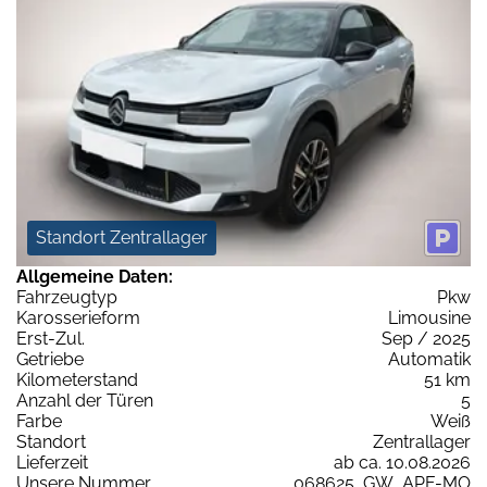
Standort Zentrallager
Allgemeine Daten:
Fahrzeugtyp
Pkw
Karosserieform
Limousine
Erst-Zul.
Sep / 2025
Getriebe
Automatik
Kilometerstand
51 km
Anzahl der Türen
5
Farbe
Weiß
Standort
Zentrallager
Lieferzeit
ab ca. 10.08.2026
Unsere Nummer
068625_GW_APF-MO