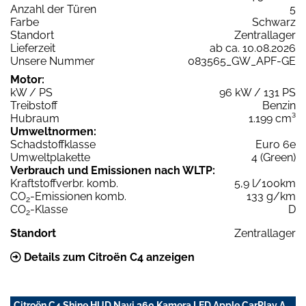
Anzahl der Türen
5
Farbe
Schwarz
Standort
Zentrallager
Lieferzeit
ab ca. 10.08.2026
Unsere Nummer
083565_GW_APF-GE
Motor:
kW / PS
96 kW / 131 PS
Treibstoff
Benzin
Hubraum
1.199 cm³
Umweltnormen:
Schadstoffklasse
Euro 6e
Umweltplakette
4 (Green)
Verbrauch und Emissionen nach WLTP:
Kraftstoffverbr. komb.
5,9 l/100km
CO
-Emissionen komb.
133 g/km
2
CO
-Klasse
D
2
Standort
Zentrallager
Details zum Citroën C4 anzeigen
Citroën C4 Shine HUD Navi 360 Kamera LED Apple CarPlay A