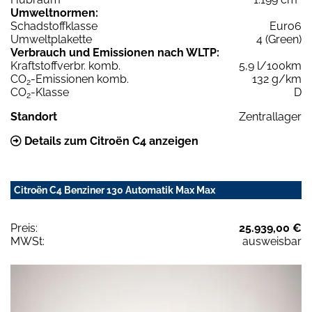
Umweltnormen:
Schadstoffklasse
Euro6
Umweltplakette
4 (Green)
Verbrauch und Emissionen nach WLTP:
Kraftstoffverbr. komb.
5,9 l/100km
CO
-Emissionen komb.
132 g/km
2
CO
-Klasse
D
2
Standort
Zentrallager
Details zum Citroën C4 anzeigen
Citroën C4 Benziner 130 Automatik Max Max
Preis:
25.939,00 €
MWSt:
ausweisbar