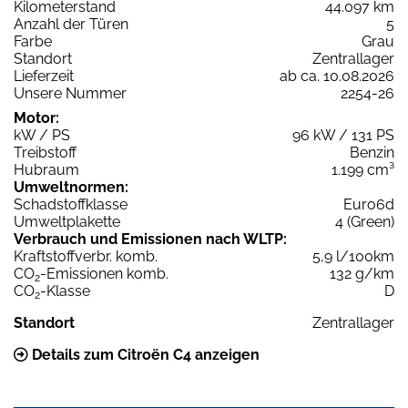
Kilometerstand
44.097 km
Anzahl der Türen
5
Farbe
Grau
Standort
Zentrallager
Lieferzeit
ab ca. 10.08.2026
Unsere Nummer
2254-26
Motor:
kW / PS
96 kW / 131 PS
Treibstoff
Benzin
Hubraum
1.199 cm³
Umweltnormen:
Schadstoffklasse
Euro6d
Umweltplakette
4 (Green)
Verbrauch und Emissionen nach WLTP:
Kraftstoffverbr. komb.
5,9 l/100km
CO
-Emissionen komb.
132 g/km
2
CO
-Klasse
D
2
Standort
Zentrallager
Details zum Citroën C4 anzeigen