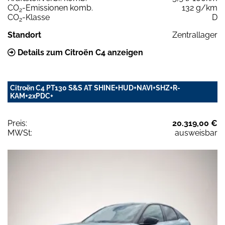
CO
-Emissionen komb.
132 g/km
2
CO
-Klasse
D
2
Standort
Zentrallager
Details zum Citroën C4 anzeigen
Citroën C4 PT130 S&S AT SHINE+HUD+NAVI+SHZ+R-
KAM+2xPDC+
Preis:
20.319,00 €
MWSt:
ausweisbar