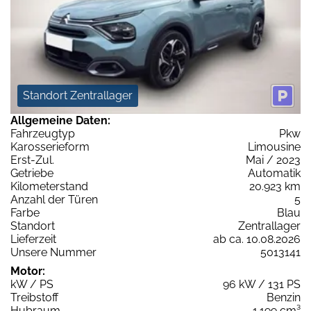
Standort Zentrallager
Allgemeine Daten:
Fahrzeugtyp
Pkw
Karosserieform
Limousine
Erst-Zul.
Mai / 2023
Getriebe
Automatik
Kilometerstand
20.923 km
Anzahl der Türen
5
Farbe
Blau
Standort
Zentrallager
Lieferzeit
ab ca. 10.08.2026
Unsere Nummer
5013141
Motor:
kW / PS
96 kW / 131 PS
Treibstoff
Benzin
Hubraum
1.199 cm³