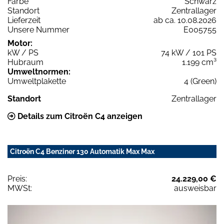
Farbe
Schwarz
Standort
Zentrallager
Lieferzeit
ab ca. 10.08.2026
Unsere Nummer
E005755
Motor:
kW / PS
74 kW / 101 PS
Hubraum
1.199 cm³
Umweltnormen:
Umweltplakette
4 (Green)
Standort
Zentrallager
Details zum Citroën C4 anzeigen
Citroën C4 Benziner 130 Automatik Max Max
Preis:
24.229,00 €
MWSt:
ausweisbar