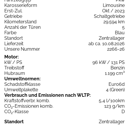
Karosserieform
Limousine
Erst-Zul.
Okt / 2023
Getriebe
Schaltgetriebe
Kilometerstand
29.594 km
Anzahl der Türen
5
Farbe
Blau
Standort
Zentrallager
Lieferzeit
ab ca. 10.08.2026
Unsere Nummer
2266-26
Motor:
kW / PS
96 kW / 131 PS
Treibstoff
Benzin
Hubraum
1.199 cm³
Umweltnormen:
Schadstoffklasse
Euro6d
Umweltplakette
4 (Green)
Verbrauch und Emissionen nach WLTP:
Kraftstoffverbr. komb.
5,4 l/100km
CO
-Emissionen komb.
123 g/km
2
CO
-Klasse
D
2
Standort
Zentrallager