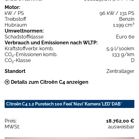
Motor:
kW / PS
96 kW / 131 PS
Treibstoff
Benzin
Hubraum
1.199 cm³
Umweltnormen:
Schadstoffklasse
Euro 6e
Verbrauch und Emissionen nach WLTP:
Kraftstoffverbr. komb.
5,9 l/100km
CO
-Emissionen komb.
133 g/km
2
CO
-Klasse
D
2
Standort
Zentrallager
Details zum Citroën C4 anzeigen
Citroën C4 1.2 Puretech 100 Feel*Navi*Kamera*LED*DAB*
Preis:
18.762,00 €
MWSt:
ausweisbar