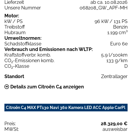
Lieferzeit
ab ca. 10.08.2026
Unsere Nummer
068208_GW_APF-MH
Motor:
kW / PS
96 kW / 131 PS
Treibstoff
Benzin
Hubraum
1.199 cm³
Umweltnormen:
Schadstoffklasse
Euro 6e
Verbrauch und Emissionen nach WLTP:
Kraftstoffverbr. komb.
5,9 l/100km
CO
-Emissionen komb.
133 g/km
2
CO
-Klasse
D
2
Standort
Zentrallager
Details zum Citroën C4 anzeigen
Citroën C4 MAX PT130 Navi 360 Kamera LED ACC Apple CarPl
Preis:
28.329,00 €
MWSt:
ausweisbar