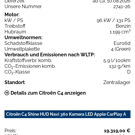
Lieferzeit
ab ca. 10.08.2026
Unsere Nummer
2741-26
Motor:
kW / PS
96 kW / 131 PS
Treibstoff
Benzin
Hubraum
1.199 cm³
Umweltnormen:
Schadstoffklasse
Euro6d
Umweltplakette
4 (Green)
Verbrauch und Emissionen nach WLTP:
Kraftstoffverbr. komb.
5,9 l/100km
CO
-Emissionen komb.
132 g/km
2
CO
-Klasse
D
2
Standort
Zentrallager
Details zum Citroën C4 anzeigen
Citroën C4 Shine HUD Navi 360 Kamera LED Apple CarPlay A
Preis:
19.319,00 €