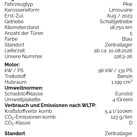
Fahrzeugtyp
Pkw
Karosserieform
Limousine
Erst-Zul.
Aug / 2023
Getriebe
Schaltgetriebe
Kilometerstand
18.750 km
Anzahl der Türen
5
Farbe
Blau
Standort
Zentrallager
Lieferzeit
ab ca. 10.08.2026
Unsere Nummer
2263-26
Motor:
kW / PS
96 kW / 131 PS
Treibstoff
Benzin
Hubraum
1.199 cm³
Umweltnormen:
Schadstoffklasse
Euro6d
Umweltplakette
4 (Green)
Verbrauch und Emissionen nach WLTP:
Kraftstoffverbr. komb.
5,4 l/100km
CO
-Emissionen komb.
123 g/km
2
CO
-Klasse
D
2
Standort
Zentrallager