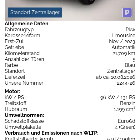
Standort Zentrallager
Allgemeine Daten:
Fahrzeugtyp
Pkw
Karosserieform
Limousine
Erst-Zul.
Nov / 2023
Getriebe
Automatik
Kilometerstand
21.709 km
Anzahl der Türen
5
Farbe
Blau
Standort
Zentrallager
Lieferzeit
ab ca. 10.08.2026
Unsere Nummer
2244-26
Motor:
kW / PS
96 kW / 131 PS
Treibstoff
Benzin
Hubraum
1.199 cm³
Umweltnormen:
Schadstoffklasse
Euro6d
Umweltplakette
4 (Green)
Verbrauch und Emissionen nach WLTP:
Kraftstoffverbr. komb.
5,9 l/100km