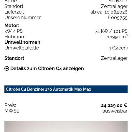
Farbe
Schwarz
Standort
Zentrallager
Lieferzeit
ab ca. 10.08.2026
Unsere Nummer
E005755
Motor:
kW / PS
74 kW / 101 PS
Hubraum
1.199 cm³
Umweltnormen:
Umweltplakette
4 (Green)
Standort
Zentrallager
Details zum Citroën C4 anzeigen
Citroën C4 Benziner 130 Automatik Max Max
Preis:
24.229,00 €
MWSt:
ausweisbar