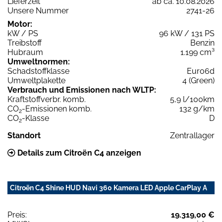
Lieferzeit
ab ca. 10.08.2026
Unsere Nummer
2741-26
Motor:
kW / PS
96 kW / 131 PS
Treibstoff
Benzin
Hubraum
1.199 cm³
Umweltnormen:
Schadstoffklasse
Euro6d
Umweltplakette
4 (Green)
Verbrauch und Emissionen nach WLTP:
Kraftstoffverbr. komb.
5,9 l/100km
CO
-Emissionen komb.
132 g/km
2
CO
-Klasse
D
2
Standort
Zentrallager
Details zum Citroën C4 anzeigen
Citroën C4 Shine HUD Navi 360 Kamera LED Apple CarPlay A
Preis:
19.319,00 €