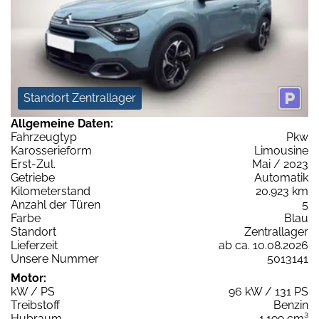
Standort Zentrallager
Allgemeine Daten:
Fahrzeugtyp
Pkw
Karosserieform
Limousine
Erst-Zul.
Mai / 2023
Getriebe
Automatik
Kilometerstand
20.923 km
Anzahl der Türen
5
Farbe
Blau
Standort
Zentrallager
Lieferzeit
ab ca. 10.08.2026
Unsere Nummer
5013141
Motor:
kW / PS
96 kW / 131 PS
Treibstoff
Benzin
Hubraum
1.199 cm³