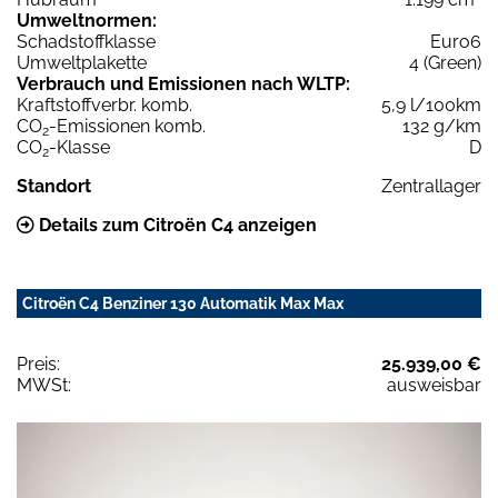
Umweltnormen:
Schadstoffklasse
Euro6
Umweltplakette
4 (Green)
Verbrauch und Emissionen nach WLTP:
Kraftstoffverbr. komb.
5,9 l/100km
CO
-Emissionen komb.
132 g/km
2
CO
-Klasse
D
2
Standort
Zentrallager
Details zum Citroën C4 anzeigen
Citroën C4 Benziner 130 Automatik Max Max
Preis:
25.939,00 €
MWSt:
ausweisbar