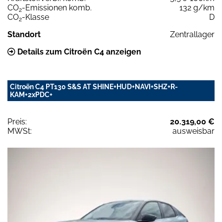
CO
-Emissionen komb.
132 g/km
2
CO
-Klasse
D
2
Standort
Zentrallager
Details zum Citroën C4 anzeigen
Citroën C4 PT130 S&S AT SHINE+HUD+NAVI+SHZ+R-
KAM+2xPDC+
Preis:
20.319,00 €
MWSt:
ausweisbar