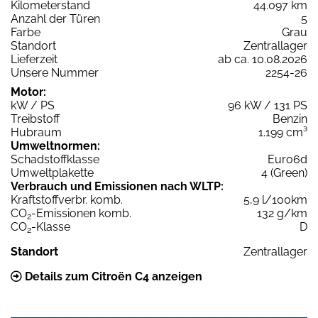
Kilometerstand
44.097 km
Anzahl der Türen
5
Farbe
Grau
Standort
Zentrallager
Lieferzeit
ab ca. 10.08.2026
Unsere Nummer
2254-26
Motor:
kW / PS
96 kW / 131 PS
Treibstoff
Benzin
Hubraum
1.199 cm³
Umweltnormen:
Schadstoffklasse
Euro6d
Umweltplakette
4 (Green)
Verbrauch und Emissionen nach WLTP:
Kraftstoffverbr. komb.
5,9 l/100km
CO
-Emissionen komb.
132 g/km
2
CO
-Klasse
D
2
Standort
Zentrallager
Details zum Citroën C4 anzeigen