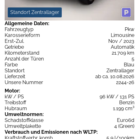
Standort Zentrallager
Allgemeine Daten:
Fahrzeugtyp
Pkw
Karosserieform
Limousine
Erst-Zul.
Nov / 2023
Getriebe
Automatik
Kilometerstand
21.709 km
Anzahl der Türen
5
Farbe
Blau
Standort
Zentrallager
Lieferzeit
ab ca. 10.08.2026
Unsere Nummer
2244-26
Motor:
kW / PS
96 kW / 131 PS
Treibstoff
Benzin
Hubraum
1.199 cm³
Umweltnormen:
Schadstoffklasse
Euro6d
Umweltplakette
4 (Green)
Verbrauch und Emissionen nach WLTP:
Kraftstoffverbr. komb.
5,9 l/100km