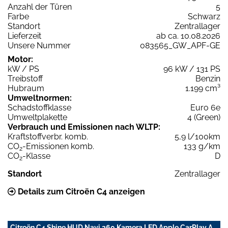
Anzahl der Türen
5
Farbe
Schwarz
Standort
Zentrallager
Lieferzeit
ab ca. 10.08.2026
Unsere Nummer
083565_GW_APF-GE
Motor:
kW / PS
96 kW / 131 PS
Treibstoff
Benzin
Hubraum
1.199 cm³
Umweltnormen:
Schadstoffklasse
Euro 6e
Umweltplakette
4 (Green)
Verbrauch und Emissionen nach WLTP:
Kraftstoffverbr. komb.
5,9 l/100km
CO
-Emissionen komb.
133 g/km
2
CO
-Klasse
D
2
Standort
Zentrallager
Details zum Citroën C4 anzeigen
Citroën C4 Shine HUD Navi 360 Kamera LED Apple CarPlay A