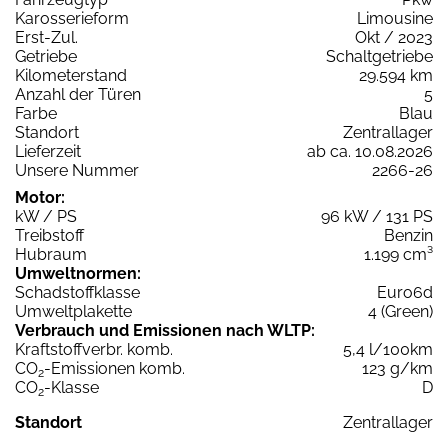
Karosserieform
Limousine
Erst-Zul.
Okt / 2023
Getriebe
Schaltgetriebe
Kilometerstand
29.594 km
Anzahl der Türen
5
Farbe
Blau
Standort
Zentrallager
Lieferzeit
ab ca. 10.08.2026
Unsere Nummer
2266-26
Motor:
kW / PS
96 kW / 131 PS
Treibstoff
Benzin
Hubraum
1.199 cm³
Umweltnormen:
Schadstoffklasse
Euro6d
Umweltplakette
4 (Green)
Verbrauch und Emissionen nach WLTP:
Kraftstoffverbr. komb.
5,4 l/100km
CO
-Emissionen komb.
123 g/km
2
CO
-Klasse
D
2
Standort
Zentrallager