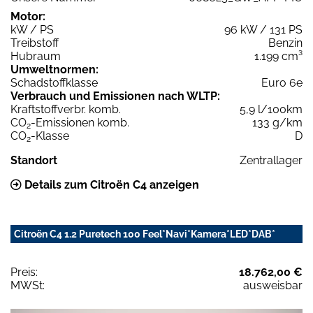
Motor:
kW / PS
96 kW / 131 PS
Treibstoff
Benzin
Hubraum
1.199 cm³
Umweltnormen:
Schadstoffklasse
Euro 6e
Verbrauch und Emissionen nach WLTP:
Kraftstoffverbr. komb.
5,9 l/100km
CO
-Emissionen komb.
133 g/km
2
CO
-Klasse
D
2
Standort
Zentrallager
Details zum Citroën C4 anzeigen
Citroën C4 1.2 Puretech 100 Feel*Navi*Kamera*LED*DAB*
Preis:
18.762,00 €
MWSt:
ausweisbar