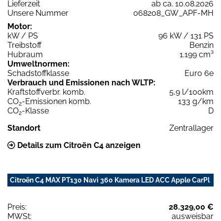
Lieferzeit
ab ca. 10.08.2026
Unsere Nummer
068208_GW_APF-MH
Motor:
kW / PS
96 kW / 131 PS
Treibstoff
Benzin
Hubraum
1.199 cm³
Umweltnormen:
Schadstoffklasse
Euro 6e
Verbrauch und Emissionen nach WLTP:
Kraftstoffverbr. komb.
5,9 l/100km
CO
-Emissionen komb.
133 g/km
2
CO
-Klasse
D
2
Standort
Zentrallager
Details zum Citroën C4 anzeigen
Citroën C4 MAX PT130 Navi 360 Kamera LED ACC Apple CarPl
Preis:
28.329,00 €
MWSt:
ausweisbar