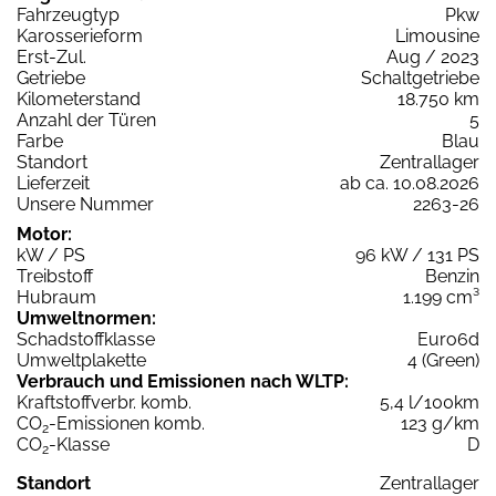
Fahrzeugtyp
Pkw
Karosserieform
Limousine
Erst-Zul.
Aug / 2023
Getriebe
Schaltgetriebe
Kilometerstand
18.750 km
Anzahl der Türen
5
Farbe
Blau
Standort
Zentrallager
Lieferzeit
ab ca. 10.08.2026
Unsere Nummer
2263-26
Motor:
kW / PS
96 kW / 131 PS
Treibstoff
Benzin
Hubraum
1.199 cm³
Umweltnormen:
Schadstoffklasse
Euro6d
Umweltplakette
4 (Green)
Verbrauch und Emissionen nach WLTP:
Kraftstoffverbr. komb.
5,4 l/100km
CO
-Emissionen komb.
123 g/km
2
CO
-Klasse
D
2
Standort
Zentrallager