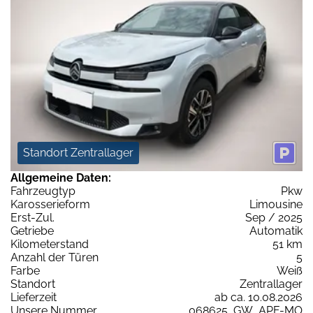
Standort Zentrallager
Allgemeine Daten:
Fahrzeugtyp
Pkw
Karosserieform
Limousine
Erst-Zul.
Sep / 2025
Getriebe
Automatik
Kilometerstand
51 km
Anzahl der Türen
5
Farbe
Weiß
Standort
Zentrallager
Lieferzeit
ab ca. 10.08.2026
Unsere Nummer
068625_GW_APF-MO