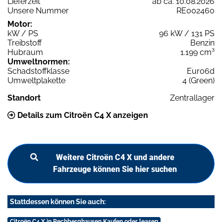
Lieferzeit
ab ca. 10.08.2026
Unsere Nummer
RE002460
Motor:
kW / PS
96 kW / 131 PS
Treibstoff
Benzin
Hubraum
1.199 cm³
Umweltnormen:
Schadstoffklasse
Euro6d
Umweltplakette
4 (Green)
Standort
Zentrallager
Details zum Citroën C4 X anzeigen
Weitere Citroën C4 X und andere
Fahrzeuge können Sie hier suchen
Stattdessen können Sie auch:
Citroën C4 X in Rechberghausen Kaufen oder leasen