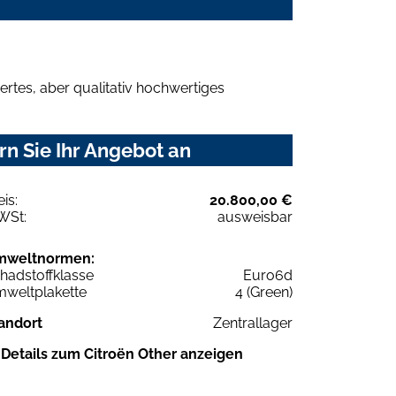
rtes, aber qualitativ hochwertiges
n Sie Ihr Angebot an
eis:
20.800,00 €
WSt:
ausweisbar
mweltnormen:
hadstoffklasse
Euro6d
weltplakette
4 (Green)
andort
Zentrallager
Details zum Citroën Other anzeigen