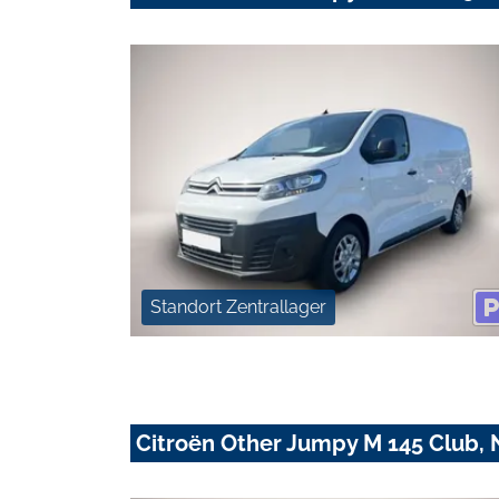
Standort Zentrallager
Citroën Other Jumpy M 145 Club, 