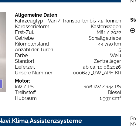
M
Allgemeine Daten:
St
Fahrzeugtyp
Van / Transporter bis 7,5 Tonnen
Karosserieform
Kastenwagen
Erst-Zul.
Mär / 2022
Getriebe
Schaltgetriebe
Kilometerstand
44.750 km
Anzahl der Türen
5
Farbe
Weiß
Standort
Zentrallager
Lieferzeit
ab ca. 10.08.2026
Unsere Nummer
000647_GW_APF-KR
Motor:
kW / PS
106 kW / 144 PS
Treibstoff
Diesel
Hubraum
1.997 cm³
Pr
Navi,Klima,Assistenzsysteme
M