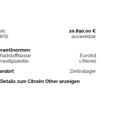
eis:
20.890,00 €
WSt:
ausweisbar
mweltnormen:
hadstoffklasse
Euro6d
weltplakette
1 (None)
andort
Zentrallager
Details zum Citroën Other anzeigen