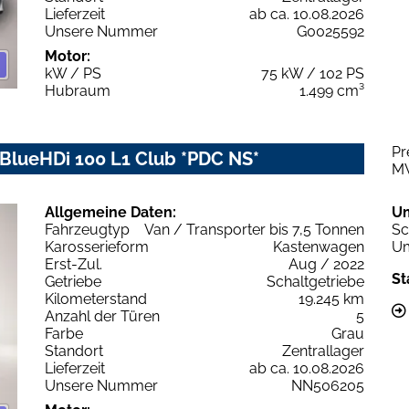
Lieferzeit
ab ca. 10.08.2026
Unsere Nummer
G0025592
Motor:
kW / PS
75 kW / 102 PS
Hubraum
1.499 cm³
Pr
 BlueHDi 100 L1 Club *PDC NS*
M
Allgemeine Daten:
U
Fahrzeugtyp
Van / Transporter bis 7,5 Tonnen
Sc
Karosserieform
Kastenwagen
Um
Erst-Zul.
Aug / 2022
St
Getriebe
Schaltgetriebe
Kilometerstand
19.245 km
Anzahl der Türen
5
Farbe
Grau
Standort
Zentrallager
Lieferzeit
ab ca. 10.08.2026
Unsere Nummer
NN506205