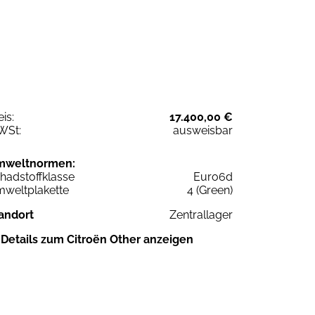
eis:
17.400,00 €
WSt:
ausweisbar
mweltnormen:
hadstoffklasse
Euro6d
weltplakette
4 (Green)
andort
Zentrallager
Details zum Citroën Other anzeigen