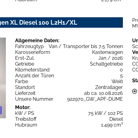
Pr
gen XL Diesel 100 L2H1/XL
M
Allgemeine Daten:
U
Fahrzeugtyp
Van / Transporter bis 7,5 Tonnen
Sc
Karosserieform
Kastenwagen
Ve
Erst-Zul.
Jan / 2026
Kr
Getriebe
Schaltgetriebe
C
Kilometerstand
0
C
Anzahl der Türen
5
St
Farbe
Weiß
Standort
Zentrallager
Lieferzeit
ab ca. 10.08.2026
Unsere Nummer
922970_GW_APF-DUME
Motor:
kW / PS
75 kW / 102 PS
Treibstoff
Diesel
Hubraum
1.499 cm³