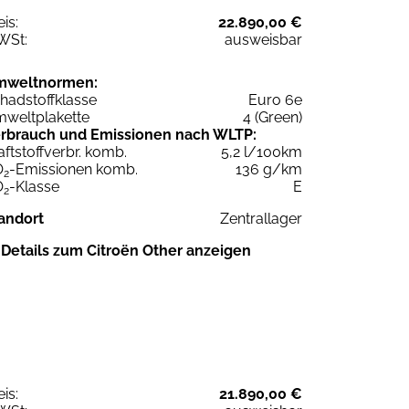
eis:
22.890,00 €
WSt:
ausweisbar
mweltnormen:
hadstoffklasse
Euro 6e
weltplakette
4 (Green)
rbrauch und Emissionen nach WLTP:
aftstoffverbr. komb.
5,2 l/100km
O
-Emissionen komb.
136 g/km
2
O
-Klasse
E
2
andort
Zentrallager
Details zum Citroën Other anzeigen
eis:
21.890,00 €