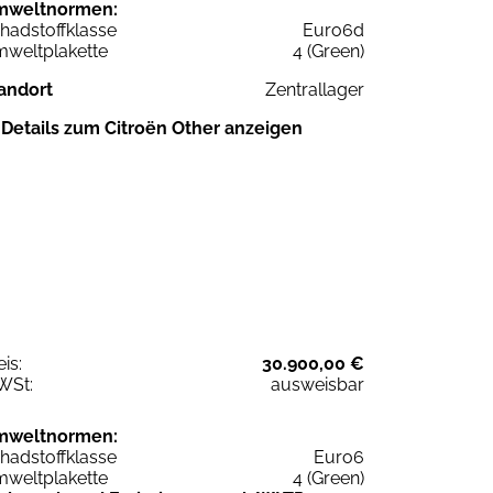
mweltnormen:
hadstoffklasse
Euro6d
weltplakette
4 (Green)
andort
Zentrallager
Details zum Citroën Other anzeigen
eis:
30.900,00 €
WSt:
ausweisbar
mweltnormen:
hadstoffklasse
Euro6
weltplakette
4 (Green)