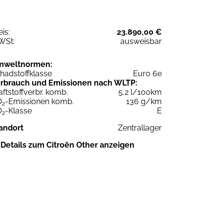
eis:
23.890,00 €
WSt:
ausweisbar
mweltnormen:
hadstoffklasse
Euro 6e
rbrauch und Emissionen nach WLTP:
aftstoffverbr. komb.
5,2 l/100km
O
-Emissionen komb.
136 g/km
2
O
-Klasse
E
2
andort
Zentrallager
Details zum Citroën Other anzeigen