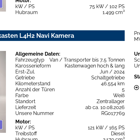
Motor:
kW / PS
75 kW / 102 PS
Hubraum
1.499 cm³
Pr
kasten L4H2 Navi Kamera
M
Allgemeine Daten:
U
Fahrzeugtyp
Van / Transporter bis 7,5 Tonnen
Sc
Karosserieform
Kastenwagen hoch & lang
Um
Erst-Zul.
Jun / 2024
St
Getriebe
Schaltgetriebe
Kilometerstand
46.554 km
Anzahl der Türen
5
Farbe
Weiß
Standort
Zentrallager
Lieferzeit
ab ca. 10.08.2026
Unsere Nummer
RG017769
Motor:
kW / PS
121 kW / 165 PS
Treibstoff
Diesel
Hubraum
2.179 cm³