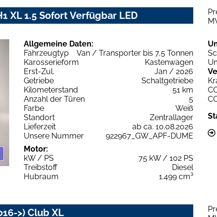
Pr
1 XL 1.5 Sofort Verfügbar LED
M
Allgemeine Daten:
U
Fahrzeugtyp
Van / Transporter bis 7,5 Tonnen
Sc
Karosserieform
Kastenwagen
Um
Erst-Zul.
Jan / 2026
Ve
Getriebe
Schaltgetriebe
Kr
Kilometerstand
51 km
C
Anzahl der Türen
5
C
Farbe
Weiß
St
Standort
Zentrallager
Lieferzeit
ab ca. 10.08.2026
Unsere Nummer
922967_GW_APF-DUME
Motor:
kW / PS
75 kW / 102 PS
Treibstoff
Diesel
Hubraum
1.499 cm³
Pr
016->) Club XL