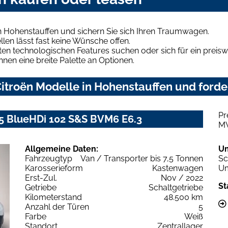
n Hohenstauffen und sichern Sie sich Ihren Traumwagen.
len lässt fast keine Wünsche offen.
en technologischen Features suchen oder sich für ein preiswe
hnen eine breite Palette an Optionen.
itroën Modelle in Hohenstauffen und forder
Pr
.5 BlueHDi 102 S&S BVM6 E6.3
M
Allgemeine Daten:
U
Fahrzeugtyp
Van / Transporter bis 7,5 Tonnen
Sc
Karosserieform
Kastenwagen
Um
Erst-Zul.
Nov / 2022
St
Getriebe
Schaltgetriebe
Kilometerstand
48.500 km
Anzahl der Türen
5
Farbe
Weiß
Standort
Zentrallager