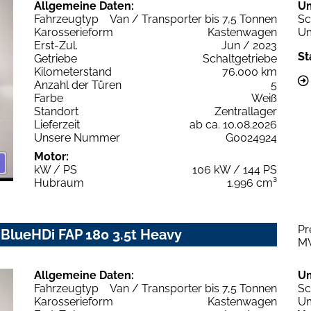
Allgemeine Daten:
U
Fahrzeugtyp
Van / Transporter bis 7,5 Tonnen
Sc
Karosserieform
Kastenwagen
Um
Erst-Zul.
Jun / 2023
St
Getriebe
Schaltgetriebe
Kilometerstand
76.000 km
Anzahl der Türen
5
Farbe
Weiß
Standort
Zentrallager
Lieferzeit
ab ca. 10.08.2026
Unsere Nummer
G0024924
Motor:
kW / PS
106 kW / 144 PS
Hubraum
1.996 cm³
Pr
 BlueHDi FAP 180 3.5t Heavy
M
Allgemeine Daten:
U
Fahrzeugtyp
Van / Transporter bis 7,5 Tonnen
Sc
Karosserieform
Kastenwagen
Um