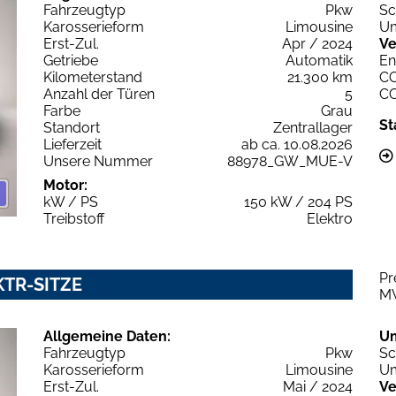
Fahrzeugtyp
Pkw
Sc
Karosserieform
Limousine
Um
Erst-Zul.
Apr / 2024
Ve
Getriebe
Automatik
En
Kilometerstand
21.300 km
C
Anzahl der Türen
5
C
Farbe
Grau
St
Standort
Zentrallager
Lieferzeit
ab ca. 10.08.2026
Unsere Nummer
88978_GW_MUE-V
Motor:
kW / PS
150 kW / 204 PS
Treibstoff
Elektro
Pr
KTR-SITZE
M
Allgemeine Daten:
U
Fahrzeugtyp
Pkw
Sc
Karosserieform
Limousine
Um
Erst-Zul.
Mai / 2024
Ve