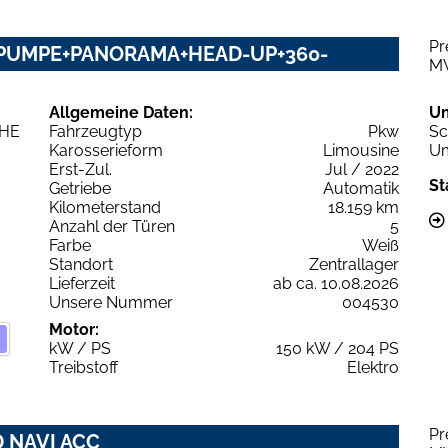
Pr
PUMPE+PANORAMA+HEAD-UP+360-
M
Allgemeine Daten:
U
Fahrzeugtyp
Pkw
Sc
Karosserieform
Limousine
Um
Erst-Zul.
Jul / 2022
St
Getriebe
Automatik
Kilometerstand
18.159 km
Anzahl der Türen
5
Farbe
Weiß
Standort
Zentrallager
Lieferzeit
ab ca. 10.08.2026
Unsere Nummer
004530
Motor:
kW / PS
150 kW / 204 PS
Treibstoff
Elektro
Pr
D NAVI ACC