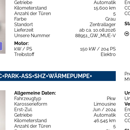
Getriebe
Automatik
En
Kilometerstand
15.600 km
C
Anzahl der Türen
5
C
Farbe
Grau
St
Standort
Zentrallager
Lieferzeit
ab ca. 10.08.2026
Unsere Nummer
88951_GW_MUE-V
Motor:
kW / PS
150 kW / 204 PS
Treibstoff
Elektro
Pr
CC+PARK-ASS+SHZ+WÄRMEPUMPE+
M
Allgemeine Daten:
U
Fahrzeugtyp
Pkw
Um
Karosserieform
Limousine
Ve
Erst-Zul.
Jun / 2024
En
Getriebe
Automatik
C
Kilometerstand
46.545 km
C
Anzahl der Türen
5