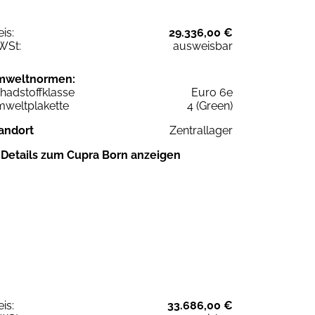
eis:
29.336,00 €
WSt:
ausweisbar
mweltnormen:
hadstoffklasse
Euro 6e
weltplakette
4 (Green)
andort
Zentrallager
Details zum Cupra Born anzeigen
eis:
33.686,00 €