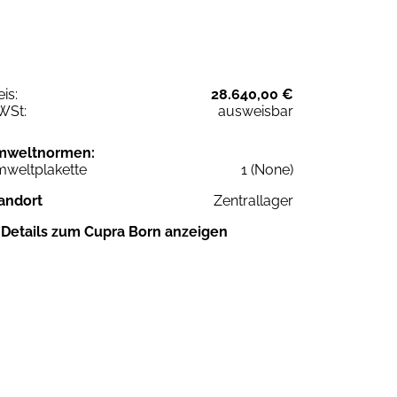
eis:
28.640,00 €
WSt:
ausweisbar
mweltnormen:
weltplakette
1 (None)
andort
Zentrallager
Details zum Cupra Born anzeigen