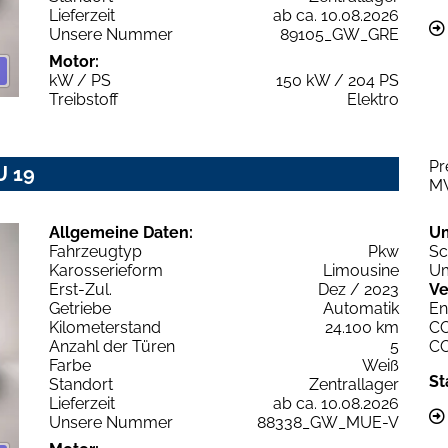
Lieferzeit
ab ca. 10.08.2026
Unsere Nummer
89105_GW_GRE
Motor:
kW / PS
150 kW / 204 PS
Treibstoff
Elektro
Pr
U 19
M
Allgemeine Daten:
U
Fahrzeugtyp
Pkw
Sc
Karosserieform
Limousine
Um
Erst-Zul.
Dez / 2023
Ve
Getriebe
Automatik
En
Kilometerstand
24.100 km
C
Anzahl der Türen
5
C
Farbe
Weiß
St
Standort
Zentrallager
Lieferzeit
ab ca. 10.08.2026
Unsere Nummer
88338_GW_MUE-V