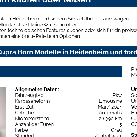
te in Heidenheim und sichern Sie sich Ihren Traumwagen.
len lässt fast keine Wünsche offen.
en technologischen Features suchen oder sich für ein preiswe
hnen eine breite Palette an Optionen.
upra Born Modelle in Heidenheim und forde
Pr
M
Allgemeine Daten:
U
Fahrzeugtyp
Pkw
Sc
Karosserieform
Limousine
Um
Erst-Zul.
Mai / 2024
Ve
Getriebe
Automatik
En
Kilometerstand
26.390 km
C
Anzahl der Türen
5
C
Farbe
Grau
St
Standort
Zentrallager