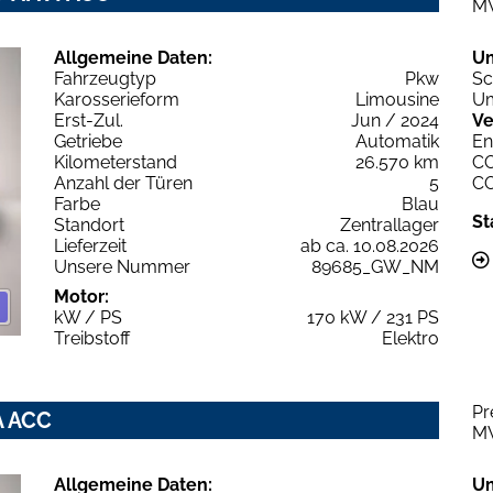
M
Allgemeine Daten:
U
Fahrzeugtyp
Pkw
Sc
Karosserieform
Limousine
Um
Erst-Zul.
Jun / 2024
Ve
Getriebe
Automatik
En
Kilometerstand
26.570 km
C
Anzahl der Türen
5
C
Farbe
Blau
St
Standort
Zentrallager
Lieferzeit
ab ca. 10.08.2026
Unsere Nummer
89685_GW_NM
Motor:
kW / PS
170 kW / 231 PS
Treibstoff
Elektro
Pr
A ACC
M
Allgemeine Daten:
U