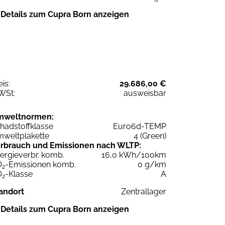
Details zum Cupra Born anzeigen
eis:
29.686,00 €
WSt:
ausweisbar
mweltnormen:
hadstoffklasse
Euro6d-TEMP
weltplakette
4 (Green)
rbrauch und Emissionen nach WLTP:
ergieverbr. komb.
16,0 kWh/100km
O
-Emissionen komb.
0 g/km
2
O
-Klasse
A
2
andort
Zentrallager
Details zum Cupra Born anzeigen