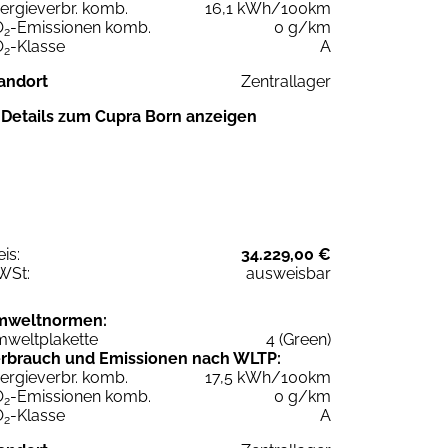
ergieverbr. komb.
16,1 kWh/100km
O
-Emissionen komb.
0 g/km
2
O
-Klasse
A
2
andort
Zentrallager
Details zum Cupra Born anzeigen
eis:
34.229,00 €
WSt:
ausweisbar
mweltnormen:
weltplakette
4 (Green)
rbrauch und Emissionen nach WLTP:
ergieverbr. komb.
17,5 kWh/100km
O
-Emissionen komb.
0 g/km
2
O
-Klasse
A
2