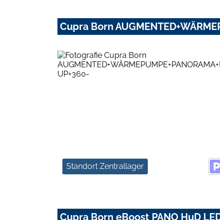
Cupra Born AUGMENTED+WÄRME
Standort Zentrallager
Cupra Born eBoost PANO HuD LE