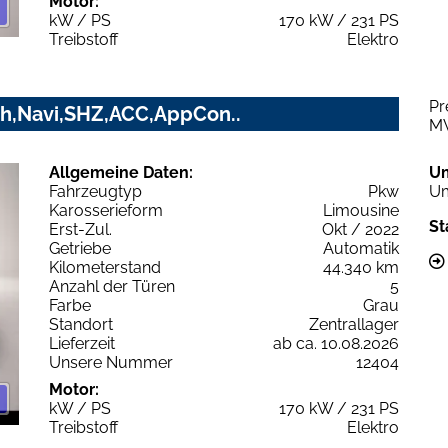
Motor:
kW / PS
170 kW / 231 PS
Treibstoff
Elektro
Pr
h,Navi,SHZ,ACC,AppCon..
M
Allgemeine Daten:
U
Fahrzeugtyp
Pkw
Um
Karosserieform
Limousine
St
Erst-Zul.
Okt / 2022
Getriebe
Automatik
Kilometerstand
44.340 km
Anzahl der Türen
5
Farbe
Grau
Standort
Zentrallager
Lieferzeit
ab ca. 10.08.2026
Unsere Nummer
12404
Motor:
kW / PS
170 kW / 231 PS
Treibstoff
Elektro