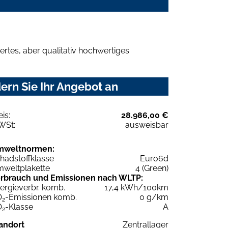
rtes, aber qualitativ hochwertiges
rn Sie Ihr Angebot an
eis:
28.986,00 €
WSt:
ausweisbar
mweltnormen:
hadstoffklasse
Euro6d
weltplakette
4 (Green)
rbrauch und Emissionen nach WLTP:
ergieverbr. komb.
17,4 kWh/100km
O
-Emissionen komb.
0 g/km
2
O
-Klasse
A
2
andort
Zentrallager