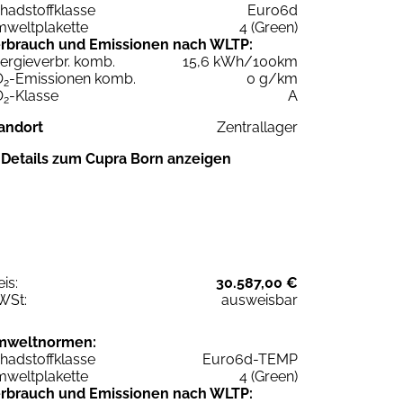
hadstoffklasse
Euro6d
weltplakette
4 (Green)
rbrauch und Emissionen nach WLTP:
ergieverbr. komb.
15,6 kWh/100km
O
-Emissionen komb.
0 g/km
2
O
-Klasse
A
2
andort
Zentrallager
Details zum Cupra Born anzeigen
eis:
30.587,00 €
WSt:
ausweisbar
mweltnormen:
hadstoffklasse
Euro6d-TEMP
weltplakette
4 (Green)
rbrauch und Emissionen nach WLTP: