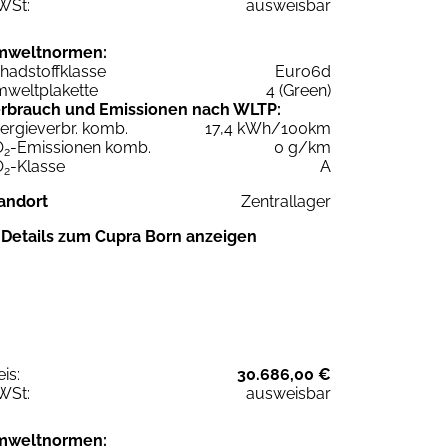
WSt:
ausweisbar
mweltnormen:
hadstoffklasse
Euro6d
weltplakette
4 (Green)
rbrauch und Emissionen nach WLTP:
ergieverbr. komb.
17,4 kWh/100km
O
-Emissionen komb.
0 g/km
2
O
-Klasse
A
2
andort
Zentrallager
Details zum Cupra Born anzeigen
eis:
30.686,00 €
WSt:
ausweisbar
mweltnormen: