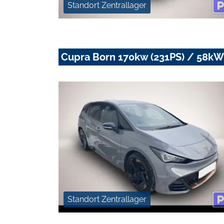
Standort Zentrallager
Cupra Born 170kw (231PS) / 58kW
Standort Zentrallager