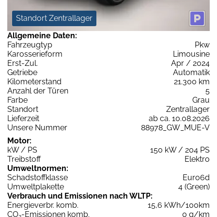
Standort Zentrallager
Allgemeine Daten:
Fahrzeugtyp
Pkw
Karosserieform
Limousine
Erst-Zul.
Apr / 2024
Getriebe
Automatik
Kilometerstand
21.300 km
Anzahl der Türen
5
Farbe
Grau
Standort
Zentrallager
Lieferzeit
ab ca. 10.08.2026
Unsere Nummer
88978_GW_MUE-V
Motor:
kW / PS
150 kW / 204 PS
Treibstoff
Elektro
Umweltnormen:
Schadstoffklasse
Euro6d
Umweltplakette
4 (Green)
Verbrauch und Emissionen nach WLTP:
Energieverbr. komb.
15,6 kWh/100km
CO
-Emissionen komb.
0 g/km
2