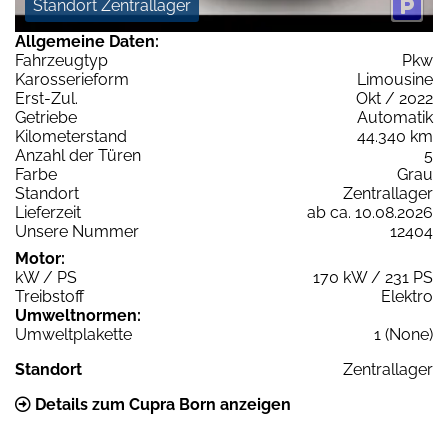
Standort Zentrallager
Allgemeine Daten:
Fahrzeugtyp
Pkw
Karosserieform
Limousine
Erst-Zul.
Okt / 2022
Getriebe
Automatik
Kilometerstand
44.340 km
Anzahl der Türen
5
Farbe
Grau
Standort
Zentrallager
Lieferzeit
ab ca. 10.08.2026
Unsere Nummer
12404
Motor:
kW / PS
170 kW / 231 PS
Treibstoff
Elektro
Umweltnormen:
Umweltplakette
1 (None)
Standort
Zentrallager
Details zum Cupra Born anzeigen