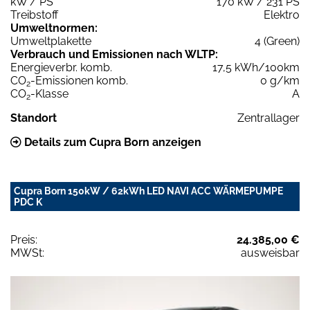
kW / PS
170 kW / 231 PS
Treibstoff
Elektro
Umweltnormen:
Umweltplakette
4 (Green)
Verbrauch und Emissionen nach WLTP:
Energieverbr. komb.
17,5 kWh/100km
CO
-Emissionen komb.
0 g/km
2
CO
-Klasse
A
2
Standort
Zentrallager
Details zum Cupra Born anzeigen
Cupra Born 150kW / 62kWh LED NAVI ACC WÄRMEPUMPE
PDC K
Preis:
24.385,00 €
MWSt:
ausweisbar