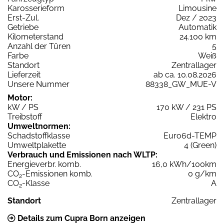
Karosserieform
Limousine
Erst-Zul.
Dez / 2023
Getriebe
Automatik
Kilometerstand
24.100 km
Anzahl der Türen
5
Farbe
Weiß
Standort
Zentrallager
Lieferzeit
ab ca. 10.08.2026
Unsere Nummer
88338_GW_MUE-V
Motor:
kW / PS
170 kW / 231 PS
Treibstoff
Elektro
Umweltnormen:
Schadstoffklasse
Euro6d-TEMP
Umweltplakette
4 (Green)
Verbrauch und Emissionen nach WLTP:
Energieverbr. komb.
16,0 kWh/100km
CO
-Emissionen komb.
0 g/km
2
CO
-Klasse
A
2
Standort
Zentrallager
Details zum Cupra Born anzeigen