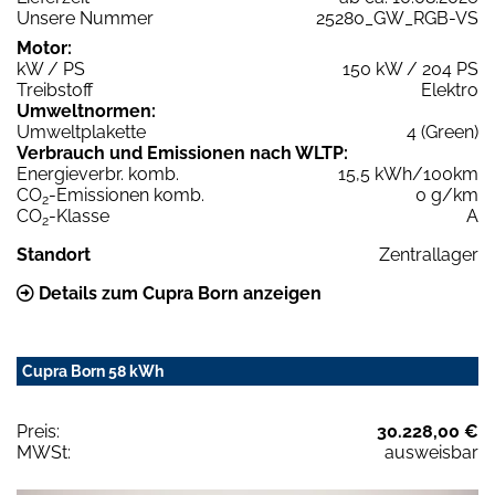
Unsere Nummer
25280_GW_RGB-VS
Motor:
kW / PS
150 kW / 204 PS
Treibstoff
Elektro
Umweltnormen:
Umweltplakette
4 (Green)
Verbrauch und Emissionen nach WLTP:
Energieverbr. komb.
15,5 kWh/100km
CO
-Emissionen komb.
0 g/km
2
CO
-Klasse
A
2
Standort
Zentrallager
Details zum Cupra Born anzeigen
Cupra Born 58 kWh
Preis:
30.228,00 €
MWSt:
ausweisbar