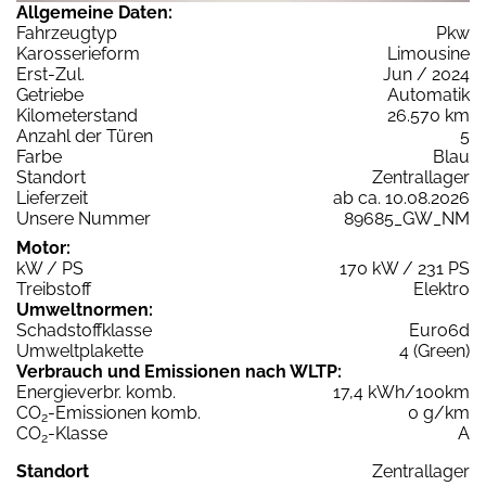
Allgemeine Daten:
Fahrzeugtyp
Pkw
Karosserieform
Limousine
Erst-Zul.
Jun / 2024
Getriebe
Automatik
Kilometerstand
26.570 km
Anzahl der Türen
5
Farbe
Blau
Standort
Zentrallager
Lieferzeit
ab ca. 10.08.2026
Unsere Nummer
89685_GW_NM
Motor:
kW / PS
170 kW / 231 PS
Treibstoff
Elektro
Umweltnormen:
Schadstoffklasse
Euro6d
Umweltplakette
4 (Green)
Verbrauch und Emissionen nach WLTP:
Energieverbr. komb.
17,4 kWh/100km
CO
-Emissionen komb.
0 g/km
2
CO
-Klasse
A
2
Standort
Zentrallager