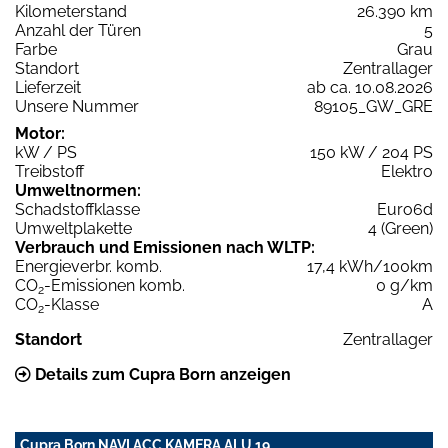
Kilometerstand
26.390 km
Anzahl der Türen
5
Farbe
Grau
Standort
Zentrallager
Lieferzeit
ab ca. 10.08.2026
Unsere Nummer
89105_GW_GRE
Motor:
kW / PS
150 kW / 204 PS
Treibstoff
Elektro
Umweltnormen:
Schadstoffklasse
Euro6d
Umweltplakette
4 (Green)
Verbrauch und Emissionen nach WLTP:
Energieverbr. komb.
17,4 kWh/100km
CO
-Emissionen komb.
0 g/km
2
CO
-Klasse
A
2
Standort
Zentrallager
Details zum Cupra Born anzeigen
Cupra Born NAVI ACC KAMERA ALU 19