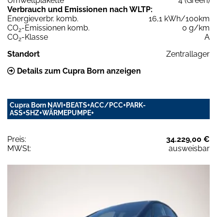
Umweltplakette
4 (Green)
Verbrauch und Emissionen nach WLTP:
Energieverbr. komb.
16,1 kWh/100km
CO
-Emissionen komb.
0 g/km
2
CO
-Klasse
A
2
Standort
Zentrallager
Details zum Cupra Born anzeigen
Cupra Born NAVI+BEATS+ACC/PCC+PARK-
ASS+SHZ+WÄRMEPUMPE+
Preis:
34.229,00 €
MWSt:
ausweisbar