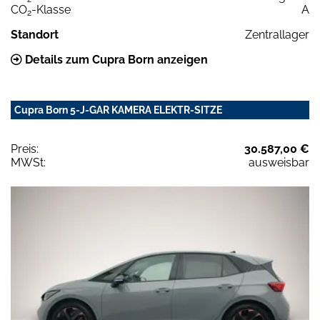
CO
-Klasse
A
2
Standort
Zentrallager
Details zum Cupra Born anzeigen
Cupra Born 5-J-GAR KAMERA ELEKTR-SITZE
Preis:
30.587,00 €
MWSt:
ausweisbar