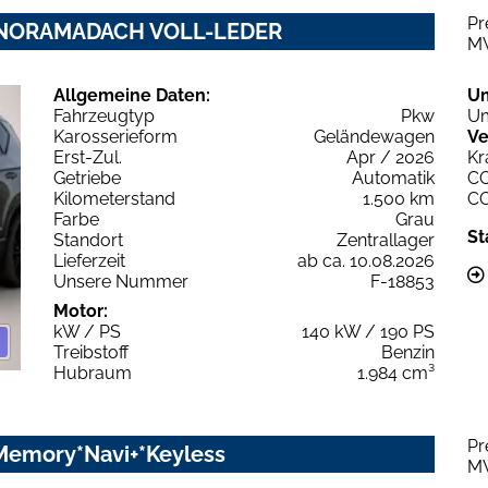
Pr
 PANORAMADACH VOLL-LEDER
M
Allgemeine Daten:
U
Fahrzeugtyp
Pkw
Um
Karosserieform
Geländewagen
Ve
Erst-Zul.
Apr / 2026
Kr
Getriebe
Automatik
C
Kilometerstand
1.500 km
C
Farbe
Grau
St
Standort
Zentrallager
Lieferzeit
ab ca. 10.08.2026
Unsere Nummer
F-18853
Motor:
kW / PS
140 kW / 190 PS
Treibstoff
Benzin
Hubraum
1.984 cm³
Pr
*Memory*Navi+*Keyless
M