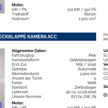
Motor:
kW / PS
110 kW / 150 PS
Treibstoff
Benzin
Hubraum
1.500 cm³
Pr
.HECKKLAPPE KAMERA ACC
M
Allgemeine Daten:
U
Fahrzeugtyp
Pkw
Sc
Karosserieform
Geländewagen
Um
Erst-Zul.
Mär / 2026
Ve
Getriebe
Automatik
Kr
Kilometerstand
3.900 km
C
Anzahl der Türen
5
C
Farbe
Weiß
St
Standort
Zentrallager
Lieferzeit
ab ca. 10.08.2026
Unsere Nummer
87774_GW_IN
Motor:
kW / PS
110 kW / 150 PS