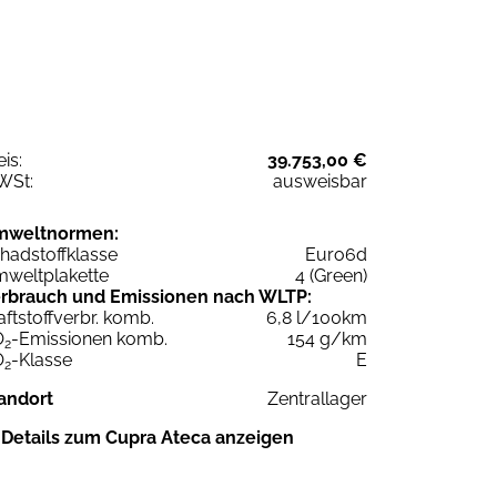
eis:
39.753,00 €
WSt:
ausweisbar
mweltnormen:
hadstoffklasse
Euro6d
weltplakette
4 (Green)
rbrauch und Emissionen nach WLTP:
aftstoffverbr. komb.
6,8 l/100km
O
-Emissionen komb.
154 g/km
2
O
-Klasse
E
2
andort
Zentrallager
Details zum Cupra Ateca anzeigen