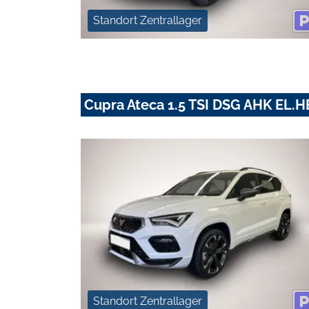
Standort Zentrallager
Cupra Ateca 1.5 TSI DSG AHK EL
Standort Zentrallager