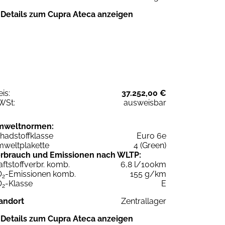
Details zum Cupra Ateca anzeigen
eis:
37.252,00 €
WSt:
ausweisbar
mweltnormen:
hadstoffklasse
Euro 6e
weltplakette
4 (Green)
rbrauch und Emissionen nach WLTP:
aftstoffverbr. komb.
6,8 l/100km
O
-Emissionen komb.
155 g/km
2
O
-Klasse
E
2
andort
Zentrallager
Details zum Cupra Ateca anzeigen