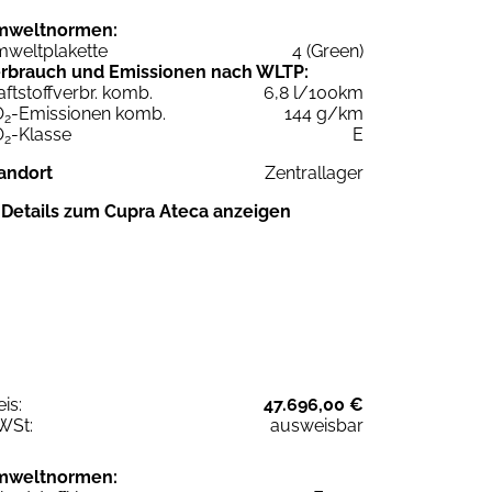
mweltnormen:
weltplakette
4 (Green)
rbrauch und Emissionen nach WLTP:
aftstoffverbr. komb.
6,8 l/100km
O
-Emissionen komb.
144 g/km
2
O
-Klasse
E
2
andort
Zentrallager
Details zum Cupra Ateca anzeigen
eis:
47.696,00 €
WSt:
ausweisbar
mweltnormen: