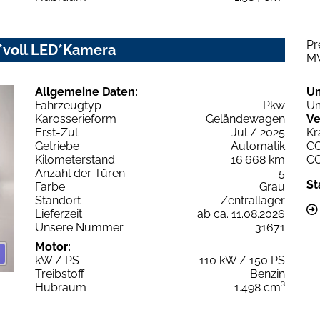
Pr
y*voll LED*Kamera
M
Allgemeine Daten:
U
Fahrzeugtyp
Pkw
Um
Karosserieform
Geländewagen
Ve
Erst-Zul.
Jul / 2025
Kr
Getriebe
Automatik
C
Kilometerstand
16.668 km
C
Anzahl der Türen
5
St
Farbe
Grau
Standort
Zentrallager
Lieferzeit
ab ca. 11.08.2026
Unsere Nummer
31671
Motor:
kW / PS
110 kW / 150 PS
Treibstoff
Benzin
Hubraum
1.498 cm³