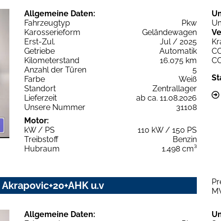
Allgemeine Daten:
U
Fahrzeugtyp
Pkw
Um
Karosserieform
Geländewagen
Ve
Erst-Zul.
Jul / 2025
Kr
Getriebe
Automatik
C
Kilometerstand
16.075 km
C
Anzahl der Türen
5
St
Farbe
Weiß
Standort
Zentrallager
Lieferzeit
ab ca. 11.08.2026
Unsere Nummer
31108
Motor:
kW / PS
110 kW / 150 PS
Treibstoff
Benzin
Hubraum
1.498 cm³
Pr
Z Akrapovic+20+AHK u.v
M
Allgemeine Daten:
U