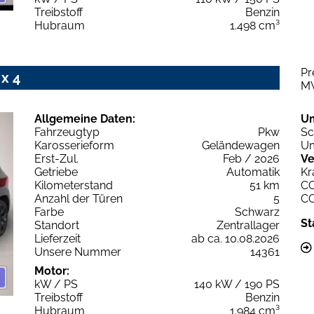
Treibstoff
Benzin
Hubraum
1.498 cm³
Pr
x 4
M
Allgemeine Daten:
U
Fahrzeugtyp
Pkw
Sc
Karosserieform
Geländewagen
Um
Erst-Zul.
Feb / 2026
Ve
Getriebe
Automatik
Kr
Kilometerstand
51 km
C
Anzahl der Türen
5
C
Farbe
Schwarz
St
Standort
Zentrallager
Lieferzeit
ab ca. 10.08.2026
Unsere Nummer
14361
Motor:
kW / PS
140 kW / 190 PS
Treibstoff
Benzin
Hubraum
1.984 cm³