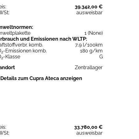
eis:
39.342,00 €
WSt:
ausweisbar
mweltnormen:
weltplakette
1 (None)
rbrauch und Emissionen nach WLTP:
aftstoffverbr. komb.
7,9 l/100km
O
-Emissionen komb.
180 g/km
2
O
-Klasse
G
2
andort
Zentrallager
Details zum Cupra Ateca anzeigen
eis:
33.780,00 €
WSt:
ausweisbar