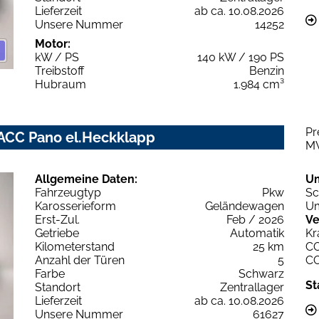
Lieferzeit
ab ca. 10.08.2026
Unsere Nummer
14252
Motor:
kW / PS
140 kW / 190 PS
Treibstoff
Benzin
Hubraum
1.984 cm³
Pr
 ACC Pano el.Heckklapp
M
Allgemeine Daten:
U
Fahrzeugtyp
Pkw
Sc
Karosserieform
Geländewagen
Um
Erst-Zul.
Feb / 2026
Ve
Getriebe
Automatik
Kr
Kilometerstand
25 km
C
Anzahl der Türen
5
C
Farbe
Schwarz
St
Standort
Zentrallager
Lieferzeit
ab ca. 10.08.2026
Unsere Nummer
61627