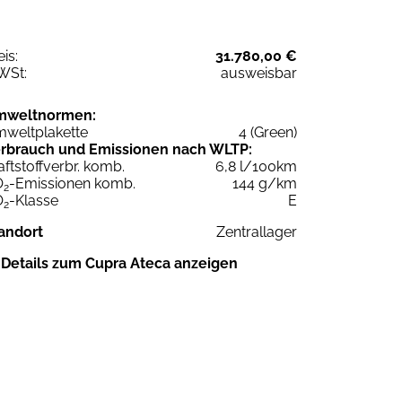
eis:
31.780,00 €
WSt:
ausweisbar
mweltnormen:
weltplakette
4 (Green)
rbrauch und Emissionen nach WLTP:
aftstoffverbr. komb.
6,8 l/100km
O
-Emissionen komb.
144 g/km
2
O
-Klasse
E
2
andort
Zentrallager
Details zum Cupra Ateca anzeigen