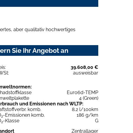
rtes, aber qualitativ hochwertiges
rn Sie Ihr Angebot an
eis:
39.608,00 €
WSt:
ausweisbar
mweltnormen:
hadstoffklasse
Euro6d-TEMP
weltplakette
4 (Green)
rbrauch und Emissionen nach WLTP:
aftstoffverbr. komb.
8,2 l/100km
O
-Emissionen komb.
186 g/km
2
O
-Klasse
G
2
andort
Zentrallager