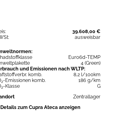
eis:
39.608,00 €
WSt:
ausweisbar
mweltnormen:
hadstoffklasse
Euro6d-TEMP
weltplakette
4 (Green)
rbrauch und Emissionen nach WLTP:
aftstoffverbr. komb.
8,2 l/100km
O
-Emissionen komb.
186 g/km
2
O
-Klasse
G
2
andort
Zentrallager
Details zum Cupra Ateca anzeigen