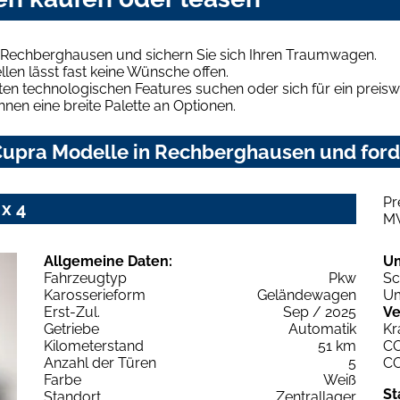
 Rechberghausen und sichern Sie sich Ihren Traumwagen.
len lässt fast keine Wünsche offen.
en technologischen Features suchen oder sich für ein preiswe
hnen eine breite Palette an Optionen.
upra Modelle in Rechberghausen und forde
Pr
x 4
M
Allgemeine Daten:
U
Fahrzeugtyp
Pkw
Sc
Karosserieform
Geländewagen
Um
Erst-Zul.
Sep / 2025
Ve
Getriebe
Automatik
Kr
Kilometerstand
51 km
C
Anzahl der Türen
5
C
Farbe
Weiß
St
Standort
Zentrallager