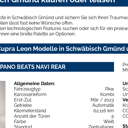
ote in Schwäbisch Gmünd und sichern Sie sich Ihren Traumw
len lässt fast keine Wünsche offen.
en technologischen Features suchen oder sich für ein preiswe
hnen eine breite Palette an Optionen.
upra Leon Modelle in Schwäbisch Gmünd un
Pr
Z PANO BEATS NAVI REAR
M
Allgemeine Daten:
U
Fahrzeugtyp
Pkw
Sc
Karosserieform
Kombi
Um
Erst-Zul.
Mär / 2023
Ve
Getriebe
Automatik
Kr
Kilometerstand
62.116 km
C
Anzahl der Türen
5
C
Farbe
Weiß
St
Standort
Zentrallager