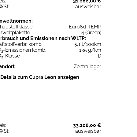
eis:
31.686,00 €
WSt:
ausweisbar
mweltnormen:
hadstoffklasse
Euro6d-TEMP
weltplakette
4 (Green)
rbrauch und Emissionen nach WLTP:
aftstoffverbr. komb.
5,1 l/100km
O
-Emissionen komb.
135 g/km
2
O
-Klasse
D
2
andort
Zentrallager
Details zum Cupra Leon anzeigen
eis:
33.208,00 €
WSt:
ausweisbar