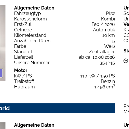
Allgemeine Daten:
U
Fahrzeugtyp
Pkw
Sc
Karosserieform
Kombi
Um
Erst-Zul.
Feb / 2026
Ve
Getriebe
Automatik
Kr
Kilometerstand
10 km
C
Anzahl der Türen
5
C
Farbe
Weiß
St
Standort
Zentrallager
Lieferzeit
ab ca. 10.08.2026
Unsere Nummer
354245
Motor:
kW / PS
110 kW / 150 PS
Treibstoff
Benzin
Hubraum
1.498 cm³
Pr
brid
M
Allgemeine Daten:
U