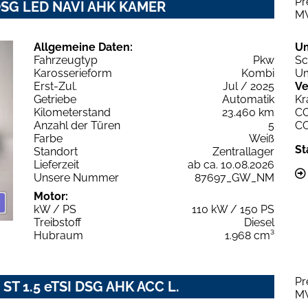
Pr
 DSG LED NAVI AHK KAMER
M
Allgemeine Daten:
U
Fahrzeugtyp
Pkw
Sc
Karosserieform
Kombi
Um
Erst-Zul.
Jul / 2025
Ve
Getriebe
Automatik
Kr
Kilometerstand
23.460 km
C
Anzahl der Türen
5
C
Farbe
Weiß
St
Standort
Zentrallager
Lieferzeit
ab ca. 10.08.2026
Unsere Nummer
87697_GW_NM
Motor:
kW / PS
110 kW / 150 PS
Treibstoff
Diesel
Hubraum
1.968 cm³
Pr
 ST 1.5 eTSI DSG AHK ACC L.
M