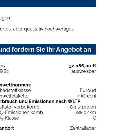
agen.
rtes, aber qualitativ hochwertiges
d fordern Sie Ihr Angebot an
eis:
32.086,00 €
WSt:
ausweisbar
mweltnormen:
hadstoffklasse
Euro6d
weltplakette
4 (Green)
rbrauch und Emissionen nach WLTP:
aftstoffverbr. komb.
8,3 l/100km
O
-Emissionen komb.
188 g/km
2
O
-Klasse
G
2
andort
Zentrallager