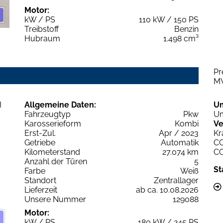
Motor:
kW / PS
110 kW / 150 PS
Treibstoff
Benzin
Hubraum
1.498 cm³
Pr
M
Allgemeine Daten:
U
Fahrzeugtyp
Pkw
Um
Karosserieform
Kombi
Ve
Erst-Zul.
Apr / 2023
Kr
Getriebe
Automatik
C
Kilometerstand
27.074 km
C
Anzahl der Türen
5
St
Farbe
Weiß
Standort
Zentrallager
Lieferzeit
ab ca. 10.08.2026
Unsere Nummer
129088
Motor:
kW / PS
180 kW / 245 PS