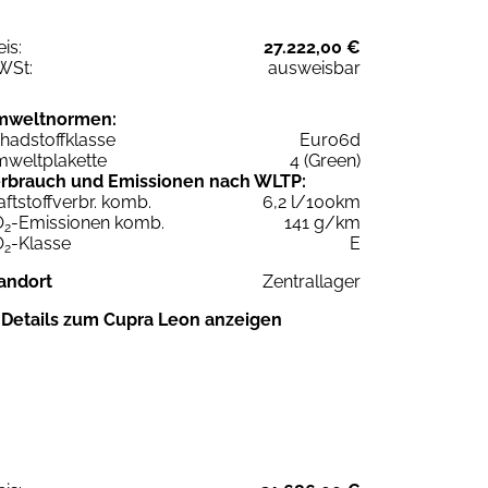
eis:
27.222,00 €
WSt:
ausweisbar
mweltnormen:
hadstoffklasse
Euro6d
weltplakette
4 (Green)
rbrauch und Emissionen nach WLTP:
aftstoffverbr. komb.
6,2 l/100km
O
-Emissionen komb.
141 g/km
2
O
-Klasse
E
2
andort
Zentrallager
Details zum Cupra Leon anzeigen