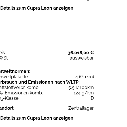
Details zum Cupra Leon anzeigen
eis:
36.018,00 €
WSt:
ausweisbar
mweltnormen:
weltplakette
4 (Green)
rbrauch und Emissionen nach WLTP:
aftstoffverbr. komb.
5,5 l/100km
O
-Emissionen komb.
124 g/km
2
O
-Klasse
D
2
andort
Zentrallager
Details zum Cupra Leon anzeigen