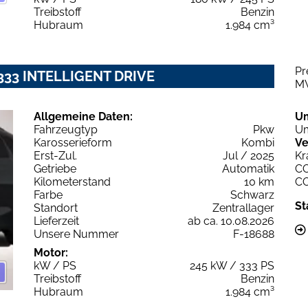
Treibstoff
Benzin
Hubraum
1.984 cm³
Pr
 333 INTELLIGENT DRIVE
M
Allgemeine Daten:
U
Fahrzeugtyp
Pkw
Um
Karosserieform
Kombi
Ve
Erst-Zul.
Jul / 2025
Kr
Getriebe
Automatik
C
Kilometerstand
10 km
C
Farbe
Schwarz
St
Standort
Zentrallager
Lieferzeit
ab ca. 10.08.2026
Unsere Nummer
F-18688
Motor:
kW / PS
245 kW / 333 PS
Treibstoff
Benzin
Hubraum
1.984 cm³