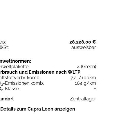
eis:
28.228,00 €
WSt:
ausweisbar
mweltnormen:
weltplakette
4 (Green)
rbrauch und Emissionen nach WLTP:
aftstoffverbr. komb.
7,2 l/100km
O
-Emissionen komb.
164 g/km
2
O
-Klasse
F
2
andort
Zentrallager
Details zum Cupra Leon anzeigen