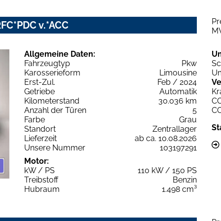
Pr
RFC*PDC v.*ACC
M
Allgemeine Daten:
U
Fahrzeugtyp
Pkw
Sc
Karosserieform
Limousine
Um
Erst-Zul.
Feb / 2024
Ve
Getriebe
Automatik
Kr
Kilometerstand
30.036 km
C
Anzahl der Türen
5
C
Farbe
Grau
St
Standort
Zentrallager
Lieferzeit
ab ca. 10.08.2026
Unsere Nummer
103197291
Motor:
kW / PS
110 kW / 150 PS
Treibstoff
Benzin
Hubraum
1.498 cm³