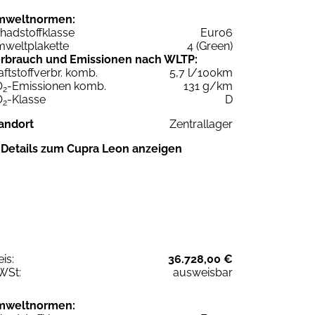
mweltnormen:
hadstoffklasse
Euro6
weltplakette
4 (Green)
rbrauch und Emissionen nach WLTP:
aftstoffverbr. komb.
5,7 l/100km
O
-Emissionen komb.
131 g/km
2
O
-Klasse
D
2
andort
Zentrallager
Details zum Cupra Leon anzeigen
eis:
36.728,00 €
WSt:
ausweisbar
mweltnormen: