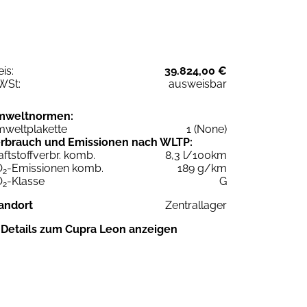
eis:
39.824,00 €
WSt:
ausweisbar
mweltnormen:
weltplakette
1 (None)
rbrauch und Emissionen nach WLTP:
aftstoffverbr. komb.
8,3 l/100km
O
-Emissionen komb.
189 g/km
2
O
-Klasse
G
2
andort
Zentrallager
Details zum Cupra Leon anzeigen