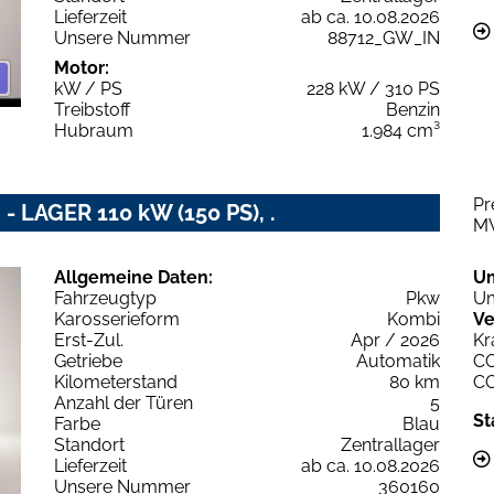
Lieferzeit
ab ca. 10.08.2026
Unsere Nummer
88712_GW_IN
Motor:
kW / PS
228 kW / 310 PS
Treibstoff
Benzin
Hubraum
1.984 cm³
Pr
- LAGER 110 kW (150 PS), .
M
Allgemeine Daten:
U
Fahrzeugtyp
Pkw
Um
Karosserieform
Kombi
Ve
Erst-Zul.
Apr / 2026
Kr
Getriebe
Automatik
C
Kilometerstand
80 km
C
Anzahl der Türen
5
St
Farbe
Blau
Standort
Zentrallager
Lieferzeit
ab ca. 10.08.2026
Unsere Nummer
360160