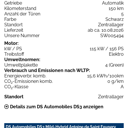
Getriebe
Automatik
Kilometerstand
150 km
Anzahl der Türen
5
Farbe
Schwarz
Standort
Zentrallager
Lieferzeit
ab ca. 10.08.2026
Unsere Nummer
SW005494
Motor:
kW / PS
115 kW / 156 PS
Treibstoff
Elektro
Umweltnormen:
Umweltplakette
4 (Green)
Verbrauch und Emissionen nach WLTP:
Energieverbr. komb.
15,6 kWh/100km
CO
-Emissionen komb.
0 g/km
2
CO
-Klasse
A
2
Standort
Zentrallager
Details zum DS Automobiles DS3 anzeigen
DS Automobiles DS3 Mild-Hybrid Antoine de Saint Exupery