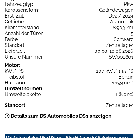
Fahrzeugtyp
Pkw
Karosserieform
Geländewagen
Erst-Zul.
Dez / 2024
Getriebe
Automatik
Kilometerstand
8.903 km
Anzahl der Türen
5
Farbe
Schwarz
Standort
Zentrallager
Lieferzeit
ab ca. 10.08.2026
Unsere Nummer
SW002801
Motor:
kW / PS
107 kW / 145 PS
Treibstoff
Benzin
Hubraum
1.199 cm³
Umweltnormen:
Umweltplakette
1 (None)
Standort
Zentrallager
Details zum DS Automobiles DS3 anzeigen
DS Automobiles DS3 DS 7 1.5 BlueHDi 130 S&S Performance