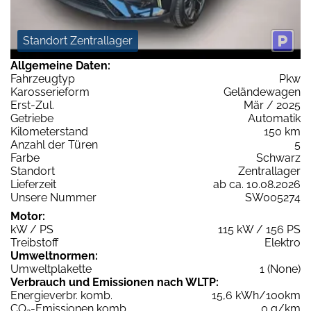
Standort Zentrallager
Allgemeine Daten:
Fahrzeugtyp
Pkw
Karosserieform
Geländewagen
Erst-Zul.
Mär / 2025
Getriebe
Automatik
Kilometerstand
150 km
Anzahl der Türen
5
Farbe
Schwarz
Standort
Zentrallager
Lieferzeit
ab ca. 10.08.2026
Unsere Nummer
SW005274
Motor:
kW / PS
115 kW / 156 PS
Treibstoff
Elektro
Umweltnormen:
Umweltplakette
1 (None)
Verbrauch und Emissionen nach WLTP:
Energieverbr. komb.
15,6 kWh/100km
CO
-Emissionen komb.
0 g/km