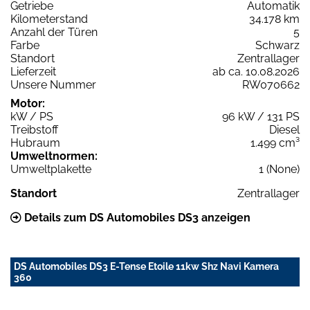
Getriebe
Automatik
Kilometerstand
34.178 km
Anzahl der Türen
5
Farbe
Schwarz
Standort
Zentrallager
Lieferzeit
ab ca. 10.08.2026
Unsere Nummer
RW070662
Motor:
kW / PS
96 kW / 131 PS
Treibstoff
Diesel
Hubraum
1.499 cm³
Umweltnormen:
Umweltplakette
1 (None)
Standort
Zentrallager
Details zum DS Automobiles DS3 anzeigen
DS Automobiles DS3 E-Tense Etoile 11kw Shz Navi Kamera
360