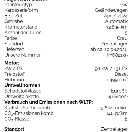
Fahrzeugtyp
Pkw
Karosserieform
Geländewagen
Erst-Zul.
Apr / 2024
Getriebe
Automatik
Kilometerstand
32.895 km
Anzahl der Türen
5
Farbe
Grau
Standort
Zentrallager
Lieferzeit
ab ca. 10.08.2026
Unsere Nummer
PY682139
Motor:
kW / PS
96 kW / 131 PS
Treibstoff
Diesel
Hubraum
1.499 cm³
Umweltnormen:
Schadstoffklasse
Euro6d
Umweltplakette
4 (Green)
Verbrauch und Emissionen nach WLTP:
Kraftstoffverbr. komb.
5,6 l/100km
CO
-Emissionen komb.
146 g/km
2
CO
-Klasse
E
2
Standort
Zentrallager