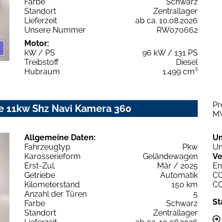
Farbe
Schwarz
Standort
Zentrallager
Lieferzeit
ab ca. 10.08.2026
Unsere Nummer
RW070662
Motor:
kW / PS
96 kW / 131 PS
Treibstoff
Diesel
Hubraum
1.499 cm³
Pr
le 11kw Shz Navi Kamera 360
M
Allgemeine Daten:
U
Fahrzeugtyp
Pkw
Um
Karosserieform
Geländewagen
Ve
Erst-Zul.
Mär / 2025
En
Getriebe
Automatik
C
Kilometerstand
150 km
C
Anzahl der Türen
5
St
Farbe
Schwarz
Standort
Zentrallager