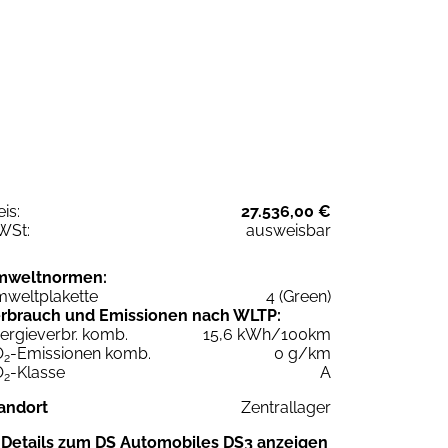
eis:
27.536,00 €
WSt:
ausweisbar
mweltnormen:
weltplakette
4 (Green)
rbrauch und Emissionen nach WLTP:
ergieverbr. komb.
15,6 kWh/100km
O
-Emissionen komb.
0 g/km
2
O
-Klasse
A
2
andort
Zentrallager
Details zum DS Automobiles DS3 anzeigen