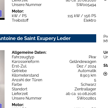
Lieferzeit
ab ca. 10.08.2026
Unsere Nummer
SW005494
Motor:
kW / PS
115 kW / 156 PS
Treibstoff
Elektro
Pr
ntoine de Saint Exupery Leder
M
Allgemeine Daten:
U
Fahrzeugtyp
Pkw
Um
Karosserieform
Geländewagen
St
Erst-Zul.
Dez / 2024
Getriebe
Automatik
Kilometerstand
8.903 km
Anzahl der Türen
5
Farbe
Schwarz
Standort
Zentrallager
Lieferzeit
ab ca. 10.08.2026
Unsere Nummer
SW002801
Motor: