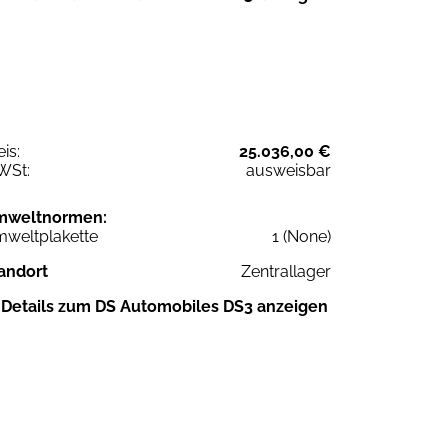
eis:
25.036,00 €
WSt:
ausweisbar
mweltnormen:
weltplakette
1 (None)
andort
Zentrallager
Details zum DS Automobiles DS3 anzeigen