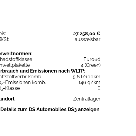
eis:
27.258,00 €
WSt:
ausweisbar
mweltnormen:
hadstoffklasse
Euro6d
weltplakette
4 (Green)
rbrauch und Emissionen nach WLTP:
aftstoffverbr. komb.
5,6 l/100km
O
-Emissionen komb.
146 g/km
2
O
-Klasse
E
2
andort
Zentrallager
Details zum DS Automobiles DS3 anzeigen