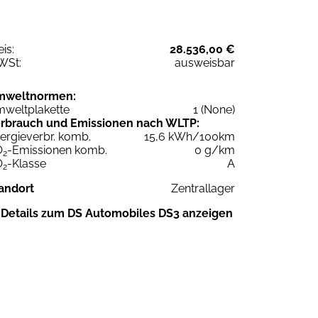
eis:
28.536,00 €
WSt:
ausweisbar
mweltnormen:
weltplakette
1 (None)
rbrauch und Emissionen nach WLTP:
ergieverbr. komb.
15,6 kWh/100km
O
-Emissionen komb.
0 g/km
2
O
-Klasse
A
2
andort
Zentrallager
Details zum DS Automobiles DS3 anzeigen