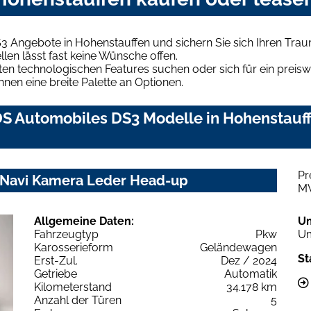
3 Angebote in Hohenstauffen und sichern Sie sich Ihren Tr
len lässt fast keine Wünsche offen.
en technologischen Features suchen oder sich für ein preiswe
hnen eine breite Palette an Optionen.
S Automobiles DS3 Modelle in Hohenstauff
Pr
z Navi Kamera Leder Head-up
M
Allgemeine Daten:
U
Fahrzeugtyp
Pkw
Um
Karosserieform
Geländewagen
St
Erst-Zul.
Dez / 2024
Getriebe
Automatik
Kilometerstand
34.178 km
Anzahl der Türen
5