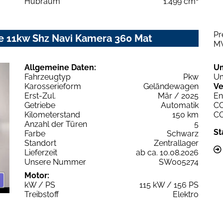
Hubraum
1.499 cm³
Pr
le 11kw Shz Navi Kamera 360 Mat
M
Allgemeine Daten:
U
Fahrzeugtyp
Pkw
Um
Karosserieform
Geländewagen
Ve
Erst-Zul.
Mär / 2025
En
Getriebe
Automatik
C
Kilometerstand
150 km
C
Anzahl der Türen
5
St
Farbe
Schwarz
Standort
Zentrallager
Lieferzeit
ab ca. 10.08.2026
Unsere Nummer
SW005274
Motor:
kW / PS
115 kW / 156 PS
Treibstoff
Elektro