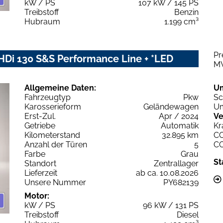
kW / PS
107 kW / 145 PS
Treibstoff
Benzin
Hubraum
1.199 cm³
Pr
HDi 130 S&S Performance Line + *LED
M
Allgemeine Daten:
U
Fahrzeugtyp
Pkw
Sc
Karosserieform
Geländewagen
Um
Erst-Zul.
Apr / 2024
Ve
Getriebe
Automatik
Kr
Kilometerstand
32.895 km
C
Anzahl der Türen
5
C
Farbe
Grau
St
Standort
Zentrallager
Lieferzeit
ab ca. 10.08.2026
Unsere Nummer
PY682139
Motor:
kW / PS
96 kW / 131 PS
Treibstoff
Diesel