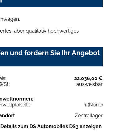
aumwagen.
rtes, aber qualitativ hochwertiges
en und fordern Sie Ihr Angebot
eis:
22.036,00 €
WSt:
ausweisbar
mweltnormen:
weltplakette
1 (None)
andort
Zentrallager
Details zum DS Automobiles DS3 anzeigen