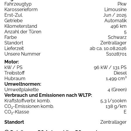
Fahrzeugtyp
Pkw
Karosserieform
Limousine
Erst-Zul.
Jun / 2025
Getriebe
Automatik
Kilometerstand
496 km
Anzahl der Türen
5
Farbe
Schwarz
Standort
Zentrallager
Lieferzeit
ab ca. 10.08.2026
Unsere Nummer
S1028701
Motor:
kW / PS
96 kW / 131 PS
Treibstoff
Diesel
Hubraum
1.499 cm³
Umweltnormen:
Umweltplakette
4 (Green)
Verbrauch und Emissionen nach WLTP:
Kraftstoffverbr. komb.
5,3 l/100km
CO
-Emissionen komb.
138 g/km
2
CO
-Klasse
E
2
Standort
Zentrallager