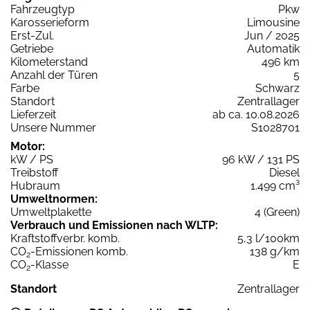
Fahrzeugtyp
Pkw
Karosserieform
Limousine
Erst-Zul.
Jun / 2025
Getriebe
Automatik
Kilometerstand
496 km
Anzahl der Türen
5
Farbe
Schwarz
Standort
Zentrallager
Lieferzeit
ab ca. 10.08.2026
Unsere Nummer
S1028701
Motor:
kW / PS
96 kW / 131 PS
Treibstoff
Diesel
Hubraum
1.499 cm³
Umweltnormen:
Umweltplakette
4 (Green)
Verbrauch und Emissionen nach WLTP:
Kraftstoffverbr. komb.
5,3 l/100km
CO
-Emissionen komb.
138 g/km
2
CO
-Klasse
E
2
Standort
Zentrallager