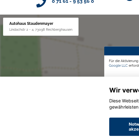
0 71 61 - 9 53 56 0
Autohaus Staudenmayer
Lindachstr 2 - 4, 73098 Rechberghausen
Für die Aktivierun
Google LLC
erforde
Wir verw
Diese Webseit
gewährleisten
Notw
akze
© konjunkturmotor.de GmbH 2020 - 2026