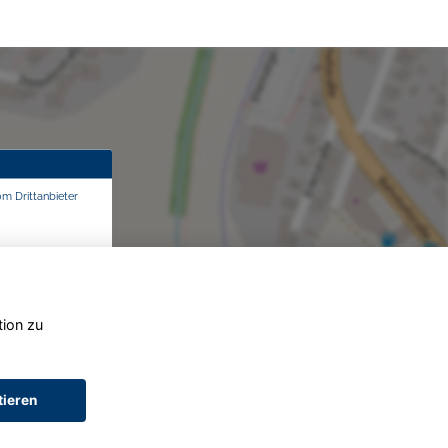
om Drittanbieter
tion zu
tieren
AGB (Service)
AGB (Teile)
AGB (Gebrauchtwagen)
Widerruf