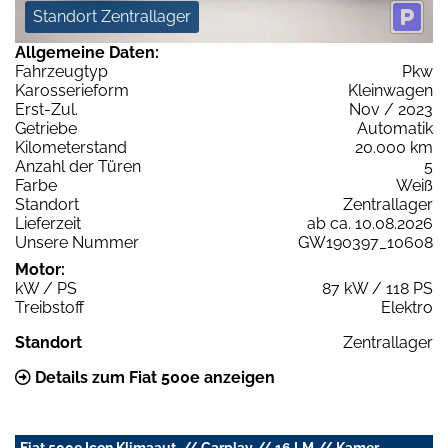
Standort Zentrallager
Allgemeine Daten:
Fahrzeugtyp
Pkw
Karosserieform
Kleinwagen
Erst-Zul.
Nov / 2023
Getriebe
Automatik
Kilometerstand
20.000 km
Anzahl der Türen
5
Farbe
Weiß
Standort
Zentrallager
Lieferzeit
ab ca. 10.08.2026
Unsere Nummer
GW190397_10608
Motor:
kW / PS
87 kW / 118 PS
Treibstoff
Elektro
Standort
Zentrallager
Details zum Fiat 500e anzeigen
Fiat 500e Icon Klimaaut. // Carplay // 16 LM // Kamer