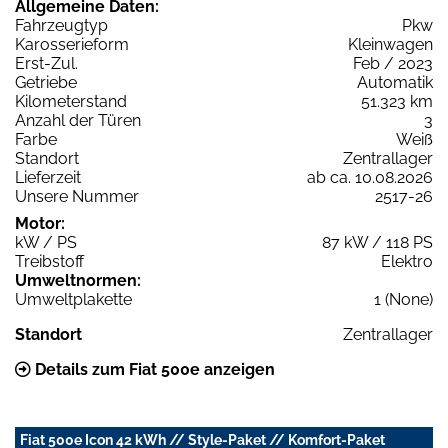
Allgemeine Daten:
Fahrzeugtyp
Pkw
Karosserieform
Kleinwagen
Erst-Zul.
Feb / 2023
Getriebe
Automatik
Kilometerstand
51.323 km
Anzahl der Türen
3
Farbe
Weiß
Standort
Zentrallager
Lieferzeit
ab ca. 10.08.2026
Unsere Nummer
2517-26
Motor:
kW / PS
87 kW / 118 PS
Treibstoff
Elektro
Umweltnormen:
Umweltplakette
1 (None)
Standort
Zentrallager
Details zum Fiat 500e anzeigen
Fiat 500e Icon 42 kWh // Style-Paket // Komfort-Paket