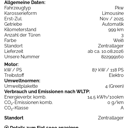
Allgemeine Daten:
Fahrzeugtyp
Pkw
Karosserieform
Limousine
Erst-Zul.
Nov / 2025
Getriebe
Automatik
Kilometerstand
999 km
Anzahl der Türen
3
Farbe
Weiß
Standort
Zentrallager
Lieferzeit
ab ca. 10.08.2026
Unsere Nummer
822999160
Motor:
kW / PS
87 kW / 118 PS
Treibstoff
Elektro
Umweltnormen:
Umweltplakette
4 (Green)
Verbrauch und Emissionen nach WLTP:
Energieverbr. komb.
14,5 kWh/100km
CO
-Emissionen komb.
0 g/km
2
CO
-Klasse
A
2
Standort
Zentrallager
Details zum Fiat 500e anzeigen