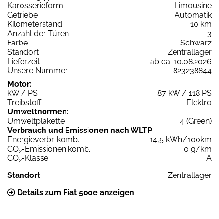
Karosserieform
Limousine
Getriebe
Automatik
Kilometerstand
10 km
Anzahl der Türen
3
Farbe
Schwarz
Standort
Zentrallager
Lieferzeit
ab ca. 10.08.2026
Unsere Nummer
823238844
Motor:
kW / PS
87 kW / 118 PS
Treibstoff
Elektro
Umweltnormen:
Umweltplakette
4 (Green)
Verbrauch und Emissionen nach WLTP:
Energieverbr. komb.
14,5 kWh/100km
CO
-Emissionen komb.
0 g/km
2
CO
-Klasse
A
2
Standort
Zentrallager
Details zum Fiat 500e anzeigen