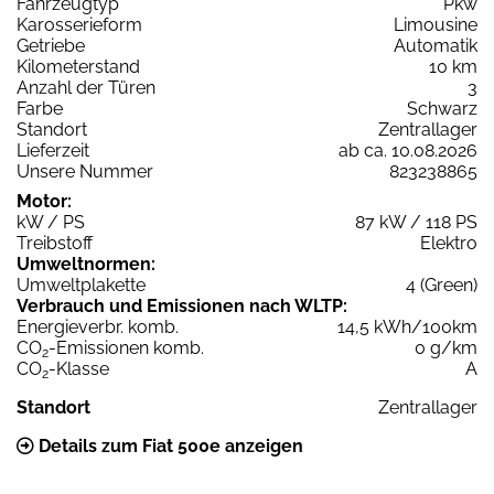
Fahrzeugtyp
Pkw
Karosserieform
Limousine
Getriebe
Automatik
Kilometerstand
10 km
Anzahl der Türen
3
Farbe
Schwarz
Standort
Zentrallager
Lieferzeit
ab ca. 10.08.2026
Unsere Nummer
823238865
Motor:
kW / PS
87 kW / 118 PS
Treibstoff
Elektro
Umweltnormen:
Umweltplakette
4 (Green)
Verbrauch und Emissionen nach WLTP:
Energieverbr. komb.
14,5 kWh/100km
CO
-Emissionen komb.
0 g/km
2
CO
-Klasse
A
2
Standort
Zentrallager
Details zum Fiat 500e anzeigen