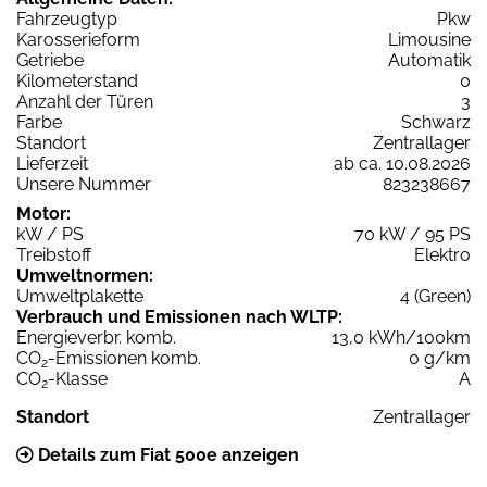
Fahrzeugtyp
Pkw
Karosserieform
Limousine
Getriebe
Automatik
Kilometerstand
0
Anzahl der Türen
3
Farbe
Schwarz
Standort
Zentrallager
Lieferzeit
ab ca. 10.08.2026
Unsere Nummer
823238667
Motor:
kW / PS
70 kW / 95 PS
Treibstoff
Elektro
Umweltnormen:
Umweltplakette
4 (Green)
Verbrauch und Emissionen nach WLTP:
Energieverbr. komb.
13,0 kWh/100km
CO
-Emissionen komb.
0 g/km
2
CO
-Klasse
A
2
Standort
Zentrallager
Details zum Fiat 500e anzeigen