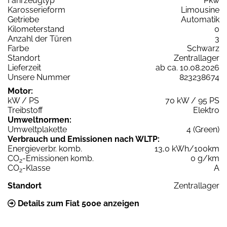
Fahrzeugtyp
Pkw
Karosserieform
Limousine
Getriebe
Automatik
Kilometerstand
0
Anzahl der Türen
3
Farbe
Schwarz
Standort
Zentrallager
Lieferzeit
ab ca. 10.08.2026
Unsere Nummer
823238674
Motor:
kW / PS
70 kW / 95 PS
Treibstoff
Elektro
Umweltnormen:
Umweltplakette
4 (Green)
Verbrauch und Emissionen nach WLTP:
Energieverbr. komb.
13,0 kWh/100km
CO
-Emissionen komb.
0 g/km
2
CO
-Klasse
A
2
Standort
Zentrallager
Details zum Fiat 500e anzeigen