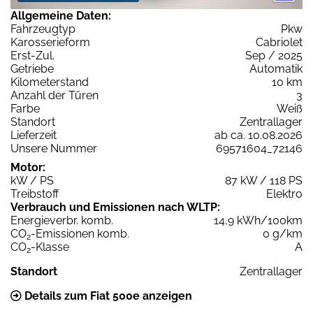
Allgemeine Daten:
Fahrzeugtyp
Pkw
Karosserieform
Cabriolet
Erst-Zul.
Sep / 2025
Getriebe
Automatik
Kilometerstand
10 km
Anzahl der Türen
3
Farbe
Weiß
Standort
Zentrallager
Lieferzeit
ab ca. 10.08.2026
Unsere Nummer
69571604_72146
Motor:
kW / PS
87 kW / 118 PS
Treibstoff
Elektro
Verbrauch und Emissionen nach WLTP:
Energieverbr. komb.
14,9 kWh/100km
CO
-Emissionen komb.
0 g/km
2
CO
-Klasse
A
2
Standort
Zentrallager
Details zum Fiat 500e anzeigen