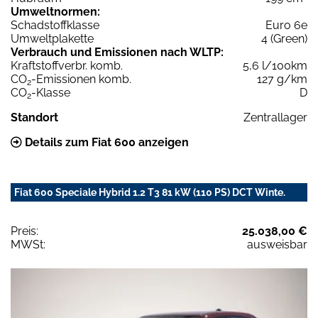
Umweltnormen:
Schadstoffklasse
Euro 6e
Umweltplakette
4 (Green)
Verbrauch und Emissionen nach WLTP:
Kraftstoffverbr. komb.
5,6 l/100km
CO
-Emissionen komb.
127 g/km
2
CO
-Klasse
D
2
Standort
Zentrallager
Details zum Fiat 600 anzeigen
Fiat 600 Speciale Hybrid 1.2 T3 81 kW (110 PS) DCT Winte.
Preis:
25.038,00 €
MWSt:
ausweisbar