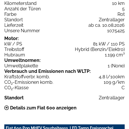
Kilometerstand
10 km
Anzahl der Türen
5
Farbe
Rot
Standort
Zentrallager
Lieferzeit
ab ca. 10.08.2026
Unsere Nummer
1075425
Motor:
kW / PS
81 kW / 110 PS
Treibstoff
Hybrid (Benzin/Elektro)
Hubraum
1.199 cm³
Umweltnormen:
Umweltplakette
1 (None)
Verbrauch und Emissionen nach WLTP:
Kraftstoffverbr. komb.
4,8 l/100km
CO
-Emissionen komb.
109 g/km
2
CO
-Klasse
C
2
Standort
Zentrallager
Details zum Fiat 600 anzeigen
Fiat 600 Pop MHEV Spurhalteass. LED Temp Freisprechei