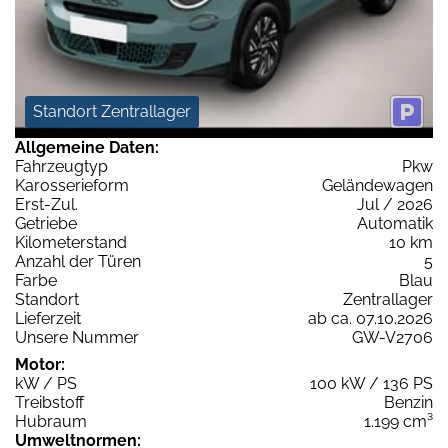
Standort Zentrallager
Allgemeine Daten:
Fahrzeugtyp
Pkw
Karosserieform
Geländewagen
Erst-Zul.
Jul / 2026
Getriebe
Automatik
Kilometerstand
10 km
Anzahl der Türen
5
Farbe
Blau
Standort
Zentrallager
Lieferzeit
ab ca. 07.10.2026
Unsere Nummer
GW-V2706
Motor:
kW / PS
100 kW / 136 PS
Treibstoff
Benzin
Hubraum
1.199 cm³
Umweltnormen: