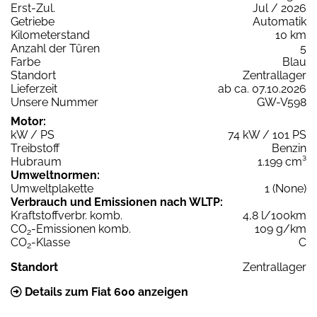
Erst-Zul.
Jul / 2026
Getriebe
Automatik
Kilometerstand
10 km
Anzahl der Türen
5
Farbe
Blau
Standort
Zentrallager
Lieferzeit
ab ca. 07.10.2026
Unsere Nummer
GW-V598
Motor:
kW / PS
74 kW / 101 PS
Treibstoff
Benzin
Hubraum
1.199 cm³
Umweltnormen:
Umweltplakette
1 (None)
Verbrauch und Emissionen nach WLTP:
Kraftstoffverbr. komb.
4,8 l/100km
CO
-Emissionen komb.
109 g/km
2
CO
-Klasse
C
2
Standort
Zentrallager
Details zum Fiat 600 anzeigen