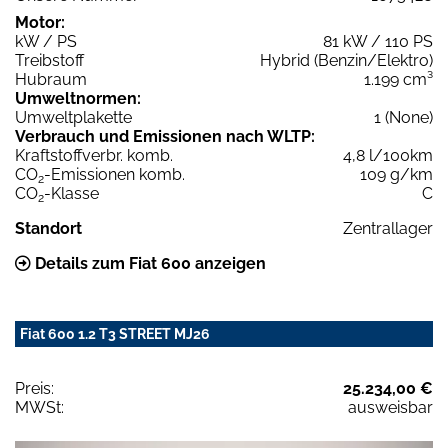
Motor:
kW / PS
81 kW / 110 PS
Treibstoff
Hybrid (Benzin/Elektro)
Hubraum
1.199 cm³
Umweltnormen:
Umweltplakette
1 (None)
Verbrauch und Emissionen nach WLTP:
Kraftstoffverbr. komb.
4,8 l/100km
CO
-Emissionen komb.
109 g/km
2
CO
-Klasse
C
2
Standort
Zentrallager
Details zum Fiat 600 anzeigen
Fiat 600 1.2 T3 STREET MJ26
Preis:
25.234,00 €
MWSt:
ausweisbar