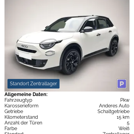
Standort Zentrallager
Allgemeine Daten:
Fahrzeugtyp
Pkw
Karosserieform
Anderes Auto
Getriebe
Schaltgetriebe
Kilometerstand
15 km
Anzahl der Türen
5
Farbe
Weiß