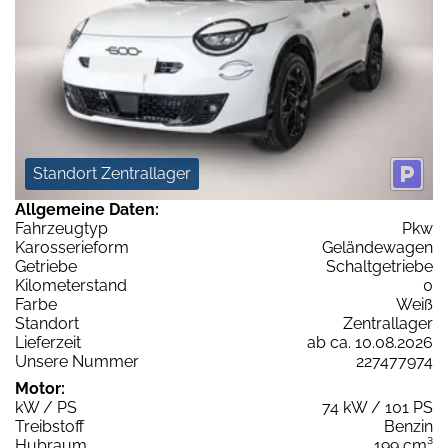
Standort Zentrallager
Allgemeine Daten:
Fahrzeugtyp
Pkw
Karosserieform
Geländewagen
Getriebe
Schaltgetriebe
Kilometerstand
0
Farbe
Weiß
Standort
Zentrallager
Lieferzeit
ab ca. 10.08.2026
Unsere Nummer
227477974
Motor:
kW / PS
74 kW / 101 PS
Treibstoff
Benzin
Hubraum
199 cm³