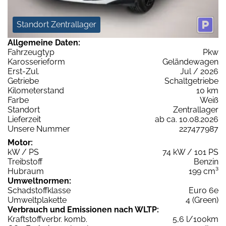
Standort Zentrallager
Allgemeine Daten:
Fahrzeugtyp
Pkw
Karosserieform
Geländewagen
Erst-Zul.
Jul / 2026
Getriebe
Schaltgetriebe
Kilometerstand
10 km
Farbe
Weiß
Standort
Zentrallager
Lieferzeit
ab ca. 10.08.2026
Unsere Nummer
227477987
Motor:
kW / PS
74 kW / 101 PS
Treibstoff
Benzin
Hubraum
199 cm³
Umweltnormen:
Schadstoffklasse
Euro 6e
Umweltplakette
4 (Green)
Verbrauch und Emissionen nach WLTP:
Kraftstoffverbr. komb.
5,6 l/100km