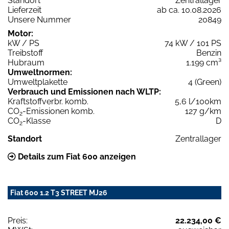
Standort
Zentrallager
Lieferzeit
ab ca. 10.08.2026
Unsere Nummer
20849
Motor:
kW / PS
74 kW / 101 PS
Treibstoff
Benzin
Hubraum
1.199 cm³
Umweltnormen:
Umweltplakette
4 (Green)
Verbrauch und Emissionen nach WLTP:
Kraftstoffverbr. komb.
5,6 l/100km
CO
-Emissionen komb.
127 g/km
2
CO
-Klasse
D
2
Standort
Zentrallager
Details zum Fiat 600 anzeigen
Fiat 600 1.2 T3 STREET MJ26
Preis:
22.234,00 €