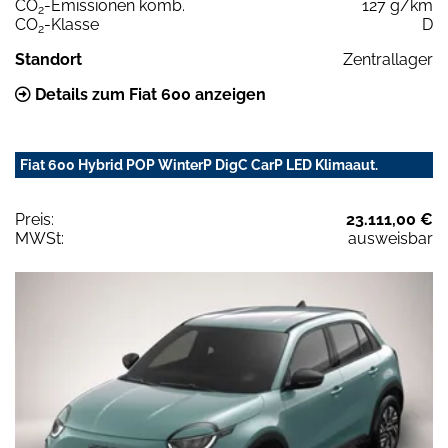
CO
-Emissionen komb.
127 g/km
2
CO
-Klasse
D
2
Standort
Zentrallager
Details zum Fiat 600 anzeigen
Fiat 600 Hybrid POP WinterP DigC CarP LED Klimaaut.
Preis:
23.111,00 €
MWSt:
ausweisbar