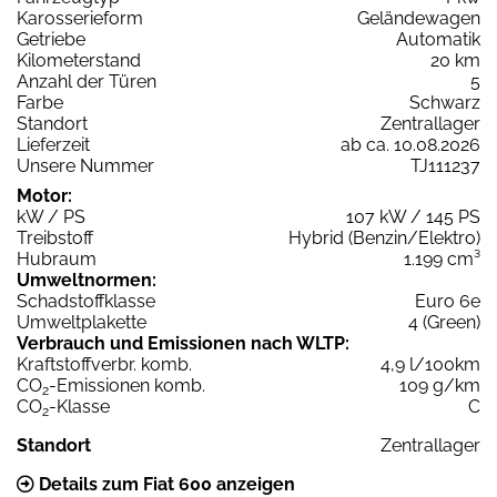
Karosserieform
Geländewagen
Getriebe
Automatik
Kilometerstand
20 km
Anzahl der Türen
5
Farbe
Schwarz
Standort
Zentrallager
Lieferzeit
ab ca. 10.08.2026
Unsere Nummer
TJ111237
Motor:
kW / PS
107 kW / 145 PS
Treibstoff
Hybrid (Benzin/Elektro)
Hubraum
1.199 cm³
Umweltnormen:
Schadstoffklasse
Euro 6e
Umweltplakette
4 (Green)
Verbrauch und Emissionen nach WLTP:
Kraftstoffverbr. komb.
4,9 l/100km
CO
-Emissionen komb.
109 g/km
2
CO
-Klasse
C
2
Standort
Zentrallager
Details zum Fiat 600 anzeigen