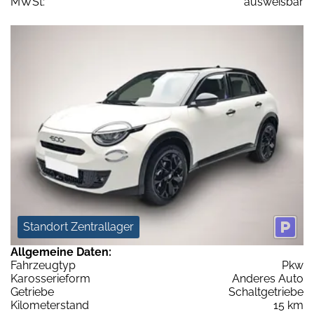
MWSt:
ausweisbar
Standort Zentrallager
Allgemeine Daten:
Fahrzeugtyp
Pkw
Karosserieform
Anderes Auto
Getriebe
Schaltgetriebe
Kilometerstand
15 km