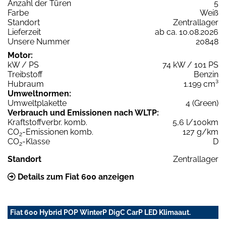
Anzahl der Türen
5
Farbe
Weiß
Standort
Zentrallager
Lieferzeit
ab ca. 10.08.2026
Unsere Nummer
20848
Motor:
kW / PS
74 kW / 101 PS
Treibstoff
Benzin
Hubraum
1.199 cm³
Umweltnormen:
Umweltplakette
4 (Green)
Verbrauch und Emissionen nach WLTP:
Kraftstoffverbr. komb.
5,6 l/100km
CO
-Emissionen komb.
127 g/km
2
CO
-Klasse
D
2
Standort
Zentrallager
Details zum Fiat 600 anzeigen
Fiat 600 Hybrid POP WinterP DigC CarP LED Klimaaut.