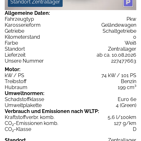
Standort Zentrallager
Allgemeine Daten:
Fahrzeugtyp
Pkw
Karosserieform
Geländewagen
Getriebe
Schaltgetriebe
Kilometerstand
0
Farbe
Weiß
Standort
Zentrallager
Lieferzeit
ab ca. 10.08.2026
Unsere Nummer
227477663
Motor:
kW / PS
74 kW / 101 PS
Treibstoff
Benzin
Hubraum
199 cm³
Umweltnormen:
Schadstoffklasse
Euro 6e
Umweltplakette
4 (Green)
Verbrauch und Emissionen nach WLTP:
Kraftstoffverbr. komb.
5,6 l/100km
CO
-Emissionen komb.
127 g/km
2
CO
-Klasse
D
2
Standort
Zentrallager