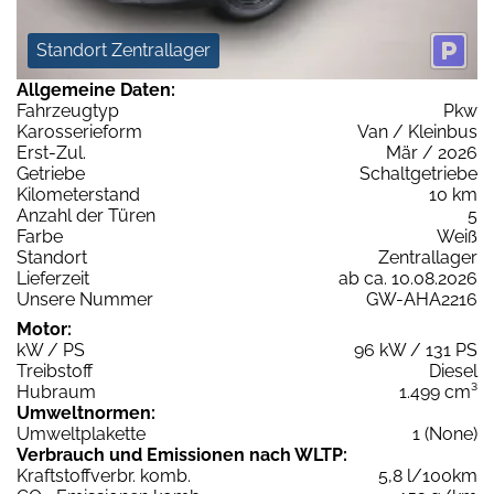
Standort Zentrallager
Allgemeine Daten:
Fahrzeugtyp
Pkw
Karosserieform
Van / Kleinbus
Erst-Zul.
Mär / 2026
Getriebe
Schaltgetriebe
Kilometerstand
10 km
Anzahl der Türen
5
Farbe
Weiß
Standort
Zentrallager
Lieferzeit
ab ca. 10.08.2026
Unsere Nummer
GW-AHA2216
Motor:
kW / PS
96 kW / 131 PS
Treibstoff
Diesel
Hubraum
1.499 cm³
Umweltnormen:
Umweltplakette
1 (None)
Verbrauch und Emissionen nach WLTP:
Kraftstoffverbr. komb.
5,8 l/100km