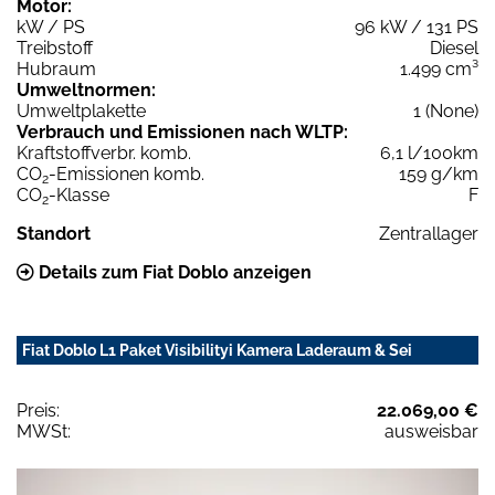
Motor:
kW / PS
96 kW / 131 PS
Treibstoff
Diesel
Hubraum
1.499 cm³
Umweltnormen:
Umweltplakette
1 (None)
Verbrauch und Emissionen nach WLTP:
Kraftstoffverbr. komb.
6,1 l/100km
CO
-Emissionen komb.
159 g/km
2
CO
-Klasse
F
2
Standort
Zentrallager
Details zum Fiat Doblo anzeigen
Fiat Doblo L1 Paket Visibilityi Kamera Laderaum & Sei
Preis:
22.069,00 €
MWSt:
ausweisbar