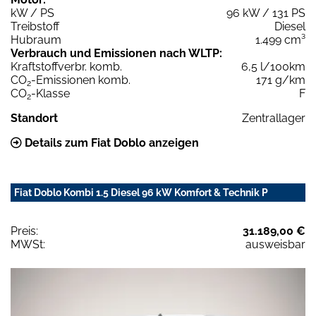
kW / PS
96 kW / 131 PS
Treibstoff
Diesel
Hubraum
1.499 cm³
Verbrauch und Emissionen nach WLTP:
Kraftstoffverbr. komb.
6,5 l/100km
CO
-Emissionen komb.
171 g/km
2
CO
-Klasse
F
2
Standort
Zentrallager
Details zum Fiat Doblo anzeigen
Fiat Doblo Kombi 1.5 Diesel 96 kW Komfort & Technik P
Preis:
31.189,00 €
MWSt:
ausweisbar