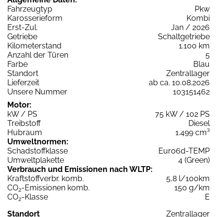
Fahrzeugtyp
Pkw
Karosserieform
Kombi
Erst-Zul.
Jan / 2026
Getriebe
Schaltgetriebe
Kilometerstand
1.100 km
Anzahl der Türen
5
Farbe
Blau
Standort
Zentrallager
Lieferzeit
ab ca. 10.08.2026
Unsere Nummer
103151462
Motor:
kW / PS
75 kW / 102 PS
Treibstoff
Diesel
Hubraum
1.499 cm³
Umweltnormen:
Schadstoffklasse
Euro6d-TEMP
Umweltplakette
4 (Green)
Verbrauch und Emissionen nach WLTP:
Kraftstoffverbr. komb.
5,8 l/100km
CO
-Emissionen komb.
150 g/km
2
CO
-Klasse
E
2
Standort
Zentrallager