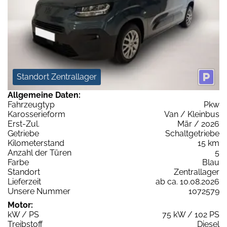
Standort Zentrallager
Allgemeine Daten:
Fahrzeugtyp
Pkw
Karosserieform
Van / Kleinbus
Erst-Zul.
Mär / 2026
Getriebe
Schaltgetriebe
Kilometerstand
15 km
Anzahl der Türen
5
Farbe
Blau
Standort
Zentrallager
Lieferzeit
ab ca. 10.08.2026
Unsere Nummer
1072579
Motor:
kW / PS
75 kW / 102 PS
Treibstoff
Diesel