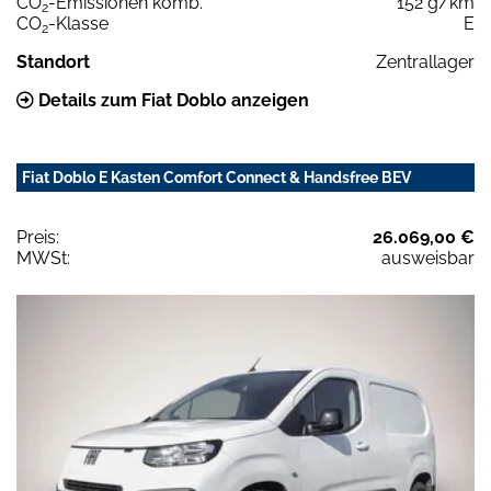
CO
-Emissionen komb.
152 g/km
2
CO
-Klasse
E
2
Standort
Zentrallager
Details zum Fiat Doblo anzeigen
Fiat Doblo E Kasten Comfort Connect & Handsfree BEV
Preis:
26.069,00 €
MWSt:
ausweisbar