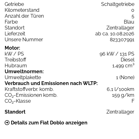
Getriebe
Schaltgetriebe
Kilometerstand
0
Anzahl der Türen
5
Farbe
Blau
Standort
Zentrallager
Lieferzeit
ab ca. 10.08.2026
Unsere Nummer
823307991
Motor:
kW / PS
96 kW / 131 PS
Treibstoff
Diesel
Hubraum
1.499 cm³
Umweltnormen:
Umweltplakette
1 (None)
Verbrauch und Emissionen nach WLTP:
Kraftstoffverbr. komb.
6,1 l/100km
CO
-Emissionen komb.
159 g/km
2
CO
-Klasse
F
2
Standort
Zentrallager
Details zum Fiat Doblo anzeigen