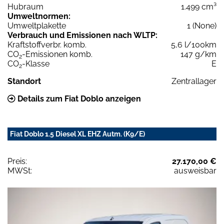
Hubraum
1.499 cm³
Umweltnormen:
Umweltplakette
1 (None)
Verbrauch und Emissionen nach WLTP:
Kraftstoffverbr. komb.
5,6 l/100km
CO
-Emissionen komb.
147 g/km
2
CO
-Klasse
E
2
Standort
Zentrallager
Details zum Fiat Doblo anzeigen
Fiat Doblo 1.5 Diesel XL EHZ Autm. (K9/E)
Preis:
27.170,00 €
MWSt:
ausweisbar