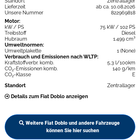
Standort
Zentrallager
Lieferzeit
ab ca. 10.08.2026
Unsere Nummer
822969818
Motor:
kW / PS
75 kW / 102 PS
Treibstoff
Diesel
Hubraum
1.499 cm³
Umweltnormen:
Umweltplakette
1 (None)
Verbrauch und Emissionen nach WLTP:
Kraftstoffverbr. komb.
5,3 l/100km
CO
-Emissionen komb.
140 g/km
2
CO
-Klasse
E
2
Standort
Zentrallager
Details zum Fiat Doblo anzeigen
Weitere Fiat Doblo und andere Fahrzeuge
können Sie hier suchen