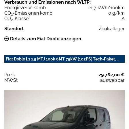
Verbrauch und Emissionen nach WLTP:
Energieverbr. komb.
21,7 kWh/100km
CO
-Emissionen komb.
0 g/km
2
CO
-Klasse
A
2
Standort
Zentrallager
Details zum Fiat Doblo anzeigen
Fiat Doblo L1 1.5 MTJ 100k 6MT 75kW (102PS) Tech-Paket, ...
Preis:
29.762,00 €
MWSt:
ausweisbar