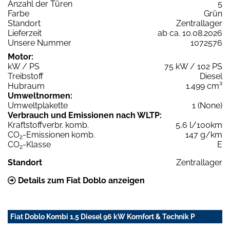
Anzahl der Türen
5
Farbe
Grün
Standort
Zentrallager
Lieferzeit
ab ca. 10.08.2026
Unsere Nummer
1072576
Motor:
kW / PS
75 kW / 102 PS
Treibstoff
Diesel
Hubraum
1.499 cm³
Umweltnormen:
Umweltplakette
1 (None)
Verbrauch und Emissionen nach WLTP:
Kraftstoffverbr. komb.
5,6 l/100km
CO
-Emissionen komb.
147 g/km
2
CO
-Klasse
E
2
Standort
Zentrallager
Details zum Fiat Doblo anzeigen
Fiat Doblo Kombi 1.5 Diesel 96 kW Komfort & Technik P