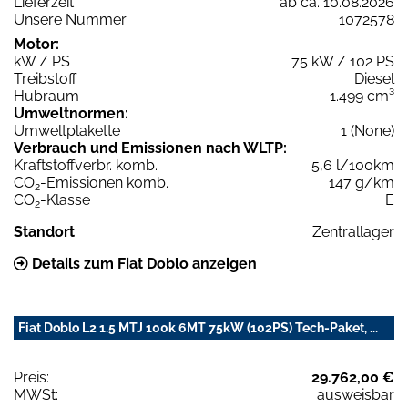
Lieferzeit
ab ca. 10.08.2026
Unsere Nummer
1072578
Motor:
kW / PS
75 kW / 102 PS
Treibstoff
Diesel
Hubraum
1.499 cm³
Umweltnormen:
Umweltplakette
1 (None)
Verbrauch und Emissionen nach WLTP:
Kraftstoffverbr. komb.
5,6 l/100km
CO
-Emissionen komb.
147 g/km
2
CO
-Klasse
E
2
Standort
Zentrallager
Details zum Fiat Doblo anzeigen
Fiat Doblo L2 1.5 MTJ 100k 6MT 75kW (102PS) Tech-Paket, ...
Preis:
29.762,00 €
MWSt:
ausweisbar