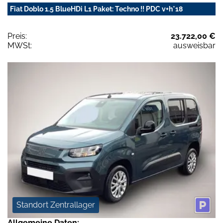
Fiat Doblo 1.5 BlueHDi L1 Paket: Techno !! PDC v+h*18
Preis:
23.722,00 €
MWSt:
ausweisbar
Standort Zentrallager
Allgemeine Daten: