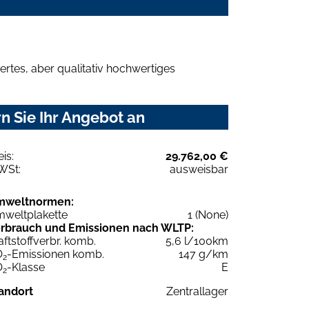
rtes, aber qualitativ hochwertiges
n Sie Ihr Angebot an
eis:
29.762,00 €
WSt:
ausweisbar
mweltnormen:
weltplakette
1 (None)
rbrauch und Emissionen nach WLTP:
aftstoffverbr. komb.
5,6 l/100km
O
-Emissionen komb.
147 g/km
2
O
-Klasse
E
2
andort
Zentrallager