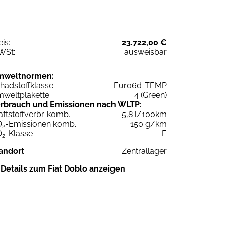
eis:
23.722,00 €
WSt:
ausweisbar
mweltnormen:
hadstoffklasse
Euro6d-TEMP
weltplakette
4 (Green)
rbrauch und Emissionen nach WLTP:
aftstoffverbr. komb.
5,8 l/100km
O
-Emissionen komb.
150 g/km
2
O
-Klasse
E
2
andort
Zentrallager
Details zum Fiat Doblo anzeigen