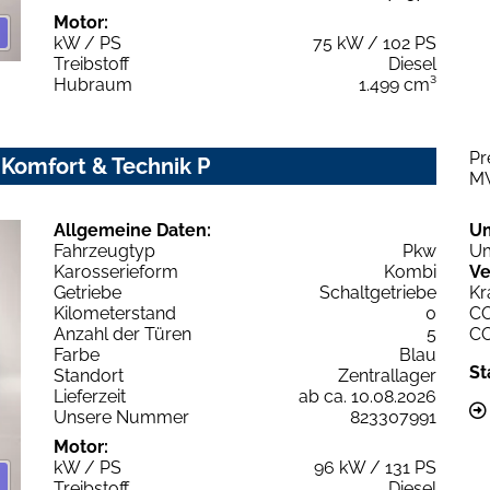
Motor:
kW / PS
75 kW / 102 PS
Treibstoff
Diesel
Hubraum
1.499 cm³
Pr
 Komfort & Technik P
M
Allgemeine Daten:
U
Fahrzeugtyp
Pkw
Um
Karosserieform
Kombi
Ve
Getriebe
Schaltgetriebe
Kr
Kilometerstand
0
C
Anzahl der Türen
5
C
Farbe
Blau
St
Standort
Zentrallager
Lieferzeit
ab ca. 10.08.2026
Unsere Nummer
823307991
Motor:
kW / PS
96 kW / 131 PS
Treibstoff
Diesel