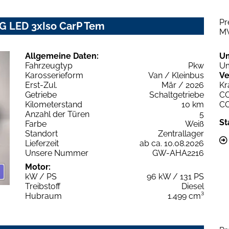
Pr
vG LED 3xIso CarP Tem
M
Allgemeine Daten:
U
Fahrzeugtyp
Pkw
Um
Karosserieform
Van / Kleinbus
Ve
Erst-Zul.
Mär / 2026
Kr
Getriebe
Schaltgetriebe
C
Kilometerstand
10 km
C
Anzahl der Türen
5
St
Farbe
Weiß
Standort
Zentrallager
Lieferzeit
ab ca. 10.08.2026
Unsere Nummer
GW-AHA2216
Motor:
kW / PS
96 kW / 131 PS
Treibstoff
Diesel
Hubraum
1.499 cm³