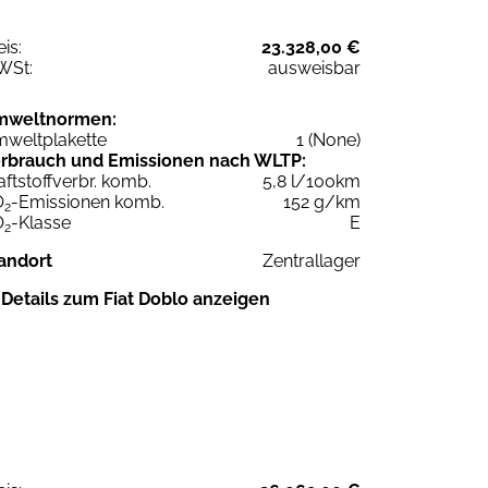
eis:
23.328,00 €
WSt:
ausweisbar
mweltnormen:
weltplakette
1 (None)
rbrauch und Emissionen nach WLTP:
aftstoffverbr. komb.
5,8 l/100km
O
-Emissionen komb.
152 g/km
2
O
-Klasse
E
2
andort
Zentrallager
Details zum Fiat Doblo anzeigen