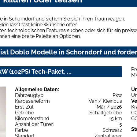
e in Schorndorf und sichern Sie sich Ihren Traumwagen.
len lässt fast keine Wünsche offen.
en technologischen Features suchen oder sich für ein preiswe
hnen eine breite Palette an Optionen.
at Doblo Modelle in Schorndorf und forder
Pr
W (102PS) Tech-Paket, ...
M
Allgemeine Daten:
U
Fahrzeugtyp
Pkw
Um
Karosserieform
Van / Kleinbus
Ve
Erst-Zul.
Mär / 2026
Kr
Getriebe
Schaltgetriebe
C
Kilometerstand
15 km
C
Anzahl der Türen
5
St
Farbe
Schwarz
Standort
Zentrallager