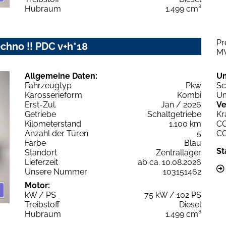
Hubraum
1.499 cm³
Pr
echno !! PDC v+h*18
M
Allgemeine Daten:
U
Fahrzeugtyp
Pkw
Sc
Karosserieform
Kombi
Um
Erst-Zul.
Jan / 2026
Ve
Getriebe
Schaltgetriebe
Kr
Kilometerstand
1.100 km
C
Anzahl der Türen
5
C
Farbe
Blau
St
Standort
Zentrallager
Lieferzeit
ab ca. 10.08.2026
Unsere Nummer
103151462
Motor:
kW / PS
75 kW / 102 PS
Treibstoff
Diesel
Hubraum
1.499 cm³