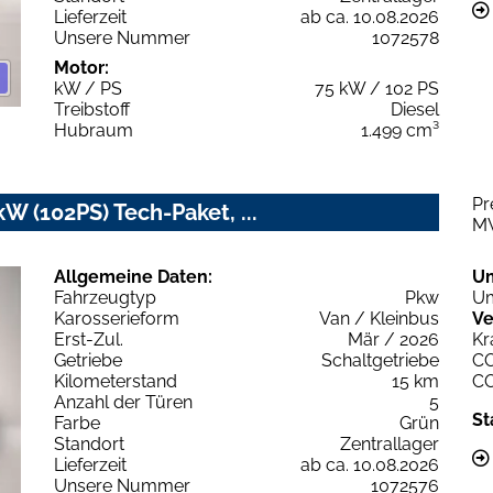
Lieferzeit
ab ca. 10.08.2026
Unsere Nummer
1072578
Motor:
kW / PS
75 kW / 102 PS
Treibstoff
Diesel
Hubraum
1.499 cm³
Pr
W (102PS) Tech-Paket, ...
M
Allgemeine Daten:
U
Fahrzeugtyp
Pkw
Um
Karosserieform
Van / Kleinbus
Ve
Erst-Zul.
Mär / 2026
Kr
Getriebe
Schaltgetriebe
C
Kilometerstand
15 km
C
Anzahl der Türen
5
St
Farbe
Grün
Standort
Zentrallager
Lieferzeit
ab ca. 10.08.2026
Unsere Nummer
1072576