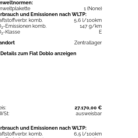
mweltnormen:
weltplakette
1 (None)
rbrauch und Emissionen nach WLTP:
aftstoffverbr. komb.
5,6 l/100km
O
-Emissionen komb.
147 g/km
2
O
-Klasse
E
2
andort
Zentrallager
Details zum Fiat Doblo anzeigen
eis:
27.170,00 €
WSt:
ausweisbar
rbrauch und Emissionen nach WLTP:
aftstoffverbr. komb.
6,5 l/100km