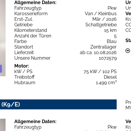
Allgemeine Daten:
U
Fahrzeugtyp
Pkw
Um
Karosserieform
Van / Kleinbus
Ve
Erst-Zul.
Mär / 2026
Kr
Getriebe
Schaltgetriebe
C
Kilometerstand
15 km
C
Anzahl der Türen
5
St
Farbe
Blau
Standort
Zentrallager
Lieferzeit
ab ca. 10.08.2026
Unsere Nummer
1072579
Motor:
kW / PS
75 kW / 102 PS
Treibstoff
Diesel
Hubraum
1.499 cm³
Pr
. (K9/E)
M
Allgemeine Daten:
Ve
Fahrzeugtyp
Pkw
Kr