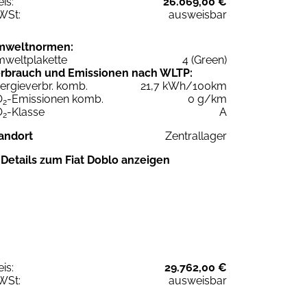
eis:
26.069,00 €
WSt:
ausweisbar
mweltnormen:
weltplakette
4 (Green)
rbrauch und Emissionen nach WLTP:
ergieverbr. komb.
21,7 kWh/100km
O
-Emissionen komb.
0 g/km
2
O
-Klasse
A
2
andort
Zentrallager
Details zum Fiat Doblo anzeigen
eis:
29.762,00 €
WSt:
ausweisbar