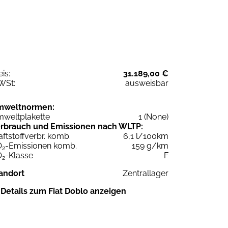
eis:
31.189,00 €
WSt:
ausweisbar
mweltnormen:
weltplakette
1 (None)
rbrauch und Emissionen nach WLTP:
aftstoffverbr. komb.
6,1 l/100km
O
-Emissionen komb.
159 g/km
2
O
-Klasse
F
2
andort
Zentrallager
Details zum Fiat Doblo anzeigen