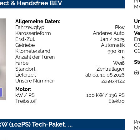
Pr
nect & Handsfree BEV
M
Allgemeine Daten:
U
Fahrzeugtyp
Pkw
Um
Karosserieform
Anderes Auto
Ve
Erst-Zul.
Jan / 2025
En
Getriebe
Automatik
C
Kilometerstand
990 km
C
Anzahl der Türen
5
St
Farbe
Weiß
Standort
Zentrallager
Lieferzeit
ab ca. 10.08.2026
Unsere Nummer
225934122
Motor:
kW / PS
100 kW / 136 PS
Treibstoff
Elektro
Pr
W (102PS) Tech-Paket, ...
M