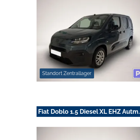
Standort Zentrallager
Fiat Doblo 1.5 Diesel XL EHZ Autm