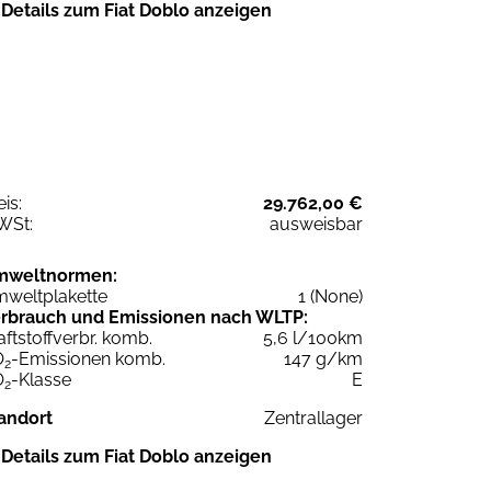
Details zum Fiat Doblo anzeigen
eis:
29.762,00 €
WSt:
ausweisbar
mweltnormen:
weltplakette
1 (None)
rbrauch und Emissionen nach WLTP:
aftstoffverbr. komb.
5,6 l/100km
O
-Emissionen komb.
147 g/km
2
O
-Klasse
E
2
andort
Zentrallager
Details zum Fiat Doblo anzeigen