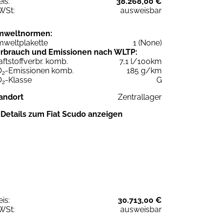
eis:
38.268,00 €
WSt:
ausweisbar
mweltnormen:
weltplakette
1 (None)
rbrauch und Emissionen nach WLTP:
aftstoffverbr. komb.
7,1 l/100km
O
-Emissionen komb.
185 g/km
2
O
-Klasse
G
2
andort
Zentrallager
Details zum Fiat Scudo anzeigen
eis:
30.713,00 €
WSt:
ausweisbar