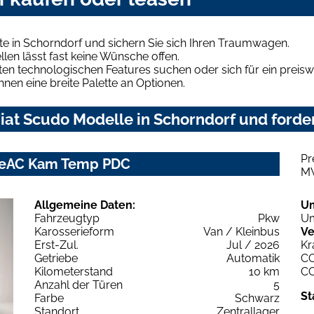
e in Schorndorf und sichern Sie sich Ihren Traumwagen.
len lässt fast keine Wünsche offen.
en technologischen Features suchen oder sich für ein preiswe
hnen eine breite Palette an Optionen.
at Scudo Modelle in Schorndorf und forder
Pr
oneAC Kam Temp PDC
M
Allgemeine Daten:
U
Fahrzeugtyp
Pkw
Um
Karosserieform
Van / Kleinbus
Ve
Erst-Zul.
Jul / 2026
Kr
Getriebe
Automatik
C
Kilometerstand
10 km
C
Anzahl der Türen
5
St
Farbe
Schwarz
Standort
Zentrallager