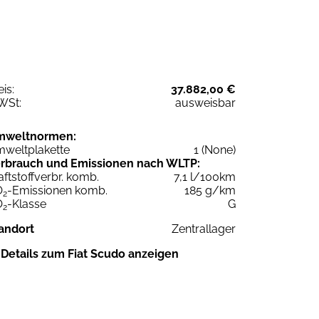
eis:
37.882,00 €
WSt:
ausweisbar
mweltnormen:
weltplakette
1 (None)
rbrauch und Emissionen nach WLTP:
aftstoffverbr. komb.
7,1 l/100km
O
-Emissionen komb.
185 g/km
2
O
-Klasse
G
2
andort
Zentrallager
Details zum Fiat Scudo anzeigen