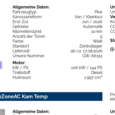
Allgemeine Daten:
U
Fahrzeugtyp
Pkw
Um
Karosserieform
Van / Kleinbus
Ve
Erst-Zul.
Jun / 2026
Kr
Getriebe
Automatik
C
Kilometerstand
10 km
C
Anzahl der Türen
5
St
Farbe
Weiß
Standort
Zentrallager
Lieferzeit
ab ca. 17.08.2026
Unsere Nummer
GW-A6151
Motor:
kW / PS
106 kW / 144 PS
Treibstoff
Diesel
Hubraum
1.997 cm³
Pr
i 2ZoneAC Kam Temp
M
Allgemeine Daten:
U