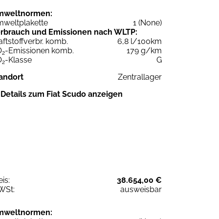
mweltnormen:
weltplakette
1 (None)
rbrauch und Emissionen nach WLTP:
aftstoffverbr. komb.
6,8 l/100km
O
-Emissionen komb.
179 g/km
2
O
-Klasse
G
2
andort
Zentrallager
Details zum Fiat Scudo anzeigen
eis:
38.654,00 €
WSt:
ausweisbar
mweltnormen: