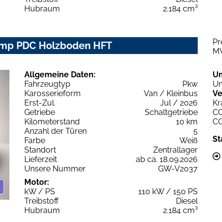
Hubraum
2.184 cm³
Pr
Temp PDC Holzboden HFT
M
Allgemeine Daten:
U
Fahrzeugtyp
Pkw
Um
Karosserieform
Van / Kleinbus
Ve
Erst-Zul.
Jul / 2026
Kr
Getriebe
Schaltgetriebe
C
Kilometerstand
10 km
C
Anzahl der Türen
5
St
Farbe
Weiß
Standort
Zentrallager
Lieferzeit
ab ca. 18.09.2026
Unsere Nummer
GW-V2037
Motor:
kW / PS
110 kW / 150 PS
Treibstoff
Diesel
Hubraum
2.184 cm³