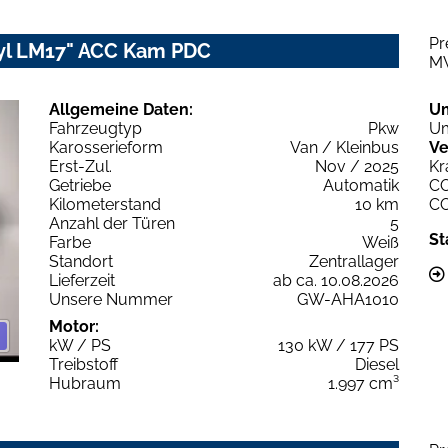
Pr
eyl LM17" ACC Kam PDC
M
Allgemeine Daten:
U
Fahrzeugtyp
Pkw
Um
Karosserieform
Van / Kleinbus
Ve
Erst-Zul.
Nov / 2025
Kr
Getriebe
Automatik
C
Kilometerstand
10 km
C
Anzahl der Türen
5
St
Farbe
Weiß
Standort
Zentrallager
Lieferzeit
ab ca. 10.08.2026
Unsere Nummer
GW-AHA1010
Motor:
kW / PS
130 kW / 177 PS
Treibstoff
Diesel
Hubraum
1.997 cm³