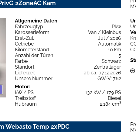
Pr
 PrivG 2ZoneAC Kam
M
Allgemeine Daten:
U
Fahrzeugtyp
Pkw
Um
Karosserieform
Van / Kleinbus
Ve
Erst-Zul.
Jul / 2026
Kr
Getriebe
Automatik
C
Kilometerstand
10 km
C
Anzahl der Türen
5
St
Farbe
Schwarz
Standort
Zentrallager
Lieferzeit
ab ca. 07.12.2026
Unsere Nummer
GW-V1762
Motor:
kW / PS
132 kW / 179 PS
Treibstoff
Diesel
Hubraum
2.184 cm³
Pr
Kam Webasto Temp 2xPDC
M