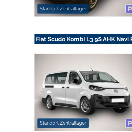
Standort Zentrallager
Fiat Scudo Kombi L3 9S AHK Navi
Standort Zentrallager