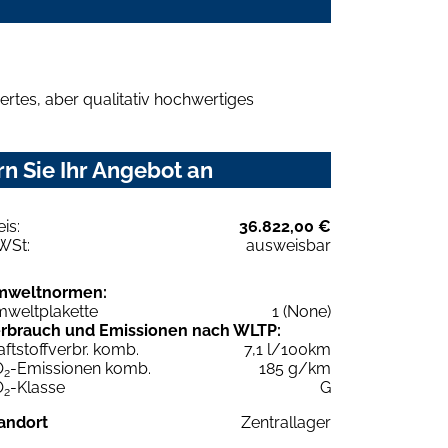
rtes, aber qualitativ hochwertiges
n Sie Ihr Angebot an
eis:
36.822,00 €
WSt:
ausweisbar
mweltnormen:
weltplakette
1 (None)
rbrauch und Emissionen nach WLTP:
aftstoffverbr. komb.
7,1 l/100km
O
-Emissionen komb.
185 g/km
2
O
-Klasse
G
2
andort
Zentrallager