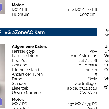
Motor:
kW / PS
130 kW / 177 PS
Hubraum
1.997 cm³
Pr
 PrivG 2ZoneAC Kam
M
Allgemeine Daten:
U
Fahrzeugtyp
Pkw
Um
Karosserieform
Van / Kleinbus
Ve
Erst-Zul.
Jul / 2026
Kr
Getriebe
Automatik
C
Kilometerstand
10 km
C
Anzahl der Türen
5
St
Farbe
Weiß
Standort
Zentrallager
Lieferzeit
ab ca. 07.12.2026
Unsere Nummer
GW-V720
Motor:
kW / PS
132 kW / 179 PS
Treibstoff
Diesel