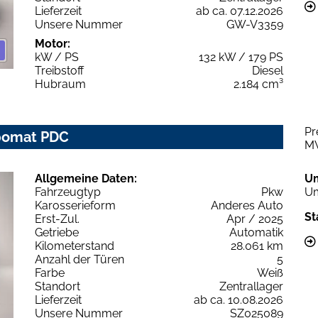
Lieferzeit
ab ca. 07.12.2026
Unsere Nummer
GW-V3359
Motor:
kW / PS
132 kW / 179 PS
Treibstoff
Diesel
Hubraum
2.184 cm³
Pr
mpomat PDC
M
Allgemeine Daten:
U
Fahrzeugtyp
Pkw
Um
Karosserieform
Anderes Auto
St
Erst-Zul.
Apr / 2025
Getriebe
Automatik
Kilometerstand
28.061 km
Anzahl der Türen
5
Farbe
Weiß
Standort
Zentrallager
Lieferzeit
ab ca. 10.08.2026
Unsere Nummer
SZ025089