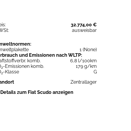
eis:
32.774,00 €
WSt:
ausweisbar
mweltnormen:
weltplakette
1 (None)
rbrauch und Emissionen nach WLTP:
aftstoffverbr. komb.
6,8 l/100km
O
-Emissionen komb.
179 g/km
2
O
-Klasse
G
2
andort
Zentrallager
Details zum Fiat Scudo anzeigen