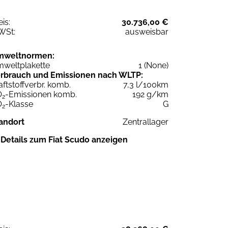
eis:
30.736,00 €
WSt:
ausweisbar
mweltnormen:
weltplakette
1 (None)
rbrauch und Emissionen nach WLTP:
aftstoffverbr. komb.
7,3 l/100km
O
-Emissionen komb.
192 g/km
2
O
-Klasse
G
2
andort
Zentrallager
Details zum Fiat Scudo anzeigen