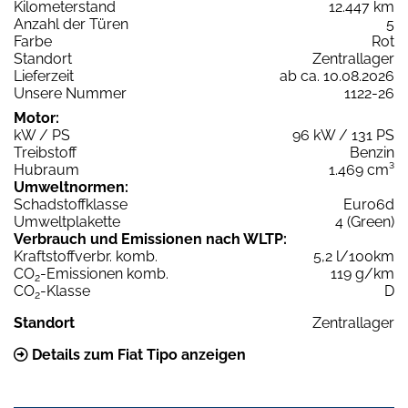
Kilometerstand
12.447 km
Anzahl der Türen
5
Farbe
Rot
Standort
Zentrallager
Lieferzeit
ab ca. 10.08.2026
Unsere Nummer
1122-26
Motor:
kW / PS
96 kW / 131 PS
Treibstoff
Benzin
Hubraum
1.469 cm³
Umweltnormen:
Schadstoffklasse
Euro6d
Umweltplakette
4 (Green)
Verbrauch und Emissionen nach WLTP:
Kraftstoffverbr. komb.
5,2 l/100km
CO
-Emissionen komb.
119 g/km
2
CO
-Klasse
D
2
Standort
Zentrallager
Details zum Fiat Tipo anzeigen