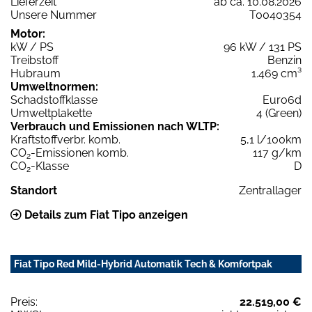
Lieferzeit
ab ca. 10.08.2026
Unsere Nummer
T0040354
Motor:
kW / PS
96 kW / 131 PS
Treibstoff
Benzin
Hubraum
1.469 cm³
Umweltnormen:
Schadstoffklasse
Euro6d
Umweltplakette
4 (Green)
Verbrauch und Emissionen nach WLTP:
Kraftstoffverbr. komb.
5,1 l/100km
CO
-Emissionen komb.
117 g/km
2
CO
-Klasse
D
2
Standort
Zentrallager
Details zum Fiat Tipo anzeigen
Fiat Tipo Red Mild-Hybrid Automatik Tech & Komfortpak
Preis:
22.519,00 €