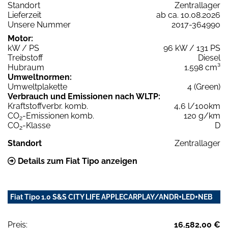
Standort
Zentrallager
Lieferzeit
ab ca. 10.08.2026
Unsere Nummer
2017-364990
Motor:
kW / PS
96 kW / 131 PS
Treibstoff
Diesel
Hubraum
1.598 cm³
Umweltnormen:
Umweltplakette
4 (Green)
Verbrauch und Emissionen nach WLTP:
Kraftstoffverbr. komb.
4,6 l/100km
CO
-Emissionen komb.
120 g/km
2
CO
-Klasse
D
2
Standort
Zentrallager
Details zum Fiat Tipo anzeigen
Fiat Tipo 1.0 S&S CITY LIFE APPLECARPLAY/ANDR+LED+NEB
Preis:
16.582,00 €