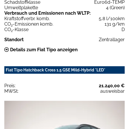
Schadstoffklasse
Euro6d-TEMP
Umweltplakette
4 (Green)
Verbrauch und Emissionen nach WLTP:
Kraftstoffverbr. komb.
5,8 l/100km
CO
-Emissionen komb.
131 g/km
2
CO
-Klasse
D
2
Standort
Zentrallager
Details zum Fiat Tipo anzeigen
Fiat Tipo Hatchback Cross 1.5 GSE Mild-Hybrid *LED*
Preis:
21.240,00 €
MWSt:
ausweisbar