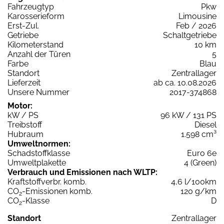
Fahrzeugtyp
Pkw
Karosserieform
Limousine
Erst-Zul.
Feb / 2026
Getriebe
Schaltgetriebe
Kilometerstand
10 km
Anzahl der Türen
5
Farbe
Blau
Standort
Zentrallager
Lieferzeit
ab ca. 10.08.2026
Unsere Nummer
2017-374868
Motor:
kW / PS
96 kW / 131 PS
Treibstoff
Diesel
Hubraum
1.598 cm³
Umweltnormen:
Schadstoffklasse
Euro 6e
Umweltplakette
4 (Green)
Verbrauch und Emissionen nach WLTP:
Kraftstoffverbr. komb.
4,6 l/100km
CO
-Emissionen komb.
120 g/km
2
CO
-Klasse
D
2
Standort
Zentrallager