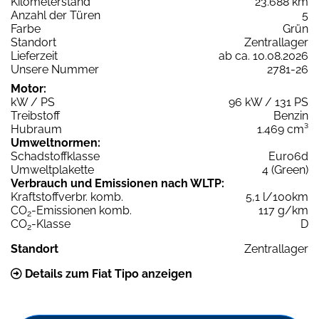
Kilometerstand
23.688 km
Anzahl der Türen
5
Farbe
Grün
Standort
Zentrallager
Lieferzeit
ab ca. 10.08.2026
Unsere Nummer
2781-26
Motor:
kW / PS
96 kW / 131 PS
Treibstoff
Benzin
Hubraum
1.469 cm³
Umweltnormen:
Schadstoffklasse
Euro6d
Umweltplakette
4 (Green)
Verbrauch und Emissionen nach WLTP:
Kraftstoffverbr. komb.
5,1 l/100km
CO
-Emissionen komb.
117 g/km
2
CO
-Klasse
D
2
Standort
Zentrallager
Details zum Fiat Tipo anzeigen