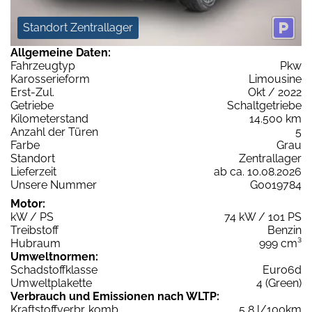
Standort Zentrallager
Allgemeine Daten:
Fahrzeugtyp
Pkw
Karosserieform
Limousine
Erst-Zul.
Okt / 2022
Getriebe
Schaltgetriebe
Kilometerstand
14.500 km
Anzahl der Türen
5
Farbe
Grau
Standort
Zentrallager
Lieferzeit
ab ca. 10.08.2026
Unsere Nummer
G0019784
Motor:
kW / PS
74 kW / 101 PS
Treibstoff
Benzin
Hubraum
999 cm³
Umweltnormen:
Schadstoffklasse
Euro6d
Umweltplakette
4 (Green)
Verbrauch und Emissionen nach WLTP:
Kraftstoffverbr. komb.
5,8 l/100km