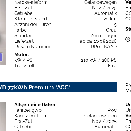
Karosserieform
Geländewagen
Ve
Erst-Zul.
Nov / 2025
En
Getriebe
Automatik
C
Kilometerstand
20 km
C
Anzahl der Türen
5
St
Farbe
Grau
Standort
Zentrallager
Lieferzeit
ab ca. 10.08.2026
Unsere Nummer
BP01-KAAD
Motor:
kW / PS
210 kW / 286 PS
Treibstoff
Elektro
Pr
RWD 77kWh Premium *ACC*
M
Allgemeine Daten:
U
Fahrzeugtyp
Pkw
Um
Karosserieform
Geländewagen
Ve
Erst-Zul.
Nov / 2025
En
Getriebe
Automatik
C