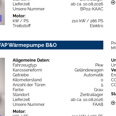
Lieferzeit
ab ca. 10.08.2026
Unsere Nummer
BP02-KAAC
Motor:
kW / PS
210 kW / 286 PS
Treibstoff
Elektro
Pr
 FAP Wärmepumpe B&O
M
Allgemeine Daten:
U
Fahrzeugtyp
Pkw
Um
Karosserieform
Geländewagen
Ve
Getriebe
Automatik
En
Kilometerstand
0
C
Anzahl der Türen
5
C
Farbe
Grau
St
Standort
Zentrallager
Lieferzeit
ab ca. 10.08.2026
Unsere Nummer
FAAB
Motor: