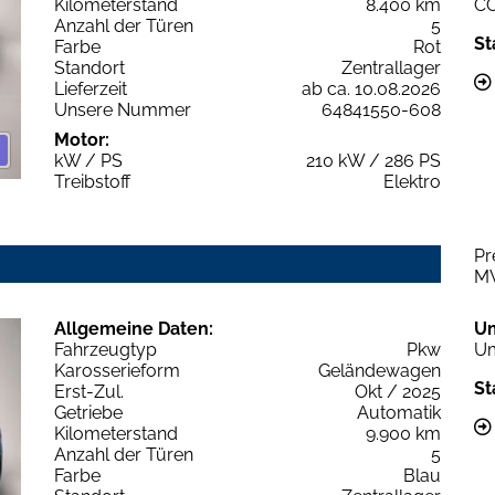
Kilometerstand
8.400 km
C
Anzahl der Türen
5
St
Farbe
Rot
Standort
Zentrallager
Lieferzeit
ab ca. 10.08.2026
Unsere Nummer
64841550-608
Motor:
kW / PS
210 kW / 286 PS
Treibstoff
Elektro
Pr
M
Allgemeine Daten:
U
Fahrzeugtyp
Pkw
Um
Karosserieform
Geländewagen
St
Erst-Zul.
Okt / 2025
Getriebe
Automatik
Kilometerstand
9.900 km
Anzahl der Türen
5
Farbe
Blau