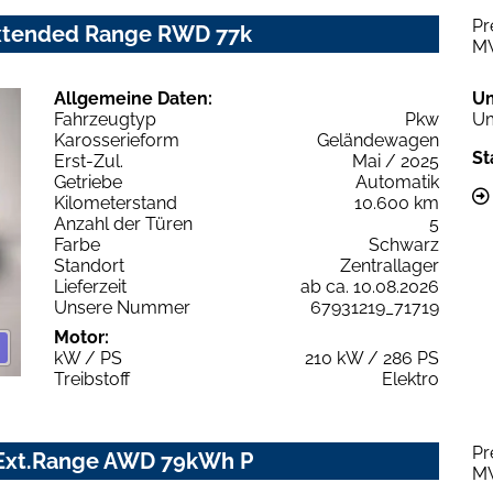
Pr
Extended Range RWD 77k
M
Allgemeine Daten:
U
Fahrzeugtyp
Pkw
Um
Karosserieform
Geländewagen
St
Erst-Zul.
Mai / 2025
Getriebe
Automatik
Kilometerstand
10.600 km
Anzahl der Türen
5
Farbe
Schwarz
Standort
Zentrallager
Lieferzeit
ab ca. 10.08.2026
Unsere Nummer
67931219_71719
Motor:
kW / PS
210 kW / 286 PS
Treibstoff
Elektro
Pr
 Ext.Range AWD 79kWh P
M