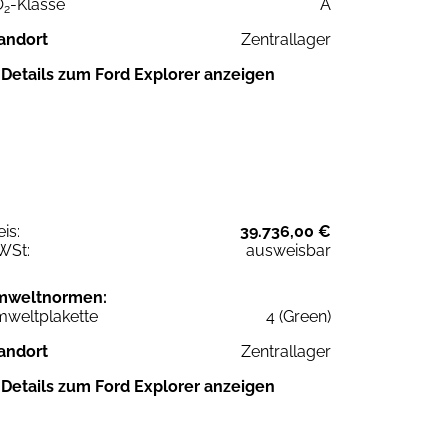
O
-Klasse
A
2
andort
Zentrallager
Details zum Ford Explorer anzeigen
eis:
39.736,00 €
WSt:
ausweisbar
mweltnormen:
weltplakette
4 (Green)
andort
Zentrallager
Details zum Ford Explorer anzeigen