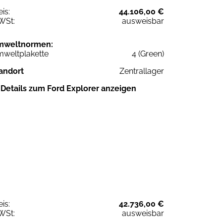
eis:
44.106,00 €
WSt:
ausweisbar
mweltnormen:
weltplakette
4 (Green)
andort
Zentrallager
Details zum Ford Explorer anzeigen
eis:
42.736,00 €
WSt:
ausweisbar