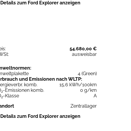
Details zum Ford Explorer anzeigen
eis:
54.680,00 €
WSt:
ausweisbar
mweltnormen:
weltplakette
4 (Green)
rbrauch und Emissionen nach WLTP:
ergieverbr. komb.
15,6 kWh/100km
O
-Emissionen komb.
0 g/km
2
O
-Klasse
A
2
andort
Zentrallager
Details zum Ford Explorer anzeigen