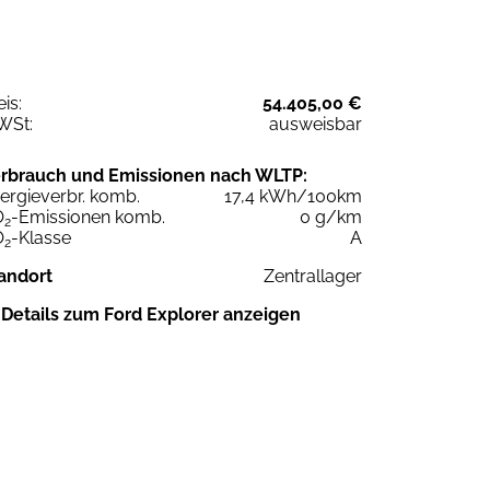
eis:
54.405,00 €
WSt:
ausweisbar
rbrauch und Emissionen nach WLTP:
ergieverbr. komb.
17,4 kWh/100km
O
-Emissionen komb.
0 g/km
2
O
-Klasse
A
2
andort
Zentrallager
Details zum Ford Explorer anzeigen