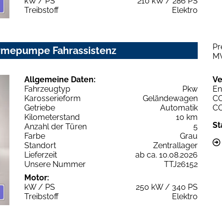
kW / PS
210 kW / 286 PS
Treibstoff
Elektro
Pr
ärmepumpe Fahrassistenz
M
Allgemeine Daten:
Ve
Fahrzeugtyp
Pkw
En
Karosserieform
Geländewagen
C
Getriebe
Automatik
C
Kilometerstand
10 km
St
Anzahl der Türen
5
Farbe
Grau
Standort
Zentrallager
Lieferzeit
ab ca. 10.08.2026
Unsere Nummer
TTJ26152
Motor:
kW / PS
250 kW / 340 PS
Treibstoff
Elektro