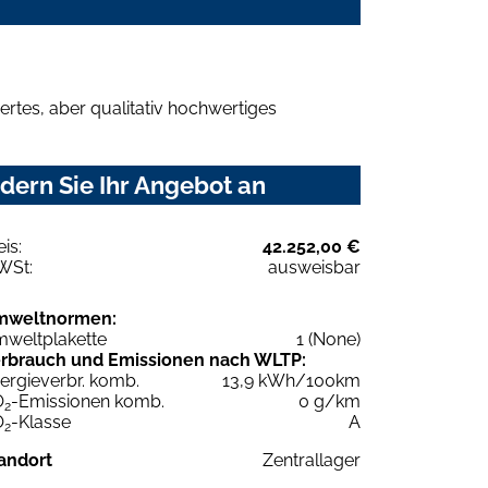
rtes, aber qualitativ hochwertiges
dern Sie Ihr Angebot an
eis:
42.252,00 €
WSt:
ausweisbar
mweltnormen:
weltplakette
1 (None)
rbrauch und Emissionen nach WLTP:
ergieverbr. komb.
13,9 kWh/100km
O
-Emissionen komb.
0 g/km
2
O
-Klasse
A
2
andort
Zentrallager