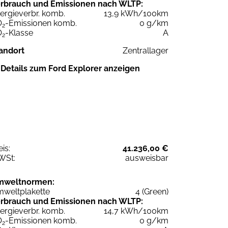
rbrauch und Emissionen nach WLTP:
ergieverbr. komb.
13,9 kWh/100km
O
-Emissionen komb.
0 g/km
2
O
-Klasse
A
2
andort
Zentrallager
Details zum Ford Explorer anzeigen
eis:
41.236,00 €
WSt:
ausweisbar
mweltnormen:
weltplakette
4 (Green)
rbrauch und Emissionen nach WLTP:
ergieverbr. komb.
14,7 kWh/100km
O
-Emissionen komb.
0 g/km
2