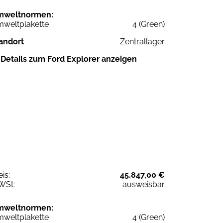
mweltnormen:
weltplakette
4 (Green)
andort
Zentrallager
Details zum Ford Explorer anzeigen
eis:
45.847,00 €
WSt:
ausweisbar
mweltnormen:
weltplakette
4 (Green)