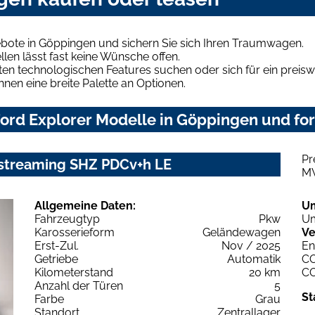
ebote in Göppingen und sichern Sie sich Ihren Traumwagen.
len lässt fast keine Wünsche offen.
en technologischen Features suchen oder sich für ein preiswe
hnen eine breite Palette an Optionen.
ord Explorer Modelle in Göppingen und for
Pr
streaming SHZ PDCv+h LE
M
Allgemeine Daten:
U
Fahrzeugtyp
Pkw
Um
Karosserieform
Geländewagen
Ve
Erst-Zul.
Nov / 2025
En
Getriebe
Automatik
C
Kilometerstand
20 km
C
Anzahl der Türen
5
St
Farbe
Grau
Standort
Zentrallager