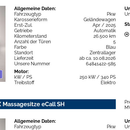
Allgemeine Daten:
U
Fahrzeugtyp
Pkw
Um
Karosserieform
Geländewagen
St
Erst-Zul.
Apr / 2025
Getriebe
Automatik
Kilometerstand
26.500 km
Anzahl der Türen
5
Farbe
Blau
Standort
Zentrallager
Lieferzeit
ab ca. 10.08.2026
Unsere Nummer
64841422-585
Motor:
kW / PS
250 kW / 340 PS
Treibstoff
Elektro
Pr
 Massagesitze eCall SH
M
Allgemeine Daten:
U
Fahrzeugtyp
Pkw
Um