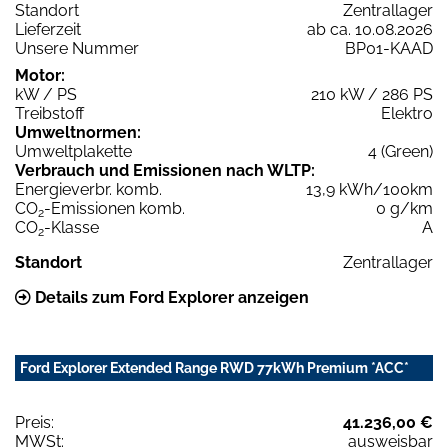
Standort
Zentrallager
Lieferzeit
ab ca. 10.08.2026
Unsere Nummer
BP01-KAAD
Motor:
kW / PS
210 kW / 286 PS
Treibstoff
Elektro
Umweltnormen:
Umweltplakette
4 (Green)
Verbrauch und Emissionen nach WLTP:
Energieverbr. komb.
13,9 kWh/100km
CO
-Emissionen komb.
0 g/km
2
CO
-Klasse
A
2
Standort
Zentrallager
Details zum Ford Explorer anzeigen
Ford Explorer Extended Range RWD 77kWh Premium *ACC*
Preis:
41.236,00 €
MWSt:
ausweisbar