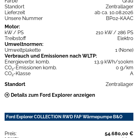
Farbe
Grau
Standort
Zentrallager
Lieferzeit
ab ca. 10.08.2026
Unsere Nummer
BP02-KAAC
Motor:
kW / PS
210 kW / 286 PS
Treibstoff
Elektro
Umweltnormen:
Umweltplakette
1 (None)
Verbrauch und Emissionen nach WLTP:
Energieverbr. komb.
13,9 kWh/100km
CO
-Emissionen komb.
0 g/km
2
CO
-Klasse
A
2
Standort
Zentrallager
Details zum Ford Explorer anzeigen
Ford Explorer COLLECTION RWD FAP Wärmepumpe B&O
Preis:
54.680,00 €