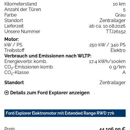
Kilometerstand
10 km
Anzahl der Türen
5
Farbe
Grau
Standort
Zentrallager
Lieferzeit
ab ca. 10.08.2026
Unsere Nummer
TTJ26152
Motor:
kW / PS
250 kW / 340 PS
Treibstoff
Elektro
Verbrauch und Emissionen nach WLTP:
Energieverbr. komb.
17,4 kWh/100km
CO
-Emissionen komb.
0 g/km
2
CO
-Klasse
A
2
Standort
Zentrallager
Details zum Ford Explorer anzeigen
Ford Explorer Elektromotor mit Extended Range RWD 77k
Preis:
44.106,00 €