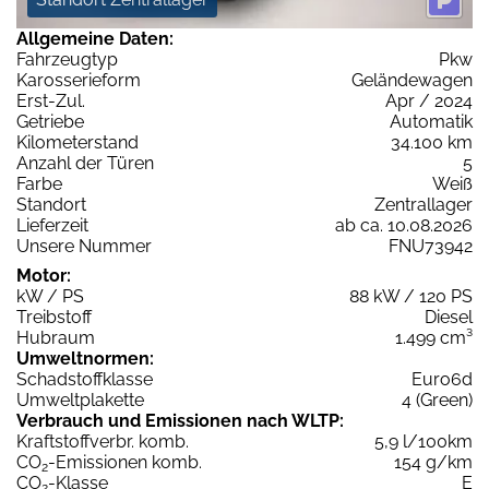
Allgemeine Daten:
Fahrzeugtyp
Pkw
Karosserieform
Geländewagen
Erst-Zul.
Apr / 2024
Getriebe
Automatik
Kilometerstand
34.100 km
Anzahl der Türen
5
Farbe
Weiß
Standort
Zentrallager
Lieferzeit
ab ca. 10.08.2026
Unsere Nummer
FNU73942
Motor:
kW / PS
88 kW / 120 PS
Treibstoff
Diesel
Hubraum
1.499 cm³
Umweltnormen:
Schadstoffklasse
Euro6d
Umweltplakette
4 (Green)
Verbrauch und Emissionen nach WLTP:
Kraftstoffverbr. komb.
5,9 l/100km
CO
-Emissionen komb.
154 g/km
2
CO
-Klasse
E
2