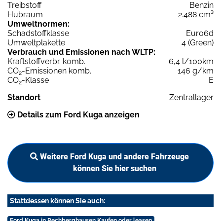
Treibstoff
Benzin
Hubraum
2.488 cm³
Umweltnormen:
Schadstoffklasse
Euro6d
Umweltplakette
4 (Green)
Verbrauch und Emissionen nach WLTP:
Kraftstoffverbr. komb.
6,4 l/100km
CO
-Emissionen komb.
146 g/km
2
CO
-Klasse
E
2
Standort
Zentrallager
Details zum Ford Kuga anzeigen
Weitere Ford Kuga und andere Fahrzeuge
können Sie hier suchen
Stattdessen können Sie auch:
Ford Kuga in Rechberghausen Kaufen oder leasen