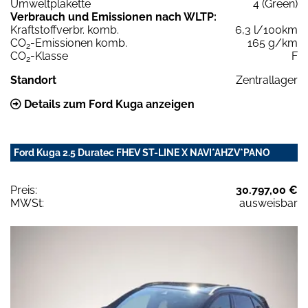
Umweltplakette
4 (Green)
Verbrauch und Emissionen nach WLTP:
Kraftstoffverbr. komb.
6,3 l/100km
CO
-Emissionen komb.
165 g/km
2
CO
-Klasse
F
2
Standort
Zentrallager
Details zum Ford Kuga anzeigen
Ford Kuga 2.5 Duratec FHEV ST-LINE X NAVI*AHZV*PANO
Preis:
30.797,00 €
MWSt:
ausweisbar