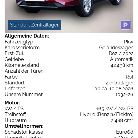
Standort Zentrallager
Allgemeine Daten:
Fahrzeugtyp
Pkw
Karosserieform
Geländewagen
Erst-Zul.
Dez / 2022
Getriebe
Automatik
Kilometerstand
42.498 km
Anzahl der Türen
5
Farbe
Rot
Standort
Zentrallager
Lieferzeit
ab ca. 10.08.2026
Unsere Nummer
1032-26
Motor:
kW / PS
165 kW / 224 PS
Treibstoff
Hybrid (Benzin/Elektro)
Hubraum
2.488 cm³
Umweltnormen:
Schadstoffklasse
Euro6d
Umweltplakette
4 (Green)