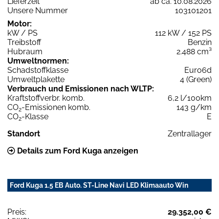
Lieferzeit
ab ca. 10.08.2026
Unsere Nummer
103101201
Motor:
kW / PS
112 kW / 152 PS
Treibstoff
Benzin
Hubraum
2.488 cm³
Umweltnormen:
Schadstoffklasse
Euro6d
Umweltplakette
4 (Green)
Verbrauch und Emissionen nach WLTP:
Kraftstoffverbr. komb.
6,2 l/100km
CO
-Emissionen komb.
143 g/km
2
CO
-Klasse
E
2
Standort
Zentrallager
Details zum Ford Kuga anzeigen
Ford Kuga 1.5 EB Auto. ST-Line Navi LED Klimaauto Win
Preis:
29.352,00 €