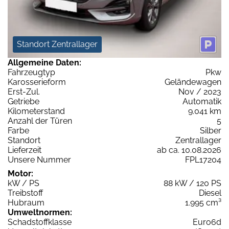
Standort Zentrallager
Allgemeine Daten:
Fahrzeugtyp
Pkw
Karosserieform
Geländewagen
Erst-Zul.
Nov / 2023
Getriebe
Automatik
Kilometerstand
9.041 km
Anzahl der Türen
5
Farbe
Silber
Standort
Zentrallager
Lieferzeit
ab ca. 10.08.2026
Unsere Nummer
FPL17204
Motor:
kW / PS
88 kW / 120 PS
Treibstoff
Diesel
Hubraum
1.995 cm³
Umweltnormen:
Schadstoffklasse
Euro6d