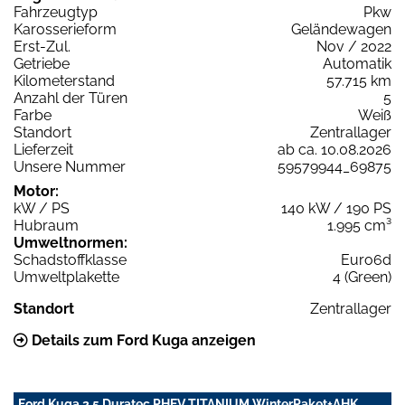
Fahrzeugtyp
Pkw
Karosserieform
Geländewagen
Erst-Zul.
Nov / 2022
Getriebe
Automatik
Kilometerstand
57.715 km
Anzahl der Türen
5
Farbe
Weiß
Standort
Zentrallager
Lieferzeit
ab ca. 10.08.2026
Unsere Nummer
59579944_69875
Motor:
kW / PS
140 kW / 190 PS
Hubraum
1.995 cm³
Umweltnormen:
Schadstoffklasse
Euro6d
Umweltplakette
4 (Green)
Standort
Zentrallager
Details zum Ford Kuga anzeigen
Ford Kuga 2.5 Duratec PHEV TITANIUM WinterPaket+AHK