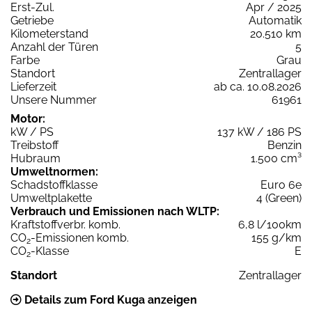
Erst-Zul.
Apr / 2025
Getriebe
Automatik
Kilometerstand
20.510 km
Anzahl der Türen
5
Farbe
Grau
Standort
Zentrallager
Lieferzeit
ab ca. 10.08.2026
Unsere Nummer
61961
Motor:
kW / PS
137 kW / 186 PS
Treibstoff
Benzin
Hubraum
1.500 cm³
Umweltnormen:
Schadstoffklasse
Euro 6e
Umweltplakette
4 (Green)
Verbrauch und Emissionen nach WLTP:
Kraftstoffverbr. komb.
6,8 l/100km
CO
-Emissionen komb.
155 g/km
2
CO
-Klasse
E
2
Standort
Zentrallager
Details zum Ford Kuga anzeigen