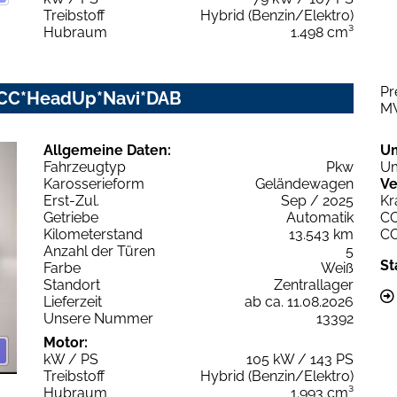
Treibstoff
Hybrid (Benzin/Elektro)
Hubraum
1.498 cm³
Pr
ACC*HeadUp*Navi*DAB
M
Allgemeine Daten:
U
Fahrzeugtyp
Pkw
Um
Karosserieform
Geländewagen
Ve
Erst-Zul.
Sep / 2025
Kr
Getriebe
Automatik
C
Kilometerstand
13.543 km
C
Anzahl der Türen
5
St
Farbe
Weiß
Standort
Zentrallager
Lieferzeit
ab ca. 11.08.2026
Unsere Nummer
13392
Motor:
kW / PS
105 kW / 143 PS
Treibstoff
Hybrid (Benzin/Elektro)
Hubraum
1.993 cm³