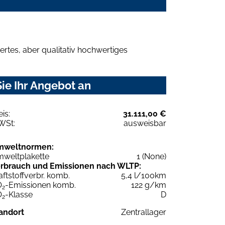
rtes, aber qualitativ hochwertiges
ie Ihr Angebot an
eis:
31.111,00 €
WSt:
ausweisbar
mweltnormen:
weltplakette
1 (None)
rbrauch und Emissionen nach WLTP:
aftstoffverbr. komb.
5,4 l/100km
O
-Emissionen komb.
122 g/km
2
O
-Klasse
D
2
andort
Zentrallager