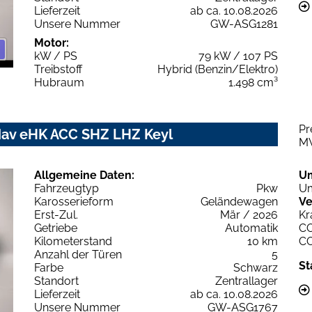
Lieferzeit
ab ca. 10.08.2026
Unsere Nummer
GW-ASG1281
Motor:
kW / PS
79 kW / 107 PS
Treibstoff
Hybrid (Benzin/Elektro)
Hubraum
1.498 cm³
Pr
av eHK ACC SHZ LHZ Keyl
M
Allgemeine Daten:
U
Fahrzeugtyp
Pkw
Um
Karosserieform
Geländewagen
Ve
Erst-Zul.
Mär / 2026
Kr
Getriebe
Automatik
C
Kilometerstand
10 km
C
Anzahl der Türen
5
St
Farbe
Schwarz
Standort
Zentrallager
Lieferzeit
ab ca. 10.08.2026
Unsere Nummer
GW-ASG1767