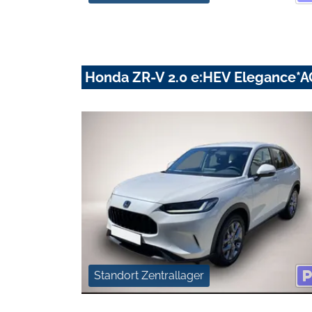
Honda ZR-V 2.0 e:HEV Elegance*
Standort Zentrallager