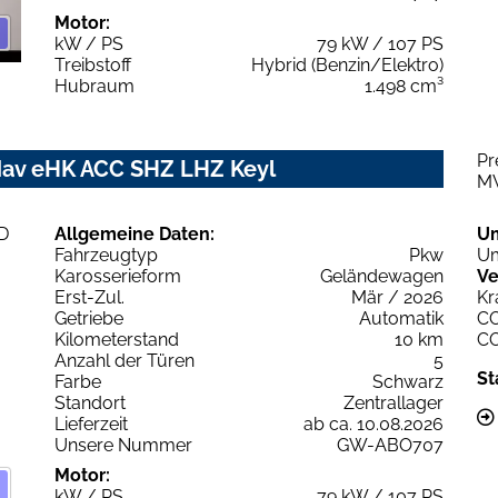
Motor:
kW / PS
79 kW / 107 PS
Treibstoff
Hybrid (Benzin/Elektro)
Hubraum
1.498 cm³
Pr
av eHK ACC SHZ LHZ Keyl
M
Allgemeine Daten:
U
Fahrzeugtyp
Pkw
Um
Karosserieform
Geländewagen
Ve
Erst-Zul.
Mär / 2026
Kr
Getriebe
Automatik
C
Kilometerstand
10 km
C
Anzahl der Türen
5
St
Farbe
Schwarz
Standort
Zentrallager
Lieferzeit
ab ca. 10.08.2026
Unsere Nummer
GW-ABO707
Motor:
kW / PS
79 kW / 107 PS