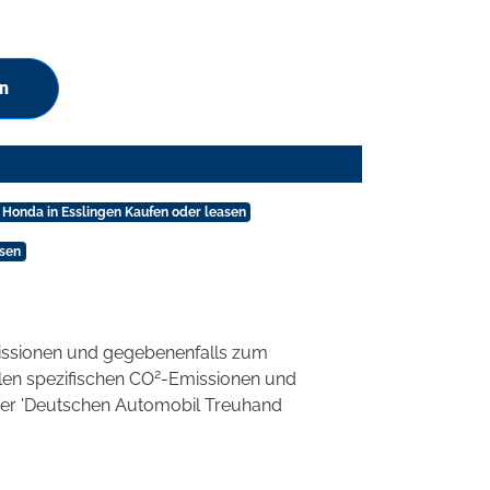
en
Honda in Esslingen Kaufen oder leasen
asen
ssionen und gegebenenfalls zum
2
llen spezifischen CO
-Emissionen und
 der 'Deutschen Automobil Treuhand