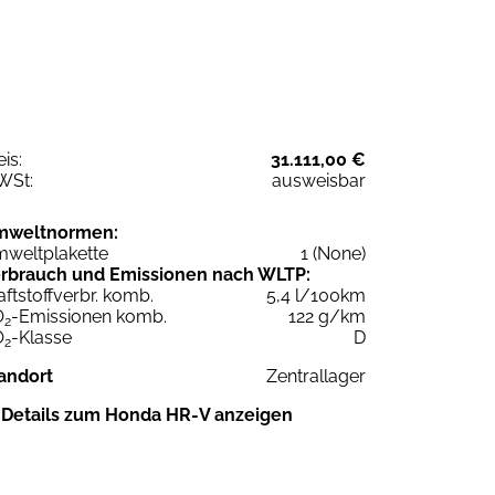
eis:
31.111,00 €
WSt:
ausweisbar
mweltnormen:
weltplakette
1 (None)
rbrauch und Emissionen nach WLTP:
aftstoffverbr. komb.
5,4 l/100km
O
-Emissionen komb.
122 g/km
2
O
-Klasse
D
2
andort
Zentrallager
Details zum Honda HR-V anzeigen