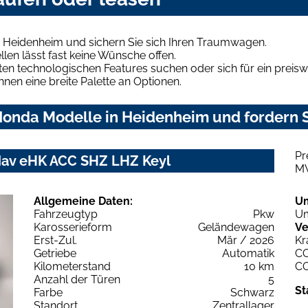
 Heidenheim und sichern Sie sich Ihren Traumwagen.
len lässt fast keine Wünsche offen.
en technologischen Features suchen oder sich für ein preiswe
hnen eine breite Palette an Optionen.
onda Modelle in Heidenheim und fordern S
Pr
av eHK ACC SHZ LHZ Keyl
M
Allgemeine Daten:
U
Fahrzeugtyp
Pkw
Um
Karosserieform
Geländewagen
Ve
Erst-Zul.
Mär / 2026
Kr
Getriebe
Automatik
C
Kilometerstand
10 km
C
Anzahl der Türen
5
St
Farbe
Schwarz
Standort
Zentrallager