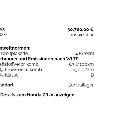
eis:
30.780,00 €
WSt:
ausweisbar
mweltnormen:
weltplakette
4 (Green)
rbrauch und Emissionen nach WLTP:
aftstoffverbr. komb.
5,7 l/100km
O
-Emissionen komb.
130 g/km
2
O
-Klasse
D
2
andort
Zentrallager
Details zum Honda ZR-V anzeigen