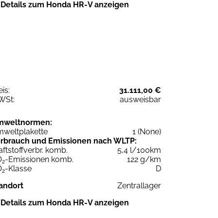
Details zum Honda HR-V anzeigen
eis:
31.111,00 €
WSt:
ausweisbar
mweltnormen:
weltplakette
1 (None)
rbrauch und Emissionen nach WLTP:
aftstoffverbr. komb.
5,4 l/100km
O
-Emissionen komb.
122 g/km
2
O
-Klasse
D
2
andort
Zentrallager
Details zum Honda HR-V anzeigen