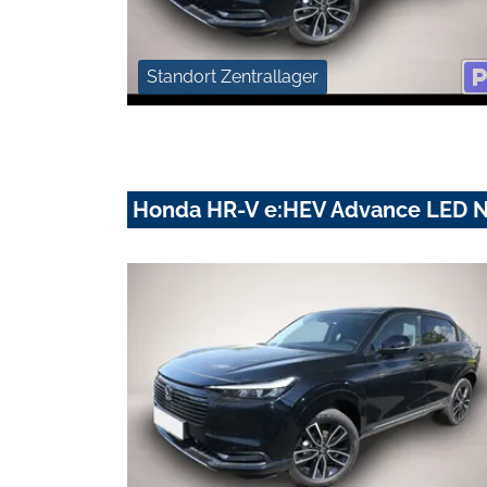
Standort Zentrallager
Honda HR-V e:HEV Advance LED N