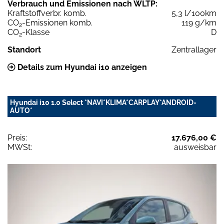
Verbrauch und Emissionen nach WLTP:
Kraftstoffverbr. komb.
5,3 l/100km
CO
-Emissionen komb.
119 g/km
2
CO
-Klasse
D
2
Standort
Zentrallager
Details zum Hyundai i10 anzeigen
Hyundai i10 1.0 Select *NAVI*KLIMA*CARPLAY*ANDROID-
AUTO*
Preis:
17.676,00 €
MWSt:
ausweisbar