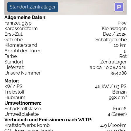
Standort Zentrallager
Allgemeine Daten:
Fahrzeugtyp
Pkw
Karosserieform
Kleinwagen
Erst-Zul.
Dez / 2025
Getriebe
Schaltgetriebe
Kilometerstand
10 km
Anzahl der Türen
5
Farbe
Rot
Standort
Zentrallager
Lieferzeit
ab ca. 10.08.2026
Unsere Nummer
354088
Motor:
kW / PS
46 kW / 63 PS
Treibstoff
Benzin
Hubraum
998 cm³
Umweltnormen:
Schadstoffklasse
Euro6
Umweltplakette
4 (Green)
Verbrauch und Emissionen nach WLTP:
Kraftstoffverbr. komb.
4,9 l/100km
CO
-Emissionen komb.
111 g/km