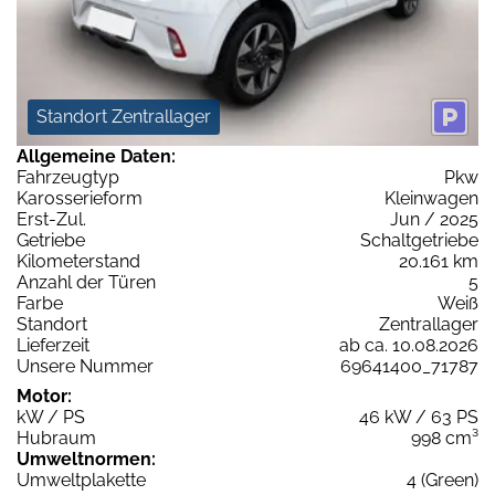
Standort Zentrallager
Allgemeine Daten:
Fahrzeugtyp
Pkw
Karosserieform
Kleinwagen
Erst-Zul.
Jun / 2025
Getriebe
Schaltgetriebe
Kilometerstand
20.161 km
Anzahl der Türen
5
Farbe
Weiß
Standort
Zentrallager
Lieferzeit
ab ca. 10.08.2026
Unsere Nummer
69641400_71787
Motor:
kW / PS
46 kW / 63 PS
Hubraum
998 cm³
Umweltnormen:
Umweltplakette
4 (Green)