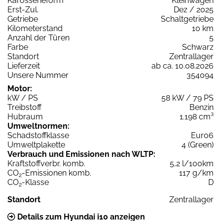
Karosserieform
Kleinwagen
Erst-Zul.
Dez / 2025
Getriebe
Schaltgetriebe
Kilometerstand
10 km
Anzahl der Türen
5
Farbe
Schwarz
Standort
Zentrallager
Lieferzeit
ab ca. 10.08.2026
Unsere Nummer
354094
Motor:
kW / PS
58 kW / 79 PS
Treibstoff
Benzin
Hubraum
1.198 cm³
Umweltnormen:
Schadstoffklasse
Euro6
Umweltplakette
4 (Green)
Verbrauch und Emissionen nach WLTP:
Kraftstoffverbr. komb.
5,2 l/100km
CO
-Emissionen komb.
117 g/km
2
CO
-Klasse
D
2
Standort
Zentrallager
Details zum Hyundai i10 anzeigen