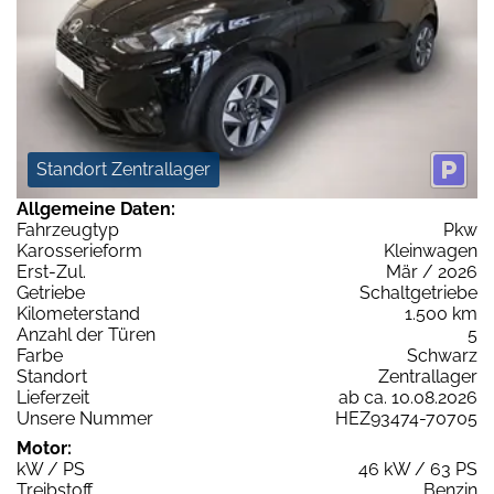
Standort Zentrallager
Allgemeine Daten:
Fahrzeugtyp
Pkw
Karosserieform
Kleinwagen
Erst-Zul.
Mär / 2026
Getriebe
Schaltgetriebe
Kilometerstand
1.500 km
Anzahl der Türen
5
Farbe
Schwarz
Standort
Zentrallager
Lieferzeit
ab ca. 10.08.2026
Unsere Nummer
HEZ93474-70705
Motor:
kW / PS
46 kW / 63 PS
Treibstoff
Benzin