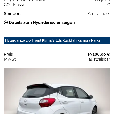
2
CO
-Klasse
C
2
Standort
Zentrallager
Details zum Hyundai i10 anzeigen
Hyundai i10 1.0 Trend Klima Sitzh. Rückfahrkamera Parks.
Preis:
19.186,00 €
MWSt:
ausweisbar