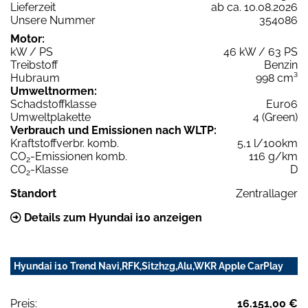
Lieferzeit
ab ca. 10.08.2026
Unsere Nummer
354086
Motor:
kW / PS
46 kW / 63 PS
Treibstoff
Benzin
Hubraum
998 cm³
Umweltnormen:
Schadstoffklasse
Euro6
Umweltplakette
4 (Green)
Verbrauch und Emissionen nach WLTP:
Kraftstoffverbr. komb.
5,1 l/100km
CO
-Emissionen komb.
116 g/km
2
CO
-Klasse
D
2
Standort
Zentrallager
Details zum Hyundai i10 anzeigen
Hyundai i10 Trend Navi,RFK,Sitzhzg,Alu,WKR Apple CarPlay
Preis:
16.151,00 €