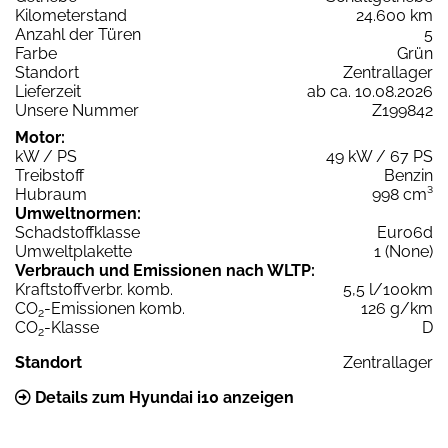
Kilometerstand
24.600 km
Anzahl der Türen
5
Farbe
Grün
Standort
Zentrallager
Lieferzeit
ab ca. 10.08.2026
Unsere Nummer
Z199842
Motor:
kW / PS
49 kW / 67 PS
Treibstoff
Benzin
Hubraum
998 cm³
Umweltnormen:
Schadstoffklasse
Euro6d
Umweltplakette
1 (None)
Verbrauch und Emissionen nach WLTP:
Kraftstoffverbr. komb.
5,5 l/100km
CO
-Emissionen komb.
126 g/km
2
CO
-Klasse
D
2
Standort
Zentrallager
Details zum Hyundai i10 anzeigen