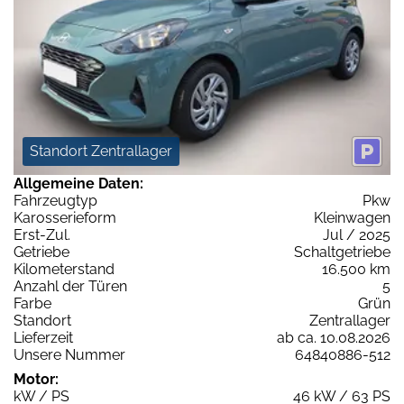
Standort Zentrallager
Allgemeine Daten:
Fahrzeugtyp
Pkw
Karosserieform
Kleinwagen
Erst-Zul.
Jul / 2025
Getriebe
Schaltgetriebe
Kilometerstand
16.500 km
Anzahl der Türen
5
Farbe
Grün
Standort
Zentrallager
Lieferzeit
ab ca. 10.08.2026
Unsere Nummer
64840886-512
Motor:
kW / PS
46 kW / 63 PS