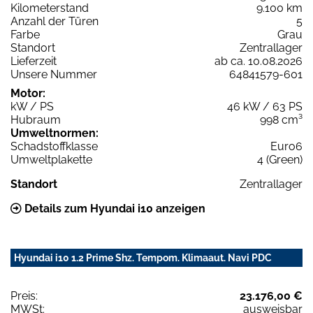
Kilometerstand
9.100 km
Anzahl der Türen
5
Farbe
Grau
Standort
Zentrallager
Lieferzeit
ab ca. 10.08.2026
Unsere Nummer
64841579-601
Motor:
kW / PS
46 kW / 63 PS
Hubraum
998 cm³
Umweltnormen:
Schadstoffklasse
Euro6
Umweltplakette
4 (Green)
Standort
Zentrallager
Details zum Hyundai i10 anzeigen
Hyundai i10 1.2 Prime Shz. Tempom. Klimaaut. Navi PDC
Preis:
23.176,00 €
MWSt:
ausweisbar