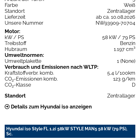
Farbe
Weiß
Standort
Zentrallager
Lieferzeit
ab ca. 10.08.2026
Unsere Nummer
NW93909-70704
Motor:
kW / PS
58 kW / 79 PS
Treibstoff
Benzin
Hubraum
1.197 cm³
Umweltnormen:
Umweltplakette
1 (None)
Verbrauch und Emissionen nach WLTP:
Kraftstoffverbr. komb.
5,4 l/100km
CO
-Emissionen komb.
123 g/km
2
CO
-Klasse
D
2
Standort
Zentrallager
Details zum Hyundai i10 anzeigen
Hyundai i10 Style FL 1.2i 58kW STYLE MAN5 58 kW (79 PS),
Sc.