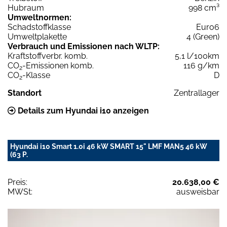
Hubraum
998 cm³
Umweltnormen:
Schadstoffklasse
Euro6
Umweltplakette
4 (Green)
Verbrauch und Emissionen nach WLTP:
Kraftstoffverbr. komb.
5,1 l/100km
CO
-Emissionen komb.
116 g/km
2
CO
-Klasse
D
2
Standort
Zentrallager
Details zum Hyundai i10 anzeigen
Hyundai i10 Smart 1.0i 46 kW SMART 15" LMF MAN5 46 kW
(63 P.
Preis:
20.638,00 €
MWSt:
ausweisbar