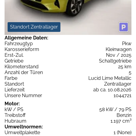
Standort Zentrallager
Allgemeine Daten:
Fahrzeugtyp
Pkw
Karosserieform
Kleinwagen
Erst-Zul.
Nov / 2025
Getriebe
Schaltgetriebe
Kilometerstand
25 km
Anzahl der Türen
5
Farbe
Lucid Lime Metallic
Standort
Zentrallager
Lieferzeit
ab ca. 10.08.2026
Unsere Nummer
1044721
Motor:
kW / PS
58 kW / 79 PS
Treibstoff
Benzin
Hubraum
1.197 cm³
Umweltnormen:
Umweltplakette
1 (None)