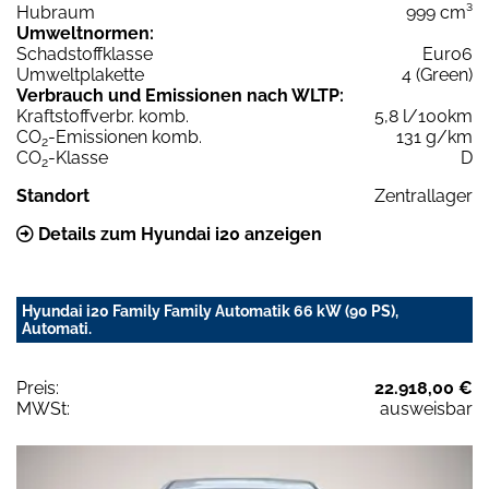
Hubraum
999 cm³
Umweltnormen:
Schadstoffklasse
Euro6
Umweltplakette
4 (Green)
Verbrauch und Emissionen nach WLTP:
Kraftstoffverbr. komb.
5,8 l/100km
CO
-Emissionen komb.
131 g/km
2
CO
-Klasse
D
2
Standort
Zentrallager
Details zum Hyundai i20 anzeigen
Hyundai i20 Family Family Automatik 66 kW (90 PS),
Automati.
Preis:
22.918,00 €
MWSt:
ausweisbar