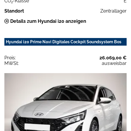
CO
-Klasse
E
2
Standort
Zentrallager
Details zum Hyundai i20 anzeigen
Hyundai i20 Prime Navi Digitales Cockpit Soundsystem Bos
Preis:
26.069,00 €
MWSt:
ausweisbar