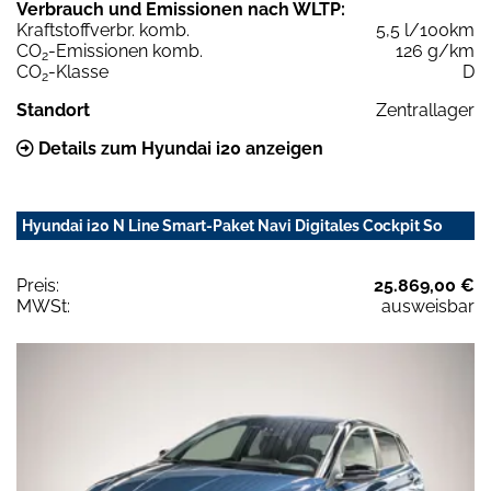
Verbrauch und Emissionen nach WLTP:
Kraftstoffverbr. komb.
5,5 l/100km
CO
-Emissionen komb.
126 g/km
2
CO
-Klasse
D
2
Standort
Zentrallager
Details zum Hyundai i20 anzeigen
Hyundai i20 N Line Smart-Paket Navi Digitales Cockpit So
Preis:
25.869,00 €
MWSt:
ausweisbar