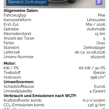
Standort Zentrallager
Allgemeine Daten:
Fahrzeugtyp
Pkw
Karosserieform
Limousine
Erst-Zul.
Mai / 2026
Getriebe
Automatik
Kilometerstand
15 km
Anzahl der Türen
5
Farbe
Grau
Standort
Zentrallager
Lieferzeit
ab ca. 10.08.2026
Unsere Nummer
2622106
Motor:
kW / PS
66 kW / 90 PS
Treibstoff
Benzin
Hubraum
998 cm³
Umweltnormen:
Schadstoffklasse
Euro6
Umweltplakette
4 (Green)
Verbrauch und Emissionen nach WLTP:
Kraftstoffverbr. komb.
6,0 l/100km
CO
-Emissionen komb.
136 g/km
2