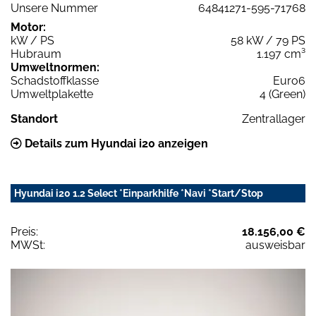
Unsere Nummer
64841271-595-71768
Motor:
kW / PS
58 kW / 79 PS
Hubraum
1.197 cm³
Umweltnormen:
Schadstoffklasse
Euro6
Umweltplakette
4 (Green)
Standort
Zentrallager
Details zum Hyundai i20 anzeigen
Hyundai i20 1.2 Select *Einparkhilfe *Navi *Start/Stop
Preis:
18.156,00 €
MWSt:
ausweisbar