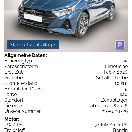
Standort Zentrallager
Allgemeine Daten:
Fahrzeugtyp
Pkw
Karosserieform
Limousine
Erst-Zul.
Feb / 2026
Getriebe
Schaltgetriebe
Kilometerstand
10 km
Anzahl der Türen
5
Farbe
Blau
Standort
Zentrallager
Lieferzeit
ab ca. 10.08.2026
Unsere Nummer
2105699729
Motor:
kW / PS
74 kW / 101 PS
Treibstoff
Benzin