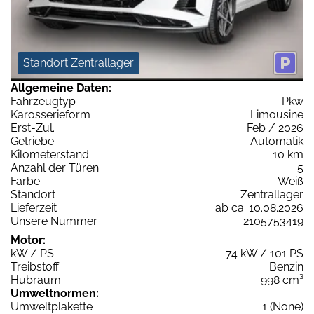
Standort Zentrallager
Allgemeine Daten:
Fahrzeugtyp
Pkw
Karosserieform
Limousine
Erst-Zul.
Feb / 2026
Getriebe
Automatik
Kilometerstand
10 km
Anzahl der Türen
5
Farbe
Weiß
Standort
Zentrallager
Lieferzeit
ab ca. 10.08.2026
Unsere Nummer
2105753419
Motor:
kW / PS
74 kW / 101 PS
Treibstoff
Benzin
Hubraum
998 cm³
Umweltnormen:
Umweltplakette
1 (None)