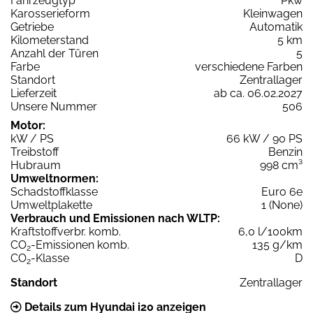
Fahrzeugtyp
Pkw
Karosserieform
Kleinwagen
Getriebe
Automatik
Kilometerstand
5 km
Anzahl der Türen
5
Farbe
verschiedene Farben
Standort
Zentrallager
Lieferzeit
ab ca. 06.02.2027
Unsere Nummer
506
Motor:
kW / PS
66 kW / 90 PS
Treibstoff
Benzin
Hubraum
998 cm³
Umweltnormen:
Schadstoffklasse
Euro 6e
Umweltplakette
1 (None)
Verbrauch und Emissionen nach WLTP:
Kraftstoffverbr. komb.
6,0 l/100km
CO
-Emissionen komb.
135 g/km
2
CO
-Klasse
D
2
Standort
Zentrallager
Details zum Hyundai i20 anzeigen