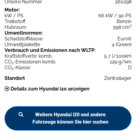
Unsere Nummer
360298
Motor:
kW / PS
66 kW / 90 PS
Treibstoff
Benzin
Hubraum
998 cm³
Umweltnormen:
Schadstoffklasse
Euro6
Umweltplakette
4 (Green)
Verbrauch und Emissionen nach WLTP:
Kraftstoffverbr. komb.
5,7 l/100km
CO
-Emissionen komb.
129 g/km
2
CO
-Klasse
D
2
Standort
Zentrallager
Details zum Hyundai i20 anzeigen
Weitere Hyundai i20 und andere
Fahrzeuge können Sie hier suchen