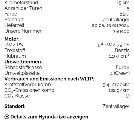
Kilometerstand
15 km
Anzahl der Türen
5
Farbe
Blau
Standort
Zentrallager
Lieferzeit
ab ca. 10.08.2026
Unsere Nummer
359400
Motor:
kW / PS
58 kW / 79 PS
Treibstoff
Benzin
Hubraum
1.197 cm³
Umweltnormen:
Schadstoffklasse
Euro6
Umweltplakette
4 (Green)
Verbrauch und Emissionen nach WLTP:
Kraftstoffverbr. komb.
5,4 l/100km
CO
-Emissionen komb.
122 g/km
2
CO
-Klasse
D
2
Standort
Zentrallager
Details zum Hyundai i20 anzeigen