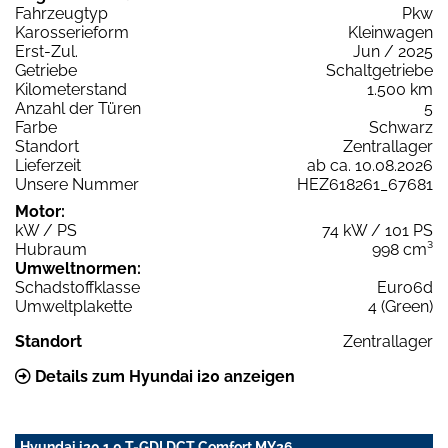
Fahrzeugtyp
Pkw
Karosserieform
Kleinwagen
Erst-Zul.
Jun / 2025
Getriebe
Schaltgetriebe
Kilometerstand
1.500 km
Anzahl der Türen
5
Farbe
Schwarz
Standort
Zentrallager
Lieferzeit
ab ca. 10.08.2026
Unsere Nummer
HEZ618261_67681
Motor:
kW / PS
74 kW / 101 PS
Hubraum
998 cm³
Umweltnormen:
Schadstoffklasse
Euro6d
Umweltplakette
4 (Green)
Standort
Zentrallager
Details zum Hyundai i20 anzeigen
Hyundai i20 1.0 T-GDI DCT Comfort MY26