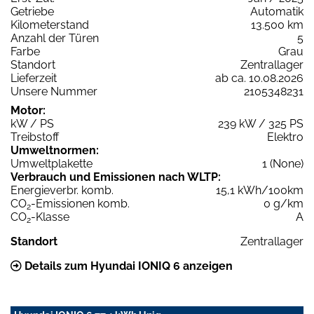
Getriebe
Automatik
Kilometerstand
13.500 km
Anzahl der Türen
5
Farbe
Grau
Standort
Zentrallager
Lieferzeit
ab ca. 10.08.2026
Unsere Nummer
2105348231
Motor:
kW / PS
239 kW / 325 PS
Treibstoff
Elektro
Umweltnormen:
Umweltplakette
1 (None)
Verbrauch und Emissionen nach WLTP:
Energieverbr. komb.
15,1 kWh/100km
CO
-Emissionen komb.
0 g/km
2
CO
-Klasse
A
2
Standort
Zentrallager
Details zum Hyundai IONIQ 6 anzeigen