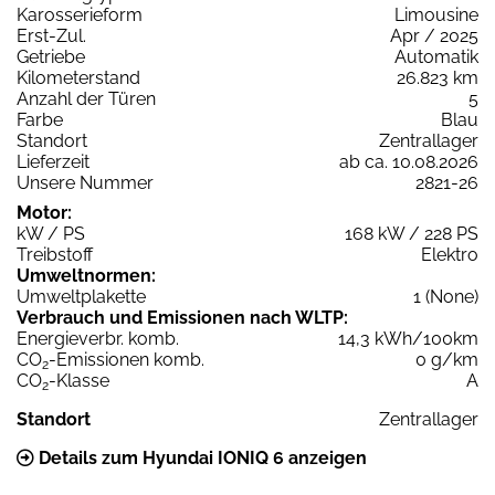
Karosserieform
Limousine
Erst-Zul.
Apr / 2025
Getriebe
Automatik
Kilometerstand
26.823 km
Anzahl der Türen
5
Farbe
Blau
Standort
Zentrallager
Lieferzeit
ab ca. 10.08.2026
Unsere Nummer
2821-26
Motor:
kW / PS
168 kW / 228 PS
Treibstoff
Elektro
Umweltnormen:
Umweltplakette
1 (None)
Verbrauch und Emissionen nach WLTP:
Energieverbr. komb.
14,3 kWh/100km
CO
-Emissionen komb.
0 g/km
2
CO
-Klasse
A
2
Standort
Zentrallager
Details zum Hyundai IONIQ 6 anzeigen