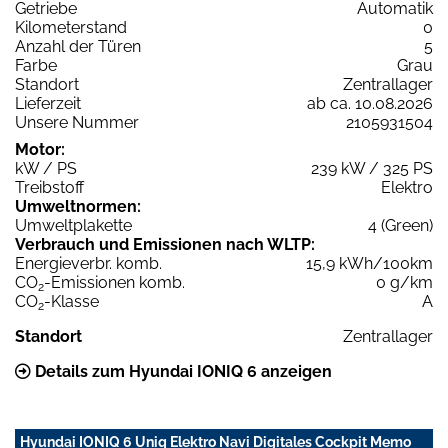
Getriebe
Automatik
Kilometerstand
0
Anzahl der Türen
5
Farbe
Grau
Standort
Zentrallager
Lieferzeit
ab ca. 10.08.2026
Unsere Nummer
2105931504
Motor:
kW / PS
239 kW / 325 PS
Treibstoff
Elektro
Umweltnormen:
Umweltplakette
4 (Green)
Verbrauch und Emissionen nach WLTP:
Energieverbr. komb.
15,9 kWh/100km
CO
-Emissionen komb.
0 g/km
2
CO
-Klasse
A
2
Standort
Zentrallager
Details zum Hyundai IONIQ 6 anzeigen
Hyundai IONIQ 6 Uniq Elektro Navi Digitales Cockpit Memo