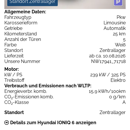
Standort Zentrallager
Allgemeine Daten:
Fahrzeugtyp
Pkw
Karosserieform
Limousine
Getriebe
Automatik
Kilometerstand
25 km
Anzahl der Türen
5
Farbe
Weiß
Standort
Zentrallager
Lieferzeit
ab ca. 10.08.2026
Unsere Nummer
NW17941_71718
Motor:
kW / PS
239 kW / 325 PS
Treibstoff
Elektro
Verbrauch und Emissionen nach WLTP:
Energieverbr. komb.
15,9 kWh/100km
CO
-Emissionen komb.
0 g/km
2
CO
-Klasse
A
2
Standort
Zentrallager
Details zum Hyundai IONIQ 6 anzeigen