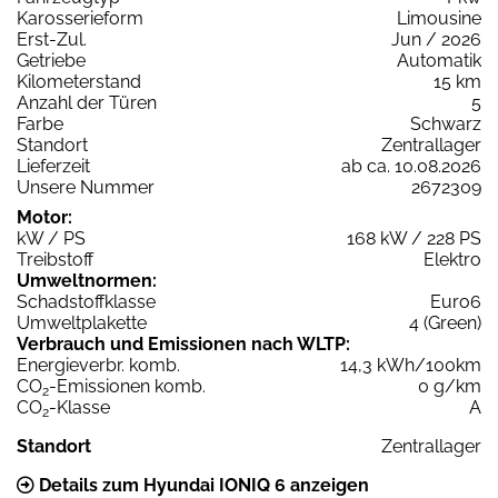
Karosserieform
Limousine
Erst-Zul.
Jun / 2026
Getriebe
Automatik
Kilometerstand
15 km
Anzahl der Türen
5
Farbe
Schwarz
Standort
Zentrallager
Lieferzeit
ab ca. 10.08.2026
Unsere Nummer
2672309
Motor:
kW / PS
168 kW / 228 PS
Treibstoff
Elektro
Umweltnormen:
Schadstoffklasse
Euro6
Umweltplakette
4 (Green)
Verbrauch und Emissionen nach WLTP:
Energieverbr. komb.
14,3 kWh/100km
CO
-Emissionen komb.
0 g/km
2
CO
-Klasse
A
2
Standort
Zentrallager
Details zum Hyundai IONIQ 6 anzeigen