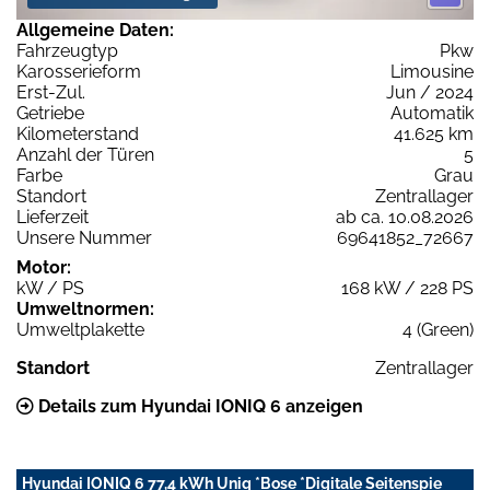
Allgemeine Daten:
Fahrzeugtyp
Pkw
Karosserieform
Limousine
Erst-Zul.
Jun / 2024
Getriebe
Automatik
Kilometerstand
41.625 km
Anzahl der Türen
5
Farbe
Grau
Standort
Zentrallager
Lieferzeit
ab ca. 10.08.2026
Unsere Nummer
69641852_72667
Motor:
kW / PS
168 kW / 228 PS
Umweltnormen:
Umweltplakette
4 (Green)
Standort
Zentrallager
Details zum Hyundai IONIQ 6 anzeigen
Hyundai IONIQ 6 77,4 kWh Uniq *Bose *Digitale Seitenspie