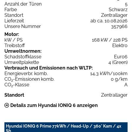
Anzahl der Türen
5
Farbe
Schwarz
Standort
Zentrallager
Lieferzeit
ab ca. 10.08.2026
Unsere Nummer
357966
Motor:
kW / PS
168 kW / 228 PS
Treibstoff
Elektro
Umweltnormen:
Schadstoffklasse
Euro6
Umweltplakette
4 (Green)
Verbrauch und Emissionen nach WLTP:
Energieverbr. komb.
14,3 kWh/100km
CO
-Emissionen komb.
0 g/km
2
CO
-Klasse
A
2
Standort
Zentrallager
Details zum Hyundai IONIQ 6 anzeigen
Hyundai IONIQ 6 Prime 77kWh / Head-Up / 360° Kam / 4x
Sh