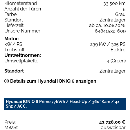
Kilometerstand
33.500 km
Anzahl der Türen
5
Farbe
Grau
Standort
Zentrallager
Lieferzeit
ab ca. 10.08.2026
Unsere Nummer
64841532-609
Motor:
kW / PS
239 kW / 325 PS
Treibstoff
Elektro
Umweltnormen:
Umweltplakette
4 (Green)
Standort
Zentrallager
Details zum Hyundai IONIQ 6 anzeigen
Hyundai IONIQ 6 Prime 77kWh / Head-Up / 360° Kam / 4x
Shz / ACC.
Preis:
43.728,00 €
MWSt:
ausweisbar