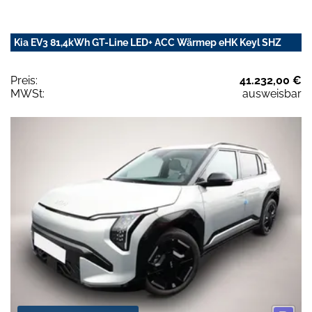
Kia EV3 81,4kWh GT-Line LED+ ACC Wärmep eHK Keyl SHZ
Preis:
41.232,00 €
MWSt:
ausweisbar