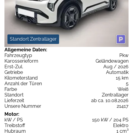
Standort Zentrallager
Allgemeine Daten:
Fahrzeugtyp
Pkw
Karosserieform
Geländewagen
Erst-Zul.
Aug / 2026
Getriebe
Automatik
Kilometerstand
15 km
Anzahl der Türen
5
Farbe
Weiß
Standort
Zentrallager
Lieferzeit
ab ca. 10.08.2026
Unsere Nummer
21417
Motor:
kW / PS
150 kW / 204 PS
Treibstoff
Elektro
Hubraum
1 cm³