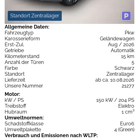
Standort Zentrallager
Allgemeine Daten:
Fahrzeugtyp
Pkw
Karosserieform
Geländewagen
Erst-Zul.
Aug / 2026
Getriebe
Automatik
Kilometerstand
15 km
Anzahl der Türen
5
Farbe
Schwarz
Standort
Zentrallager
Lieferzeit
ab ca. 10.08.2026
Unsere Nummer
21277
Motor:
kW / PS
150 kW / 204 PS
Treibstoff
Elektro
Hubraum
1 cm³
Umweltnormen:
Schadstoffklasse
Euro6
Umweltplakette
4 (Green)
Verbrauch und Emissionen nach WLTP: