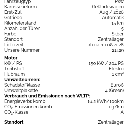
Fahrzeugtyp
Pkw
Karosserieform
Geländewagen
Erst-Zul.
Aug / 2026
Getriebe
Automatik
Kilometerstand
15 km
Anzahl der Türen
5
Farbe
Silber
Standort
Zentrallager
Lieferzeit
ab ca. 10.08.2026
Unsere Nummer
21429
Motor:
kW / PS
150 kW / 204 PS
Treibstoff
Elektro
Hubraum
1 cm³
Umweltnormen:
Schadstoffklasse
Euro6
Umweltplakette
4 (Green)
Verbrauch und Emissionen nach WLTP:
Energieverbr. komb.
16,2 kWh/100km
CO
-Emissionen komb.
0 g/km
2
CO
-Klasse
A
2
Standort
Zentrallager