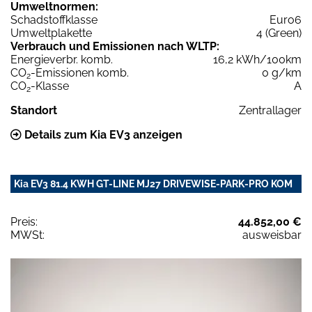
Umweltnormen:
Schadstoffklasse
Euro6
Umweltplakette
4 (Green)
Verbrauch und Emissionen nach WLTP:
Energieverbr. komb.
16,2 kWh/100km
CO
-Emissionen komb.
0 g/km
2
CO
-Klasse
A
2
Standort
Zentrallager
Details zum Kia EV3 anzeigen
Kia EV3 81.4 KWH GT-LINE MJ27 DRIVEWISE-PARK-PRO KOM
Preis:
44.852,00 €
MWSt:
ausweisbar