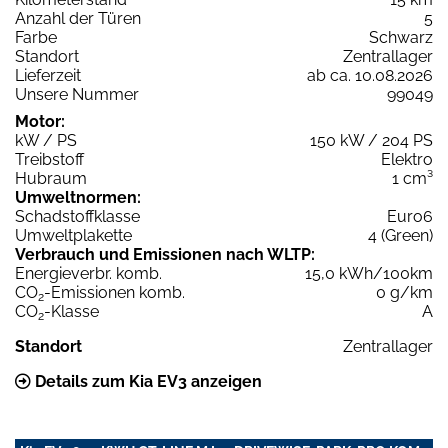
Anzahl der Türen
5
Farbe
Schwarz
Standort
Zentrallager
Lieferzeit
ab ca. 10.08.2026
Unsere Nummer
99049
Motor:
kW / PS
150 kW / 204 PS
Treibstoff
Elektro
Hubraum
1 cm³
Umweltnormen:
Schadstoffklasse
Euro6
Umweltplakette
4 (Green)
Verbrauch und Emissionen nach WLTP:
Energieverbr. komb.
15,0 kWh/100km
CO
-Emissionen komb.
0 g/km
2
CO
-Klasse
A
2
Standort
Zentrallager
Details zum Kia EV3 anzeigen