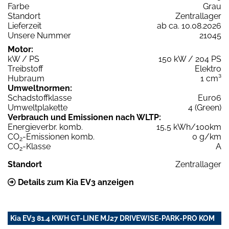
Farbe
Grau
Standort
Zentrallager
Lieferzeit
ab ca. 10.08.2026
Unsere Nummer
21045
Motor:
kW / PS
150 kW / 204 PS
Treibstoff
Elektro
Hubraum
1 cm³
Umweltnormen:
Schadstoffklasse
Euro6
Umweltplakette
4 (Green)
Verbrauch und Emissionen nach WLTP:
Energieverbr. komb.
15,5 kWh/100km
CO
-Emissionen komb.
0 g/km
2
CO
-Klasse
A
2
Standort
Zentrallager
Details zum Kia EV3 anzeigen
Kia EV3 81.4 KWH GT-LINE MJ27 DRIVEWISE-PARK-PRO KOM