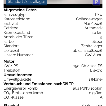
Standort Zentrallager
Allgemeine Daten:
Fahrzeugtyp
Pkw
Karosserieform
Geländewagen
Erst-Zul.
Mai / 2026
Getriebe
Automatik
Kilometerstand
10 km
Anzahl der Türen
5
Farbe
Silber
Standort
Zentrallager
Lieferzeit
ab ca. 19.08.2026
Unsere Nummer
GW-A806
Motor:
kW / PS
150 kW / 204 PS
Treibstoff
Elektro
Umweltnormen:
Umweltplakette
1 (None)
Verbrauch und Emissionen nach WLTP:
Energieverbr. komb.
15,4 kWh/100km
CO
-Emissionen komb.
0 g/km
2
CO
-Klasse
A
2
Standort
Zentrallager