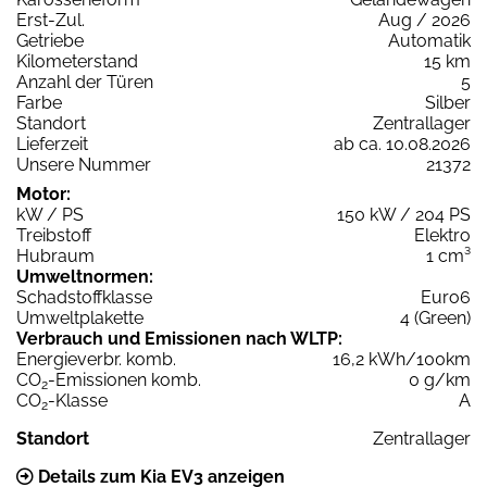
Erst-Zul.
Aug / 2026
Getriebe
Automatik
Kilometerstand
15 km
Anzahl der Türen
5
Farbe
Silber
Standort
Zentrallager
Lieferzeit
ab ca. 10.08.2026
Unsere Nummer
21372
Motor:
kW / PS
150 kW / 204 PS
Treibstoff
Elektro
Hubraum
1 cm³
Umweltnormen:
Schadstoffklasse
Euro6
Umweltplakette
4 (Green)
Verbrauch und Emissionen nach WLTP:
Energieverbr. komb.
16,2 kWh/100km
CO
-Emissionen komb.
0 g/km
2
CO
-Klasse
A
2
Standort
Zentrallager
Details zum Kia EV3 anzeigen