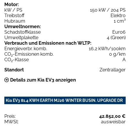
Motor:
kW / PS
150 kW / 204 PS
Treibstoff
Elektro
Hubraum
1 cm³
Umweltnormen:
Schadstoffklasse
Euro6
Umweltplakette
4 (Green)
Verbrauch und Emissionen nach WLTP:
Energieverbr. komb.
16,2 kWh/100km
CO
-Emissionen komb.
0 g/km
2
CO
-Klasse
A
2
Standort
Zentrallager
Details zum Kia EV3 anzeigen
Kia EV3 81.4 KWH EARTH MJ26 WINTER BUSIN. UPGRADE DR
Preis:
42.852,00 €
MWSt:
ausweisbar