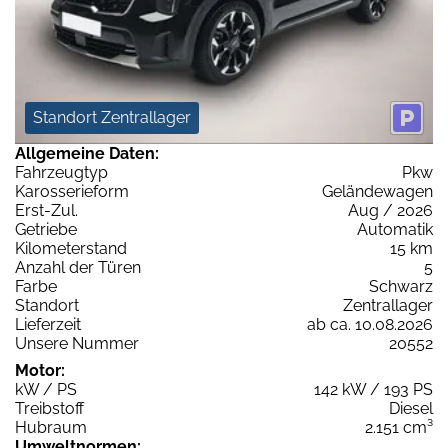
Standort Zentrallager
Allgemeine Daten:
Fahrzeugtyp
Pkw
Karosserieform
Geländewagen
Erst-Zul.
Aug / 2026
Getriebe
Automatik
Kilometerstand
15 km
Anzahl der Türen
5
Farbe
Schwarz
Standort
Zentrallager
Lieferzeit
ab ca. 10.08.2026
Unsere Nummer
20552
Motor:
kW / PS
142 kW / 193 PS
Treibstoff
Diesel
Hubraum
2.151 cm³
Umweltnormen: