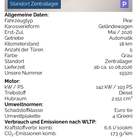
Standort Zentrallager
Allgemeine Daten:
Fahrzeugtyp
Pkw
Karosserieform
Geländewagen
Erst-Zul.
Mai / 2026
Getriebe
Automatik
Kilometerstand
18 km
Anzahl der Türen
5
Farbe
Grau
Standort
Zentrallager
Lieferzeit
ab ca. 10.08.2026
Unsere Nummer
19320
Motor:
kW / PS
142 kW / 193 PS
Treibstoff
Diesel
Hubraum
2.151 cm³
Umweltnormen:
Schadstoffklasse
Euro 6e
Umweltplakette
4 (Green)
Verbrauch und Emissionen nach WLTP:
Kraftstoffverbr. komb.
6,6 l/100km
CO
-Emissionen komb.
173 g/km
2