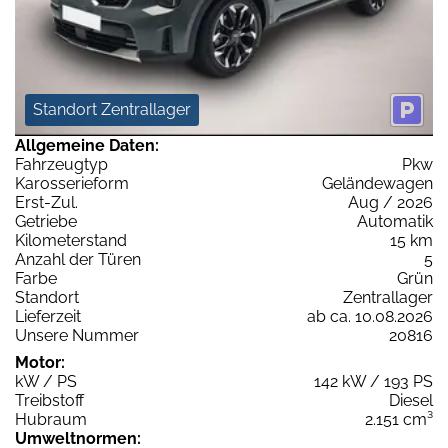
Standort Zentrallager
Allgemeine Daten:
Fahrzeugtyp
Pkw
Karosserieform
Geländewagen
Erst-Zul.
Aug / 2026
Getriebe
Automatik
Kilometerstand
15 km
Anzahl der Türen
5
Farbe
Grün
Standort
Zentrallager
Lieferzeit
ab ca. 10.08.2026
Unsere Nummer
20816
Motor:
kW / PS
142 kW / 193 PS
Treibstoff
Diesel
Hubraum
2.151 cm³
Umweltnormen: