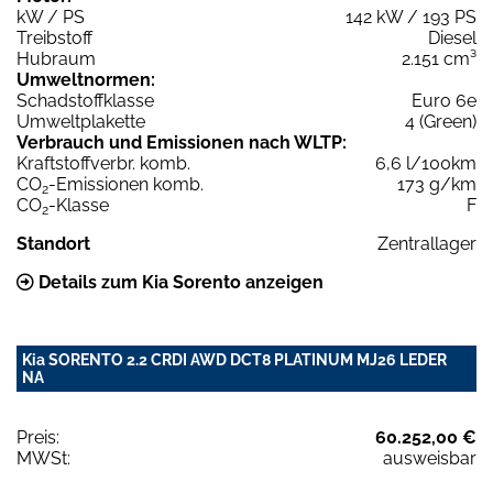
kW / PS
142 kW / 193 PS
Treibstoff
Diesel
Hubraum
2.151 cm³
Umweltnormen:
Schadstoffklasse
Euro 6e
Umweltplakette
4 (Green)
Verbrauch und Emissionen nach WLTP:
Kraftstoffverbr. komb.
6,6 l/100km
CO
-Emissionen komb.
173 g/km
2
CO
-Klasse
F
2
Standort
Zentrallager
Details zum Kia Sorento anzeigen
Kia SORENTO 2.2 CRDI AWD DCT8 PLATINUM MJ26 LEDER
NA
Preis:
60.252,00 €
MWSt:
ausweisbar