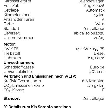
Karosserieform
Geländewagen
Erst-Zul.
Aug / 2026
Getriebe
Automatik
Kilometerstand
15 km
Anzahl der Türen
5
Farbe
Weiß
Standort
Zentrallager
Lieferzeit
ab ca. 10.08.2026
Unsere Nummer
20815
Motor:
kW / PS
142 kW / 193 PS
Treibstoff
Diesel
Hubraum
2.151 cm³
Umweltnormen:
Schadstoffklasse
Euro 6e
Umweltplakette
4 (Green)
Verbrauch und Emissionen nach WLTP:
Kraftstoffverbr. komb.
6,6 l/100km
CO
-Emissionen komb.
173 g/km
2
CO
-Klasse
F
2
Standort
Zentrallager
Details zum Kia Sorento anzeigen