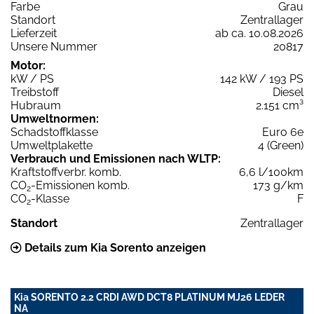
Farbe
Grau
Standort
Zentrallager
Lieferzeit
ab ca. 10.08.2026
Unsere Nummer
20817
Motor:
kW / PS
142 kW / 193 PS
Treibstoff
Diesel
Hubraum
2.151 cm³
Umweltnormen:
Schadstoffklasse
Euro 6e
Umweltplakette
4 (Green)
Verbrauch und Emissionen nach WLTP:
Kraftstoffverbr. komb.
6,6 l/100km
CO
-Emissionen komb.
173 g/km
2
CO
-Klasse
F
2
Standort
Zentrallager
Details zum Kia Sorento anzeigen
Kia SORENTO 2.2 CRDI AWD DCT8 PLATINUM MJ26 LEDER
NA