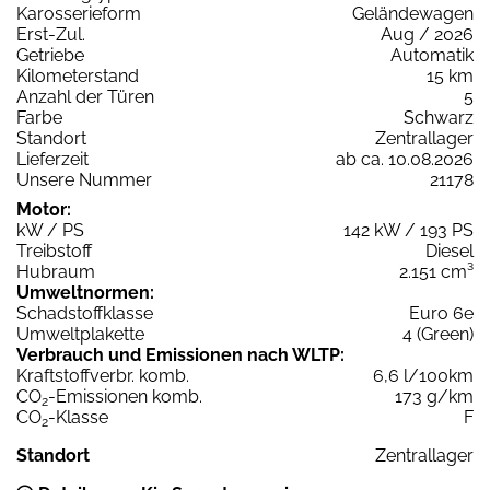
Karosserieform
Geländewagen
Erst-Zul.
Aug / 2026
Getriebe
Automatik
Kilometerstand
15 km
Anzahl der Türen
5
Farbe
Schwarz
Standort
Zentrallager
Lieferzeit
ab ca. 10.08.2026
Unsere Nummer
21178
Motor:
kW / PS
142 kW / 193 PS
Treibstoff
Diesel
Hubraum
2.151 cm³
Umweltnormen:
Schadstoffklasse
Euro 6e
Umweltplakette
4 (Green)
Verbrauch und Emissionen nach WLTP:
Kraftstoffverbr. komb.
6,6 l/100km
CO
-Emissionen komb.
173 g/km
2
CO
-Klasse
F
2
Standort
Zentrallager