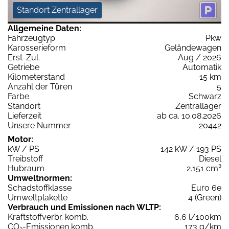
Standort Zentrallager
Allgemeine Daten:
Fahrzeugtyp
Pkw
Karosserieform
Geländewagen
Erst-Zul.
Aug / 2026
Getriebe
Automatik
Kilometerstand
15 km
Anzahl der Türen
5
Farbe
Schwarz
Standort
Zentrallager
Lieferzeit
ab ca. 10.08.2026
Unsere Nummer
20442
Motor:
kW / PS
142 kW / 193 PS
Treibstoff
Diesel
Hubraum
2.151 cm³
Umweltnormen:
Schadstoffklasse
Euro 6e
Umweltplakette
4 (Green)
Verbrauch und Emissionen nach WLTP:
Kraftstoffverbr. komb.
6,6 l/100km
CO
-Emissionen komb.
173 g/km