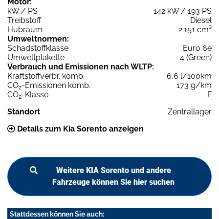
Motor:
kW / PS
142 kW / 193 PS
Treibstoff
Diesel
Hubraum
2.151 cm³
Umweltnormen:
Schadstoffklasse
Euro 6e
Umweltplakette
4 (Green)
Verbrauch und Emissionen nach WLTP:
Kraftstoffverbr. komb.
6,6 l/100km
CO
-Emissionen komb.
173 g/km
2
CO
-Klasse
F
2
Standort
Zentrallager
Details zum Kia Sorento anzeigen
Weitere KIA Sorento und andere
Fahrzeuge können Sie hier suchen
Stattdessen können Sie auch: