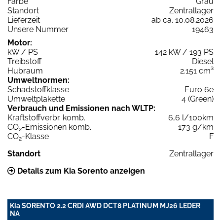
Farbe
Grau
Standort
Zentrallager
Lieferzeit
ab ca. 10.08.2026
Unsere Nummer
19463
Motor:
kW / PS
142 kW / 193 PS
Treibstoff
Diesel
Hubraum
2.151 cm³
Umweltnormen:
Schadstoffklasse
Euro 6e
Umweltplakette
4 (Green)
Verbrauch und Emissionen nach WLTP:
Kraftstoffverbr. komb.
6,6 l/100km
CO
-Emissionen komb.
173 g/km
2
CO
-Klasse
F
2
Standort
Zentrallager
Details zum Kia Sorento anzeigen
Kia SORENTO 2.2 CRDI AWD DCT8 PLATINUM MJ26 LEDER
NA