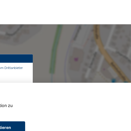
om Drittanbieter
tion zu
tieren