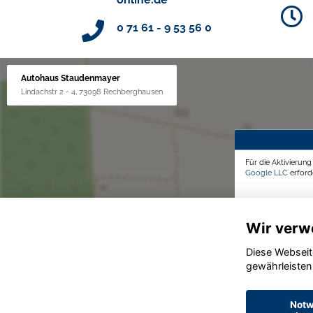
0 71 61 - 9 53 56 0
Autohaus Staudenmayer
Lindachstr 2 - 4, 73098 Rechberghausen
Für die Aktivierun
Google LLC
erforde
Wir verw
Diese Webseit
gewährleisten
Notw