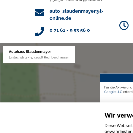
auto_staudenmayer@t-
online.de
0 71 61 - 9 53 56 0
Autohaus Staudenmayer
Lindachstr 2 - 4, 73098 Rechberghausen
Für die Aktivierun
Google LLC
erforde
Wir verw
Diese Webseit
gewährleisten