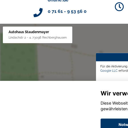
0 71 61 - 9 53 56 0
Autohaus Staudenmayer
Lindachstr 2 - 4, 73098 Rechberghausen
Für die Aktivierun
Google LLC
erforde
Wir verw
Diese Webseit
gewährleisten
Notw