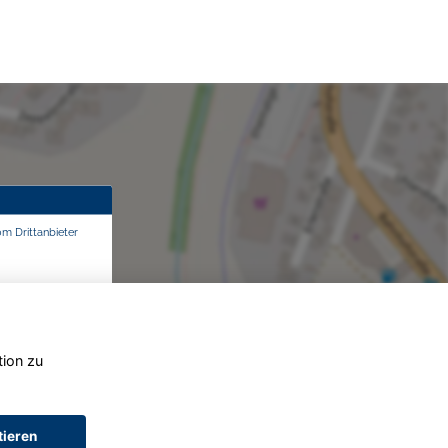
om Drittanbieter
tion zu
tieren