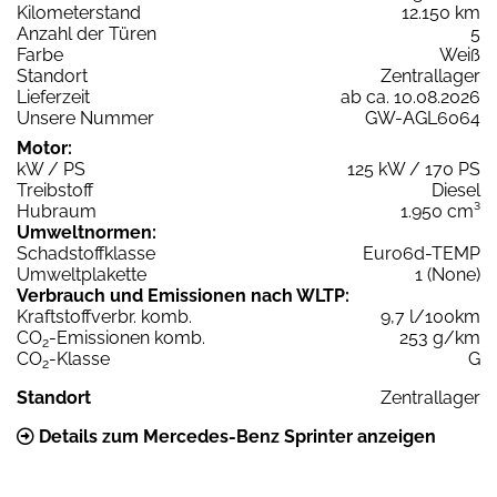
Kilometerstand
12.150 km
Anzahl der Türen
5
Farbe
Weiß
Standort
Zentrallager
Lieferzeit
ab ca. 10.08.2026
Unsere Nummer
GW-AGL6064
Motor:
kW / PS
125 kW / 170 PS
Treibstoff
Diesel
Hubraum
1.950 cm³
Umweltnormen:
Schadstoffklasse
Euro6d-TEMP
Umweltplakette
1 (None)
Verbrauch und Emissionen nach WLTP:
Kraftstoffverbr. komb.
9,7 l/100km
CO
-Emissionen komb.
253 g/km
2
CO
-Klasse
G
2
Standort
Zentrallager
Details zum Mercedes-Benz Sprinter anzeigen