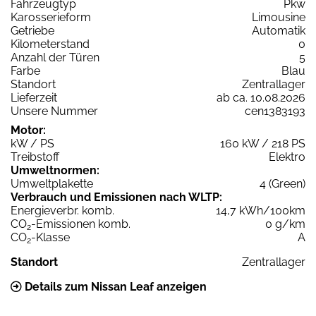
Fahrzeugtyp
Pkw
Karosserieform
Limousine
Getriebe
Automatik
Kilometerstand
0
Anzahl der Türen
5
Farbe
Blau
Standort
Zentrallager
Lieferzeit
ab ca. 10.08.2026
Unsere Nummer
cen1383193
Motor:
kW / PS
160 kW / 218 PS
Treibstoff
Elektro
Umweltnormen:
Umweltplakette
4 (Green)
Verbrauch und Emissionen nach WLTP:
Energieverbr. komb.
14,7 kWh/100km
CO
-Emissionen komb.
0 g/km
2
CO
-Klasse
A
2
Standort
Zentrallager
Details zum Nissan Leaf anzeigen