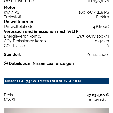
Unsere Nummer
cen1383076
Motor:
kW / PS
160 kW / 218 PS
Treibstoff
Elektro
Umweltnormen:
Umweltplakette
4 (Green)
Verbrauch und Emissionen nach WLTP:
Energieverbr. komb.
13,7 kWh/100km
CO
-Emissionen komb.
0 g/km
2
CO
-Klasse
A
2
Standort
Zentrallager
Details zum Nissan Leaf anzeigen
Nissan LEAF 75KWH MY26 EVOLVE 2-FARBEN
Preis:
47.034,00 €
MWSt:
ausweisbar