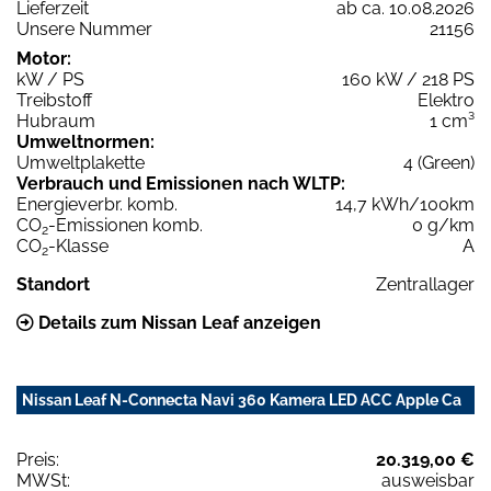
Lieferzeit
ab ca. 10.08.2026
Unsere Nummer
21156
Motor:
kW / PS
160 kW / 218 PS
Treibstoff
Elektro
Hubraum
1 cm³
Umweltnormen:
Umweltplakette
4 (Green)
Verbrauch und Emissionen nach WLTP:
Energieverbr. komb.
14,7 kWh/100km
CO
-Emissionen komb.
0 g/km
2
CO
-Klasse
A
2
Standort
Zentrallager
Details zum Nissan Leaf anzeigen
Nissan Leaf N-Connecta Navi 360 Kamera LED ACC Apple Ca
Preis:
20.319,00 €
MWSt:
ausweisbar