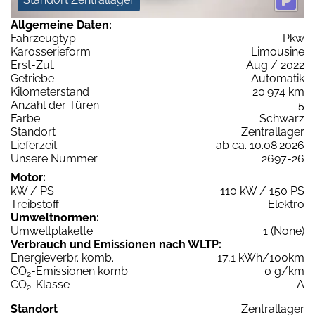
Allgemeine Daten:
Fahrzeugtyp
Pkw
Karosserieform
Limousine
Erst-Zul.
Aug / 2022
Getriebe
Automatik
Kilometerstand
20.974 km
Anzahl der Türen
5
Farbe
Schwarz
Standort
Zentrallager
Lieferzeit
ab ca. 10.08.2026
Unsere Nummer
2697-26
Motor:
kW / PS
110 kW / 150 PS
Treibstoff
Elektro
Umweltnormen:
Umweltplakette
1 (None)
Verbrauch und Emissionen nach WLTP:
Energieverbr. komb.
17,1 kWh/100km
CO
-Emissionen komb.
0 g/km
2
CO
-Klasse
A
2
Standort
Zentrallager