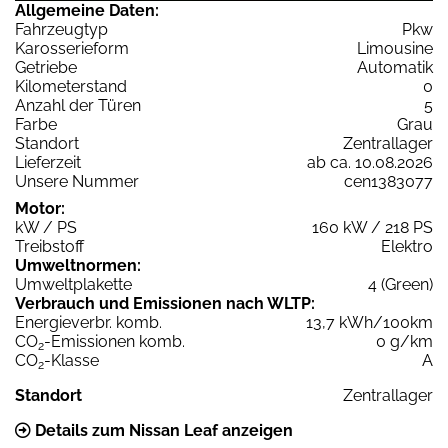
Allgemeine Daten:
Fahrzeugtyp
Pkw
Karosserieform
Limousine
Getriebe
Automatik
Kilometerstand
0
Anzahl der Türen
5
Farbe
Grau
Standort
Zentrallager
Lieferzeit
ab ca. 10.08.2026
Unsere Nummer
cen1383077
Motor:
kW / PS
160 kW / 218 PS
Treibstoff
Elektro
Umweltnormen:
Umweltplakette
4 (Green)
Verbrauch und Emissionen nach WLTP:
Energieverbr. komb.
13,7 kWh/100km
CO
-Emissionen komb.
0 g/km
2
CO
-Klasse
A
2
Standort
Zentrallager
Details zum Nissan Leaf anzeigen