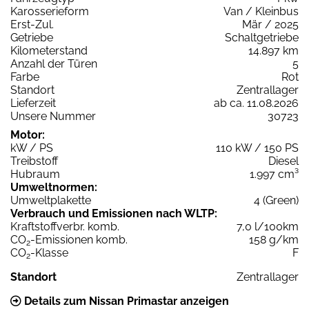
Karosserieform
Van / Kleinbus
Erst-Zul.
Mär / 2025
Getriebe
Schaltgetriebe
Kilometerstand
14.897 km
Anzahl der Türen
5
Farbe
Rot
Standort
Zentrallager
Lieferzeit
ab ca. 11.08.2026
Unsere Nummer
30723
Motor:
kW / PS
110 kW / 150 PS
Treibstoff
Diesel
Hubraum
1.997 cm³
Umweltnormen:
Umweltplakette
4 (Green)
Verbrauch und Emissionen nach WLTP:
Kraftstoffverbr. komb.
7,0 l/100km
CO
-Emissionen komb.
158 g/km
2
CO
-Klasse
F
2
Standort
Zentrallager
Details zum Nissan Primastar anzeigen