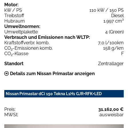
Motor:
kW / PS
110 kW / 150 PS
Treibstoff
Diesel
Hubraum
1.997 cm³
Umweltnormen:
Umweltplakette
4 (Green)
Verbrauch und Emissionen nach WLTP:
Kraftstoffverbr. komb.
7,0 l/100km
CO
-Emissionen komb.
158 g/km
2
CO
-Klasse
F
2
Standort
Zentrallager
Details zum Nissan Primastar anzeigen
Nissan Primastar dCi 150 Tekna L1H1 GJR+RFK+LED
Preis:
31.162,00 €
MWSt:
ausweisbar