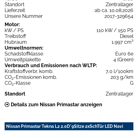
Standort
Zentrallager
Lieferzeit
ab ca. 10.08.2026
Unsere Nummer
2017-329654
Motor:
kW / PS
110 kW / 150 PS
Treibstoff
Diesel
Hubraum
1.997 cm³
Umweltnormen:
Schadstoffklasse
Euro 6e
Umweltplakette
4 (Green)
Verbrauch und Emissionen nach WLTP:
Kraftstoffverbr. komb.
7,0 l/100km
CO
-Emissionen komb.
203 g/km
2
CO
-Klasse
G
2
Standort
Zentrallager
Details zum Nissan Primastar anzeigen
Nissan Primastar Tekna L2 2.0D*9Sitze 2xSchTür LED Navi