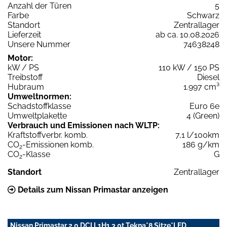
Anzahl der Türen
5
Farbe
Schwarz
Standort
Zentrallager
Lieferzeit
ab ca. 10.08.2026
Unsere Nummer
74638248
Motor:
kW / PS
110 kW / 150 PS
Treibstoff
Diesel
Hubraum
1.997 cm³
Umweltnormen:
Schadstoffklasse
Euro 6e
Umweltplakette
4 (Green)
Verbrauch und Emissionen nach WLTP:
Kraftstoffverbr. komb.
7,1 l/100km
CO
-Emissionen komb.
186 g/km
2
CO
-Klasse
G
2
Standort
Zentrallager
Details zum Nissan Primastar anzeigen
Nissan Primastar 2.0 DCI L1H1 3,0t Tekna*8 Sitze*LED