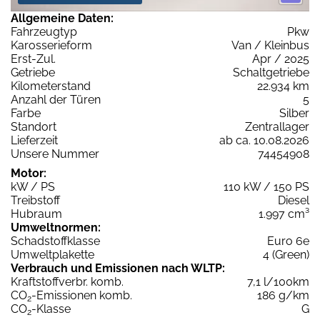
Allgemeine Daten:
Fahrzeugtyp
Pkw
Karosserieform
Van / Kleinbus
Erst-Zul.
Apr / 2025
Getriebe
Schaltgetriebe
Kilometerstand
22.934 km
Anzahl der Türen
5
Farbe
Silber
Standort
Zentrallager
Lieferzeit
ab ca. 10.08.2026
Unsere Nummer
74454908
Motor:
kW / PS
110 kW / 150 PS
Treibstoff
Diesel
Hubraum
1.997 cm³
Umweltnormen:
Schadstoffklasse
Euro 6e
Umweltplakette
4 (Green)
Verbrauch und Emissionen nach WLTP:
Kraftstoffverbr. komb.
7,1 l/100km
CO
-Emissionen komb.
186 g/km
2
CO
-Klasse
G
2