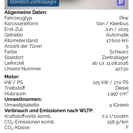
Standort Zentrallager
Allgemeine Daten:
Fahrzeugtyp
Pkw
Karosserieform
Van / Kleinbus
Erst-Zul.
Jun / 2025
Getriebe
Automatik
Kilometerstand
17.600 km
Anzahl der Türen
5
Farbe
Schwarz
Standort
Zentrallager
Lieferzeit
ab ca. 11.08.2026
Unsere Nummer
42730
Motor:
kW / PS
125 kW / 170 PS
Treibstoff
Diesel
Hubraum
1.997 cm³
Umweltnormen:
Umweltplakette
4 (Green)
Verbrauch und Emissionen nach WLTP:
Kraftstoffverbr. komb.
7,0 l/100km
CO
-Emissionen komb.
158 g/km
2
CO
-Klasse
F
2