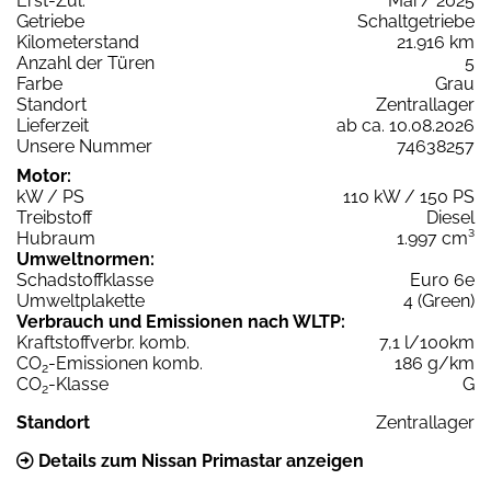
Erst-Zul.
Mai / 2025
Getriebe
Schaltgetriebe
Kilometerstand
21.916 km
Anzahl der Türen
5
Farbe
Grau
Standort
Zentrallager
Lieferzeit
ab ca. 10.08.2026
Unsere Nummer
74638257
Motor:
kW / PS
110 kW / 150 PS
Treibstoff
Diesel
Hubraum
1.997 cm³
Umweltnormen:
Schadstoffklasse
Euro 6e
Umweltplakette
4 (Green)
Verbrauch und Emissionen nach WLTP:
Kraftstoffverbr. komb.
7,1 l/100km
CO
-Emissionen komb.
186 g/km
2
CO
-Klasse
G
2
Standort
Zentrallager
Details zum Nissan Primastar anzeigen