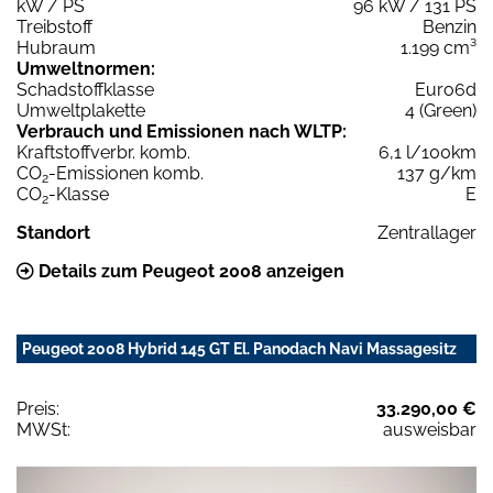
kW / PS
96 kW / 131 PS
Treibstoff
Benzin
Hubraum
1.199 cm³
Umweltnormen:
Schadstoffklasse
Euro6d
Umweltplakette
4 (Green)
Verbrauch und Emissionen nach WLTP:
Kraftstoffverbr. komb.
6,1 l/100km
CO
-Emissionen komb.
137 g/km
2
CO
-Klasse
E
2
Standort
Zentrallager
Details zum Peugeot 2008 anzeigen
Peugeot 2008 Hybrid 145 GT El. Panodach Navi Massagesitz
Preis:
33.290,00 €
MWSt:
ausweisbar