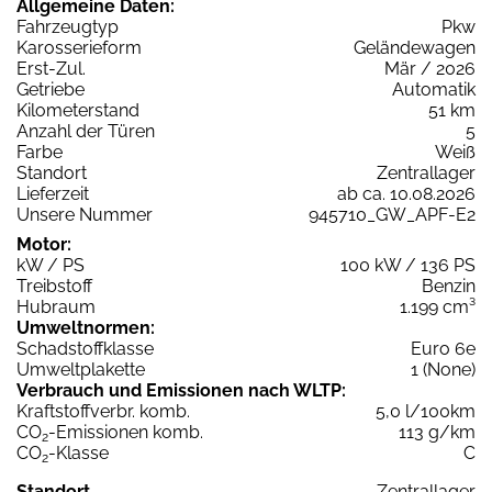
Allgemeine Daten:
Fahrzeugtyp
Pkw
Karosserieform
Geländewagen
Erst-Zul.
Mär / 2026
Getriebe
Automatik
Kilometerstand
51 km
Anzahl der Türen
5
Farbe
Weiß
Standort
Zentrallager
Lieferzeit
ab ca. 10.08.2026
Unsere Nummer
945710_GW_APF-E2
Motor:
kW / PS
100 kW / 136 PS
Treibstoff
Benzin
Hubraum
1.199 cm³
Umweltnormen:
Schadstoffklasse
Euro 6e
Umweltplakette
1 (None)
Verbrauch und Emissionen nach WLTP:
Kraftstoffverbr. komb.
5,0 l/100km
CO
-Emissionen komb.
113 g/km
2
CO
-Klasse
C
2
Standort
Zentrallager