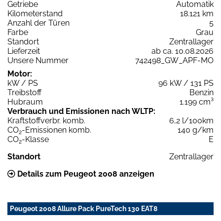
Getriebe
Automatik
Kilometerstand
18.121 km
Anzahl der Türen
5
Farbe
Grau
Standort
Zentrallager
Lieferzeit
ab ca. 10.08.2026
Unsere Nummer
742498_GW_APF-MO
Motor:
kW / PS
96 kW / 131 PS
Treibstoff
Benzin
Hubraum
1.199 cm³
Verbrauch und Emissionen nach WLTP:
Kraftstoffverbr. komb.
6,2 l/100km
CO
-Emissionen komb.
140 g/km
2
CO
-Klasse
E
2
Standort
Zentrallager
Details zum Peugeot 2008 anzeigen
Peugeot 2008 Allure Pack PureTech 130 EAT8