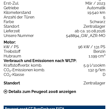
Erst-Zul.
Mär / 2023
Getriebe
Automatik
Kilometerstand
19.540 km
Anzahl der Türen
5
Farbe
Schwarz
Standort
Zentrallager
Lieferzeit
ab ca. 10.08.2026
Unsere Nummer
548894_GW_AZR-MO
Motor:
kW / PS
96 kW / 131 PS
Treibstoff
Benzin
Hubraum
1.199 cm³
Verbrauch und Emissionen nach WLTP:
Kraftstoffverbr. komb.
5,9 l/100km
CO
-Emissionen komb.
132 g/km
2
CO
-Klasse
D
2
Standort
Zentrallager
Details zum Peugeot 2008 anzeigen
Peugeot 2008 GT PureTech 130 EAT8