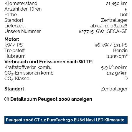
Kilometerstand
21.850 km
Anzahl der Türen
5
Farbe
Rot
Standort
Zentrallager
Lieferzeit
ab ca. 10.08.2026
Unsere Nummer
827715_GW_GECA-GE
Motor:
kW / PS
96 kW / 131 PS
Treibstoff
Benzin
Hubraum
1.199 cm³
Verbrauch und Emissionen nach WLTP:
Kraftstoffverbr. komb.
5,9 l/100km
CO
-Emissionen komb.
132 g/km
2
CO
-Klasse
D
2
Standort
Zentrallager
Details zum Peugeot 2008 anzeigen
Peugeot 2008 GT 1.2 PureTech 130 EU6d Navi LED Klimaauto