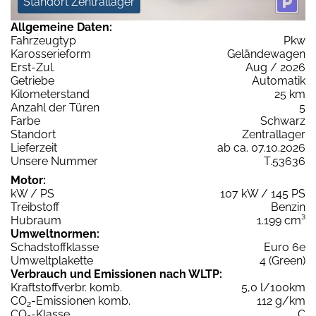
Standort Zentrallager
Allgemeine Daten:
Fahrzeugtyp
Pkw
Karosserieform
Geländewagen
Erst-Zul.
Aug / 2026
Getriebe
Automatik
Kilometerstand
25 km
Anzahl der Türen
5
Farbe
Schwarz
Standort
Zentrallager
Lieferzeit
ab ca. 07.10.2026
Unsere Nummer
T.53636
Motor:
kW / PS
107 kW / 145 PS
Treibstoff
Benzin
Hubraum
1.199 cm³
Umweltnormen:
Schadstoffklasse
Euro 6e
Umweltplakette
4 (Green)
Verbrauch und Emissionen nach WLTP:
Kraftstoffverbr. komb.
5,0 l/100km
CO
-Emissionen komb.
112 g/km
2
CO
-Klasse
C