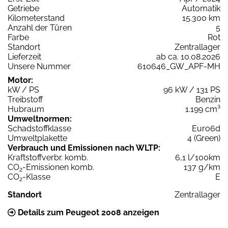
Getriebe
Automatik
Kilometerstand
15.300 km
Anzahl der Türen
5
Farbe
Rot
Standort
Zentrallager
Lieferzeit
ab ca. 10.08.2026
Unsere Nummer
610646_GW_APF-MH
Motor:
kW / PS
96 kW / 131 PS
Treibstoff
Benzin
Hubraum
1.199 cm³
Umweltnormen:
Schadstoffklasse
Euro6d
Umweltplakette
4 (Green)
Verbrauch und Emissionen nach WLTP:
Kraftstoffverbr. komb.
6,1 l/100km
CO
-Emissionen komb.
137 g/km
2
CO
-Klasse
E
2
Standort
Zentrallager
Details zum Peugeot 2008 anzeigen