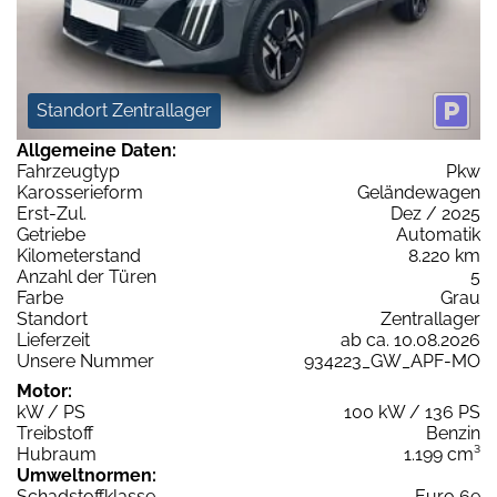
Standort Zentrallager
Allgemeine Daten:
Fahrzeugtyp
Pkw
Karosserieform
Geländewagen
Erst-Zul.
Dez / 2025
Getriebe
Automatik
Kilometerstand
8.220 km
Anzahl der Türen
5
Farbe
Grau
Standort
Zentrallager
Lieferzeit
ab ca. 10.08.2026
Unsere Nummer
934223_GW_APF-MO
Motor:
kW / PS
100 kW / 136 PS
Treibstoff
Benzin
Hubraum
1.199 cm³
Umweltnormen:
Schadstoffklasse
Euro 6e