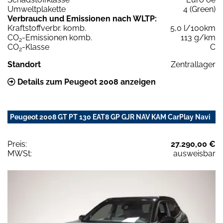
Umweltplakette
4 (Green)
Verbrauch und Emissionen nach WLTP:
Kraftstoffverbr. komb.
5,0 l/100km
CO
-Emissionen komb.
113 g/km
2
CO
-Klasse
C
2
Standort
Zentrallager
Details zum Peugeot 2008 anzeigen
Peugeot 2008 GT PT 130 EAT8 GP GJR NAV KAM CarPlay Navi
Preis:
27.290,00 €
MWSt:
ausweisbar