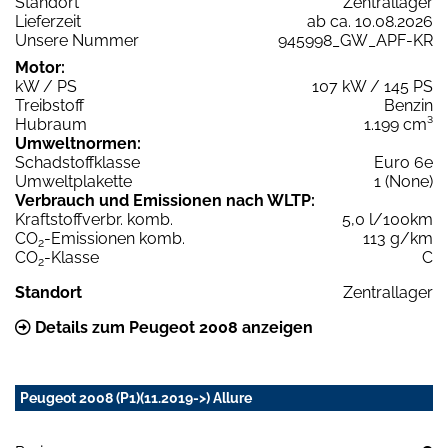
Standort
Zentrallager
Lieferzeit
ab ca. 10.08.2026
Unsere Nummer
945998_GW_APF-KR
Motor:
kW / PS
107 kW / 145 PS
Treibstoff
Benzin
Hubraum
1.199 cm³
Umweltnormen:
Schadstoffklasse
Euro 6e
Umweltplakette
1 (None)
Verbrauch und Emissionen nach WLTP:
Kraftstoffverbr. komb.
5,0 l/100km
CO
-Emissionen komb.
113 g/km
2
CO
-Klasse
C
2
Standort
Zentrallager
Details zum Peugeot 2008 anzeigen
Peugeot 2008 (P1)(11.2019->) Allure