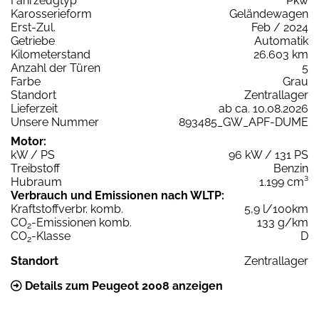
Fahrzeugtyp
Pkw
Karosserieform
Geländewagen
Erst-Zul.
Feb / 2024
Getriebe
Automatik
Kilometerstand
26.603 km
Anzahl der Türen
5
Farbe
Grau
Standort
Zentrallager
Lieferzeit
ab ca. 10.08.2026
Unsere Nummer
893485_GW_APF-DUME
Motor:
kW / PS
96 kW / 131 PS
Treibstoff
Benzin
Hubraum
1.199 cm³
Verbrauch und Emissionen nach WLTP:
Kraftstoffverbr. komb.
5,9 l/100km
CO
-Emissionen komb.
133 g/km
2
CO
-Klasse
D
2
Standort
Zentrallager
Details zum Peugeot 2008 anzeigen