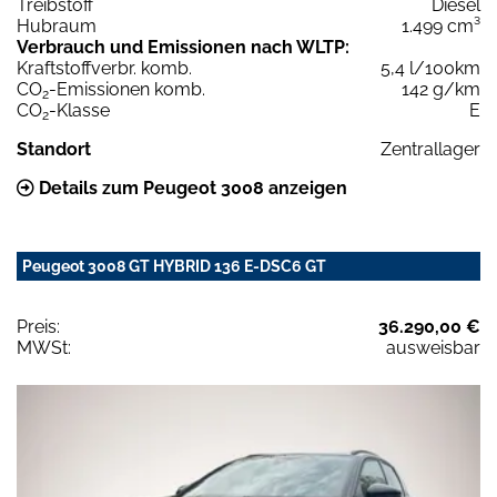
Treibstoff
Diesel
Hubraum
1.499 cm³
Verbrauch und Emissionen nach WLTP:
Kraftstoffverbr. komb.
5,4 l/100km
CO
-Emissionen komb.
142 g/km
2
CO
-Klasse
E
2
Standort
Zentrallager
Details zum Peugeot 3008 anzeigen
Peugeot 3008 GT HYBRID 136 E-DSC6 GT
Preis:
36.290,00 €
MWSt:
ausweisbar