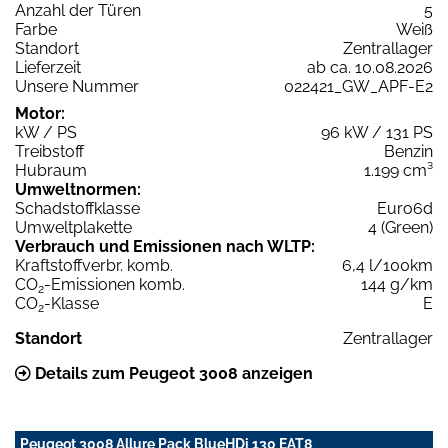
Anzahl der Türen
5
Farbe
Weiß
Standort
Zentrallager
Lieferzeit
ab ca. 10.08.2026
Unsere Nummer
022421_GW_APF-E2
Motor:
kW / PS
96 kW / 131 PS
Treibstoff
Benzin
Hubraum
1.199 cm³
Umweltnormen:
Schadstoffklasse
Euro6d
Umweltplakette
4 (Green)
Verbrauch und Emissionen nach WLTP:
Kraftstoffverbr. komb.
6,4 l/100km
CO
-Emissionen komb.
144 g/km
2
CO
-Klasse
E
2
Standort
Zentrallager
Details zum Peugeot 3008 anzeigen
Peugeot 3008 Allure Pack BlueHDi 130 EAT8