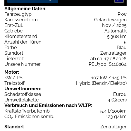
Allgemeine Daten:
Fahrzeugtyp
Pkw
Karosserieform
Geländewagen
Erst-Zul.
Nov / 2025
Getriebe
Automatik
Kilometerstand
5.368 km
Anzahl der Türen
5
Farbe
Blau
Standort
Zentrallager
Lieferzeit
ab ca. 17.08.2026
Unsere Nummer
PEU300_S116264
Motor:
kW / PS
107 kW / 145 PS
Treibstoff
Hybrid (Benzin/Elektro)
Umweltnormen:
Schadstoffklasse
Euro6
Umweltplakette
4 (Green)
Verbrauch und Emissionen nach WLTP:
Kraftstoffverbr. komb.
5,4 l/100km
CO
-Emissionen komb.
123 g/km
2
Standort
Zentrallager