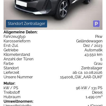
Standort Zentrallager
Allgemeine Daten:
Fahrzeugtyp
Pkw
Karosserieform
Geländewagen
Erst-Zul.
Dez / 2023
Getriebe
Automatik
Kilometerstand
43.550 km
Anzahl der Türen
5
Farbe
Grau
Standort
Zentrallager
Lieferzeit
ab ca. 10.08.2026
Unsere Nummer
154008_GW_AAR-DUKF
Motor:
kW / PS
96 kW / 131 PS
Treibstoff
Diesel
Hubraum
1.499 cm³
Umweltnormen:
Umweltplakette
4 (Green)