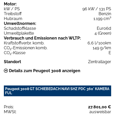
Motor:
kW / PS
96 kW / 131 PS
Treibstoff
Benzin
Hubraum
1.199 cm³
Umweltnormen:
Schadstoffklasse
Euro6d
Umweltplakette
4 (Green)
Verbrauch und Emissionen nach WLTP:
Kraftstoffverbr. komb.
6,6 l/100km
CO
-Emissionen komb.
149 g/km
2
CO
-Klasse
E
2
Standort
Zentrallager
Details zum Peugeot 3008 anzeigen
Peugeot 3008 GT SCHIEBEDACH NAVI SHZ PDC 360° KAMERA
FUL
Preis:
27.801,00 €
MWSt:
ausweisbar