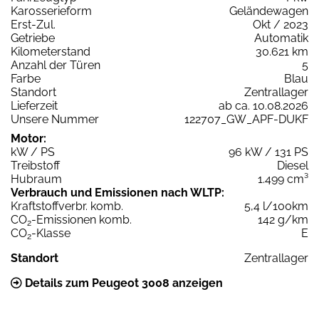
Karosserieform
Geländewagen
Erst-Zul.
Okt / 2023
Getriebe
Automatik
Kilometerstand
30.621 km
Anzahl der Türen
5
Farbe
Blau
Standort
Zentrallager
Lieferzeit
ab ca. 10.08.2026
Unsere Nummer
122707_GW_APF-DUKF
Motor:
kW / PS
96 kW / 131 PS
Treibstoff
Diesel
Hubraum
1.499 cm³
Verbrauch und Emissionen nach WLTP:
Kraftstoffverbr. komb.
5,4 l/100km
CO
-Emissionen komb.
142 g/km
2
CO
-Klasse
E
2
Standort
Zentrallager
Details zum Peugeot 3008 anzeigen