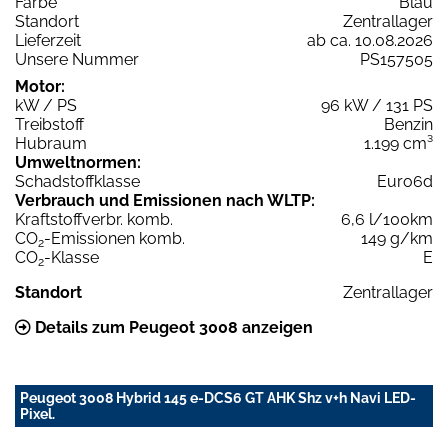
Farbe
Blau
Standort
Zentrallager
Lieferzeit
ab ca. 10.08.2026
Unsere Nummer
PS157505
Motor:
kW / PS
96 kW / 131 PS
Treibstoff
Benzin
Hubraum
1.199 cm³
Umweltnormen:
Schadstoffklasse
Euro6d
Verbrauch und Emissionen nach WLTP:
Kraftstoffverbr. komb.
6,6 l/100km
CO
-Emissionen komb.
149 g/km
2
CO
-Klasse
E
2
Standort
Zentrallager
Details zum Peugeot 3008 anzeigen
Peugeot 3008 Hybrid 145 e-DCS6 GT AHK Shz v+h Navi LED-
Pixel.