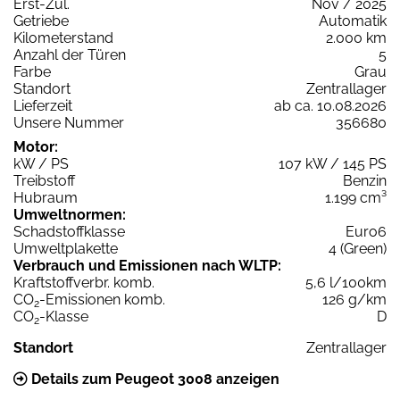
Erst-Zul.
Nov / 2025
Getriebe
Automatik
Kilometerstand
2.000 km
Anzahl der Türen
5
Farbe
Grau
Standort
Zentrallager
Lieferzeit
ab ca. 10.08.2026
Unsere Nummer
356680
Motor:
kW / PS
107 kW / 145 PS
Treibstoff
Benzin
Hubraum
1.199 cm³
Umweltnormen:
Schadstoffklasse
Euro6
Umweltplakette
4 (Green)
Verbrauch und Emissionen nach WLTP:
Kraftstoffverbr. komb.
5,6 l/100km
CO
-Emissionen komb.
126 g/km
2
CO
-Klasse
D
2
Standort
Zentrallager
Details zum Peugeot 3008 anzeigen