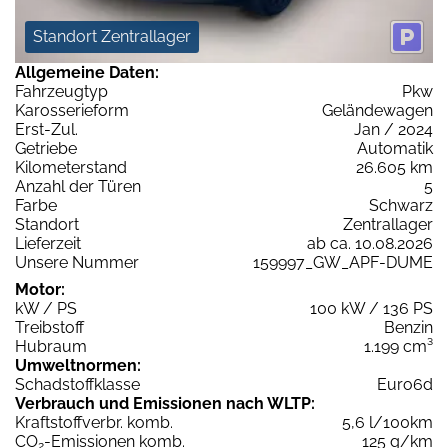
Standort Zentrallager
Allgemeine Daten:
Fahrzeugtyp
Pkw
Karosserieform
Geländewagen
Erst-Zul.
Jan / 2024
Getriebe
Automatik
Kilometerstand
26.605 km
Anzahl der Türen
5
Farbe
Schwarz
Standort
Zentrallager
Lieferzeit
ab ca. 10.08.2026
Unsere Nummer
159997_GW_APF-DUME
Motor:
kW / PS
100 kW / 136 PS
Treibstoff
Benzin
Hubraum
1.199 cm³
Umweltnormen:
Schadstoffklasse
Euro6d
Verbrauch und Emissionen nach WLTP:
Kraftstoffverbr. komb.
5,6 l/100km
CO
-Emissionen komb.
125 g/km
2