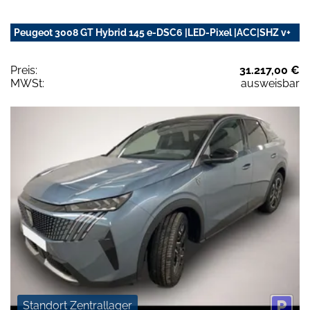
Peugeot 3008 GT Hybrid 145 e-DSC6 |LED-Pixel |ACC|SHZ v+
Preis:
31.217,00 €
MWSt:
ausweisbar
Standort Zentrallager