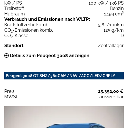
kW / PS
100 kW / 136 PS
Treibstoff
Benzin
Hubraum
1.199 cm³
Verbrauch und Emissionen nach WLTP:
Kraftstoffverbr. komb.
5,6 l/100km
CO
-Emissionen komb.
125 g/km
2
CO
-Klasse
D
2
Standort
Zentrallager
Details zum Peugeot 3008 anzeigen
Peugeot 3008 GT SHZ/360CAM/NAVI/ACC/LED/CRPLY
Preis:
25.352,00 €
MWSt:
ausweisbar