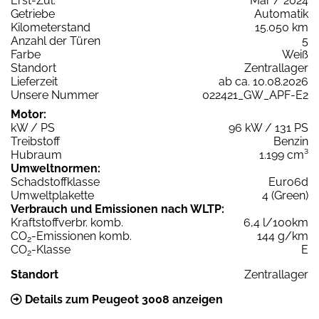
Erst-Zul.
Mär / 2024
Getriebe
Automatik
Kilometerstand
15.050 km
Anzahl der Türen
5
Farbe
Weiß
Standort
Zentrallager
Lieferzeit
ab ca. 10.08.2026
Unsere Nummer
022421_GW_APF-E2
Motor:
kW / PS
96 kW / 131 PS
Treibstoff
Benzin
Hubraum
1.199 cm³
Umweltnormen:
Schadstoffklasse
Euro6d
Umweltplakette
4 (Green)
Verbrauch und Emissionen nach WLTP:
Kraftstoffverbr. komb.
6,4 l/100km
CO
-Emissionen komb.
144 g/km
2
CO
-Klasse
E
2
Standort
Zentrallager
Details zum Peugeot 3008 anzeigen