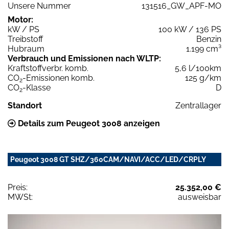
Unsere Nummer
131516_GW_APF-MO
Motor:
kW / PS
100 kW / 136 PS
Treibstoff
Benzin
Hubraum
1.199 cm³
Verbrauch und Emissionen nach WLTP:
Kraftstoffverbr. komb.
5,6 l/100km
CO
-Emissionen komb.
125 g/km
2
CO
-Klasse
D
2
Standort
Zentrallager
Details zum Peugeot 3008 anzeigen
Peugeot 3008 GT SHZ/360CAM/NAVI/ACC/LED/CRPLY
Preis:
25.352,00 €
MWSt:
ausweisbar