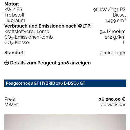
Motor:
kW / PS
96 kW / 131 PS
Treibstoff
Diesel
Hubraum
1.499 cm³
Verbrauch und Emissionen nach WLTP:
Kraftstoffverbr. komb.
5,4 l/100km
CO
-Emissionen komb.
142 g/km
2
CO
-Klasse
E
2
Standort
Zentrallager
Details zum Peugeot 3008 anzeigen
Peugeot 3008 GT HYBRID 136 E-DSC6 GT
Preis:
36.290,00 €
MWSt:
ausweisbar