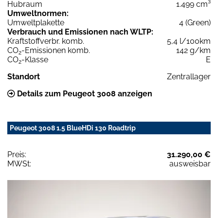
Hubraum
1.499 cm³
Umweltnormen:
Umweltplakette
4 (Green)
Verbrauch und Emissionen nach WLTP:
Kraftstoffverbr. komb.
5,4 l/100km
CO
-Emissionen komb.
142 g/km
2
CO
-Klasse
E
2
Standort
Zentrallager
Details zum Peugeot 3008 anzeigen
Peugeot 3008 1.5 BlueHDi 130 Roadtrip
Preis:
31.290,00 €
MWSt:
ausweisbar