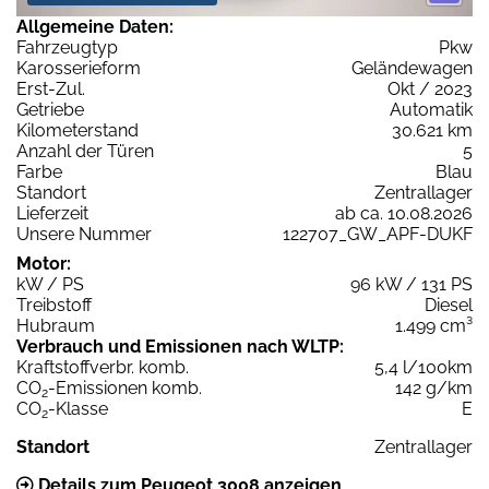
Allgemeine Daten:
Fahrzeugtyp
Pkw
Karosserieform
Geländewagen
Erst-Zul.
Okt / 2023
Getriebe
Automatik
Kilometerstand
30.621 km
Anzahl der Türen
5
Farbe
Blau
Standort
Zentrallager
Lieferzeit
ab ca. 10.08.2026
Unsere Nummer
122707_GW_APF-DUKF
Motor:
kW / PS
96 kW / 131 PS
Treibstoff
Diesel
Hubraum
1.499 cm³
Verbrauch und Emissionen nach WLTP:
Kraftstoffverbr. komb.
5,4 l/100km
CO
-Emissionen komb.
142 g/km
2
CO
-Klasse
E
2
Standort
Zentrallager
Details zum Peugeot 3008 anzeigen