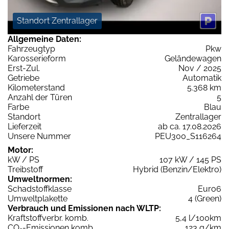
Standort Zentrallager
Allgemeine Daten:
Fahrzeugtyp
Pkw
Karosserieform
Geländewagen
Erst-Zul.
Nov / 2025
Getriebe
Automatik
Kilometerstand
5.368 km
Anzahl der Türen
5
Farbe
Blau
Standort
Zentrallager
Lieferzeit
ab ca. 17.08.2026
Unsere Nummer
PEU300_S116264
Motor:
kW / PS
107 kW / 145 PS
Treibstoff
Hybrid (Benzin/Elektro)
Umweltnormen:
Schadstoffklasse
Euro6
Umweltplakette
4 (Green)
Verbrauch und Emissionen nach WLTP:
Kraftstoffverbr. komb.
5,4 l/100km
CO
-Emissionen komb.
123 g/km