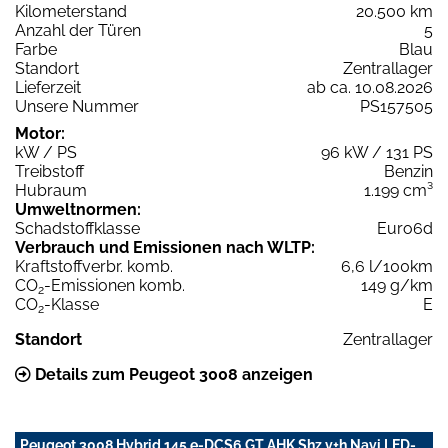
Kilometerstand
20.500 km
Anzahl der Türen
5
Farbe
Blau
Standort
Zentrallager
Lieferzeit
ab ca. 10.08.2026
Unsere Nummer
PS157505
Motor:
kW / PS
96 kW / 131 PS
Treibstoff
Benzin
Hubraum
1.199 cm³
Umweltnormen:
Schadstoffklasse
Euro6d
Verbrauch und Emissionen nach WLTP:
Kraftstoffverbr. komb.
6,6 l/100km
CO
-Emissionen komb.
149 g/km
2
CO
-Klasse
E
2
Standort
Zentrallager
Details zum Peugeot 3008 anzeigen
Peugeot 3008 Hybrid 145 e-DCS6 GT AHK Shz v+h Navi LED-