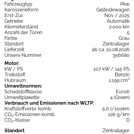
Fahrzeugtyp
Pkw
Karosserieform
Geländewagen
Erst-Zul.
Nov / 2025
Getriebe
Automatik
Kilometerstand
2.000 km
Anzahl der Türen
5
Farbe
Grau
Standort
Zentrallager
Lieferzeit
ab ca. 10.08.2026
Unsere Nummer
356680
Motor:
kW / PS
107 kW / 145 PS
Treibstoff
Benzin
Hubraum
1.199 cm³
Umweltnormen:
Schadstoffklasse
Euro6
Umweltplakette
4 (Green)
Verbrauch und Emissionen nach WLTP:
Kraftstoffverbr. komb.
5,6 l/100km
CO
-Emissionen komb.
126 g/km
2
CO
-Klasse
D
2
Standort
Zentrallager