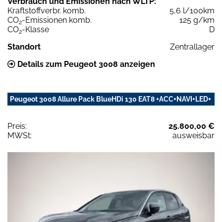
Verbrauch und Emissionen nach WLTP:
Kraftstoffverbr. komb.
5,6 l/100km
CO
-Emissionen komb.
125 g/km
2
CO
-Klasse
D
2
Standort
Zentrallager
Details zum Peugeot 3008 anzeigen
Peugeot 3008 Allure Pack BlueHDi 130 EAT8 +ACC+NAVI+LED+
Preis:
25.800,00 €
MWSt:
ausweisbar