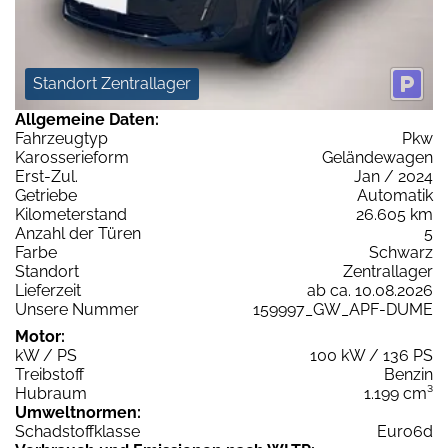
Standort Zentrallager
Allgemeine Daten:
Fahrzeugtyp
Pkw
Karosserieform
Geländewagen
Erst-Zul.
Jan / 2024
Getriebe
Automatik
Kilometerstand
26.605 km
Anzahl der Türen
5
Farbe
Schwarz
Standort
Zentrallager
Lieferzeit
ab ca. 10.08.2026
Unsere Nummer
159997_GW_APF-DUME
Motor:
kW / PS
100 kW / 136 PS
Treibstoff
Benzin
Hubraum
1.199 cm³
Umweltnormen:
Schadstoffklasse
Euro6d