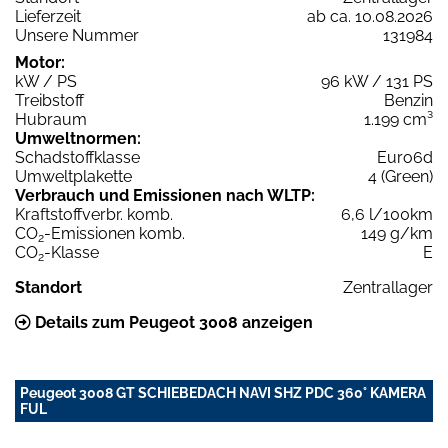
Lieferzeit
ab ca. 10.08.2026
Unsere Nummer
131984
Motor:
kW / PS
96 kW / 131 PS
Treibstoff
Benzin
Hubraum
1.199 cm³
Umweltnormen:
Schadstoffklasse
Euro6d
Umweltplakette
4 (Green)
Verbrauch und Emissionen nach WLTP:
Kraftstoffverbr. komb.
6,6 l/100km
CO
-Emissionen komb.
149 g/km
2
CO
-Klasse
E
2
Standort
Zentrallager
Details zum Peugeot 3008 anzeigen
Peugeot 3008 GT SCHIEBEDACH NAVI SHZ PDC 360° KAMERA
FUL