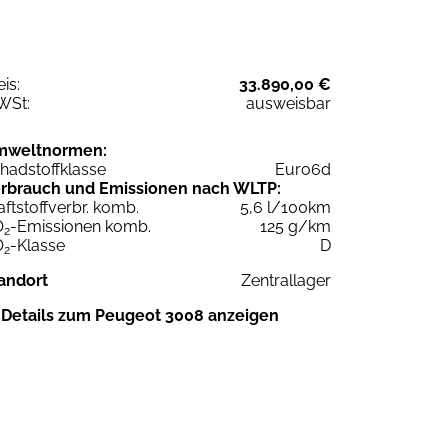
eis:
33.890,00 €
WSt:
ausweisbar
mweltnormen:
hadstoffklasse
Euro6d
rbrauch und Emissionen nach WLTP:
aftstoffverbr. komb.
5,6 l/100km
O
-Emissionen komb.
125 g/km
2
O
-Klasse
D
2
andort
Zentrallager
Details zum Peugeot 3008 anzeigen