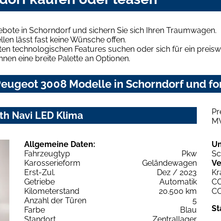
bote in Schorndorf und sichern Sie sich Ihren Traumwagen.
len lässt fast keine Wünsche offen.
en technologischen Features suchen oder sich für ein preiswe
hnen eine breite Palette an Optionen.
eugeot 3008 Modelle in Schorndorf und for
Pr
th Navi LED Klima
M
Allgemeine Daten:
U
Fahrzeugtyp
Pkw
Sc
Karosserieform
Geländewagen
Ve
Erst-Zul.
Dez / 2023
Kr
Getriebe
Automatik
C
Kilometerstand
20.500 km
C
Anzahl der Türen
5
St
Farbe
Blau
Standort
Zentrallager