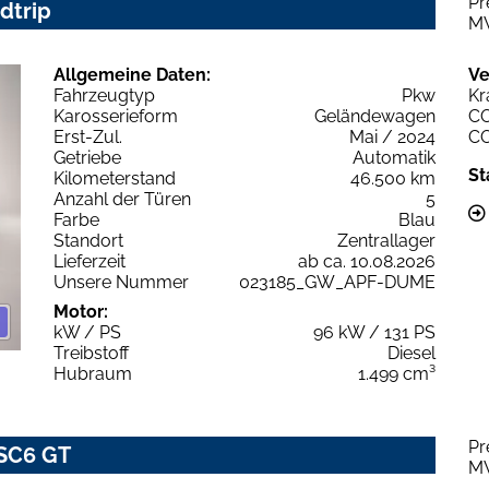
Pr
dtrip
M
Allgemeine Daten:
Ve
Fahrzeugtyp
Pkw
Kr
Karosserieform
Geländewagen
C
Erst-Zul.
Mai / 2024
C
Getriebe
Automatik
St
Kilometerstand
46.500 km
Anzahl der Türen
5
Farbe
Blau
Standort
Zentrallager
Lieferzeit
ab ca. 10.08.2026
Unsere Nummer
023185_GW_APF-DUME
Motor:
kW / PS
96 kW / 131 PS
Treibstoff
Diesel
Hubraum
1.499 cm³
Pr
SC6 GT
M