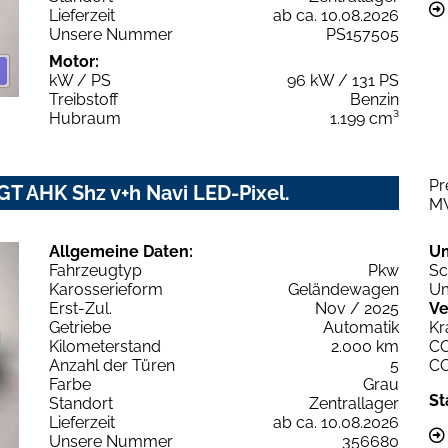
Lieferzeit
ab ca. 10.08.2026
Unsere Nummer
PS157505
Motor:
kW / PS
96 kW / 131 PS
Treibstoff
Benzin
Hubraum
1.199 cm³
Pr
T AHK Shz v+h Navi LED-Pixel.
M
Allgemeine Daten:
U
Fahrzeugtyp
Pkw
Sc
Karosserieform
Geländewagen
Um
Erst-Zul.
Nov / 2025
Ve
Getriebe
Automatik
Kr
Kilometerstand
2.000 km
C
Anzahl der Türen
5
C
Farbe
Grau
St
Standort
Zentrallager
Lieferzeit
ab ca. 10.08.2026
Unsere Nummer
356680