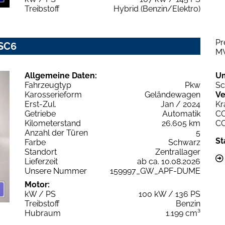
Treibstoff
Hybrid (Benzin/Elektro)
Pr
DSC6
M
Allgemeine Daten:
U
Fahrzeugtyp
Pkw
Sc
Karosserieform
Geländewagen
Ve
Erst-Zul.
Jan / 2024
Kr
Getriebe
Automatik
C
Kilometerstand
26.605 km
C
Anzahl der Türen
5
St
Farbe
Schwarz
Standort
Zentrallager
Lieferzeit
ab ca. 10.08.2026
Unsere Nummer
159997_GW_APF-DUME
Motor:
kW / PS
100 kW / 136 PS
Treibstoff
Benzin
Hubraum
1.199 cm³