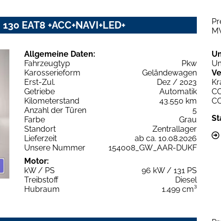
Pr
i 130 EAT8 +ACC+NAVI+LED+
M
Allgemeine Daten:
U
Fahrzeugtyp
Pkw
Um
Karosserieform
Geländewagen
Ve
Erst-Zul.
Dez / 2023
Kr
Getriebe
Automatik
C
Kilometerstand
43.550 km
C
Anzahl der Türen
5
St
Farbe
Grau
Standort
Zentrallager
Lieferzeit
ab ca. 10.08.2026
Unsere Nummer
154008_GW_AAR-DUKF
Motor:
kW / PS
96 kW / 131 PS
Treibstoff
Diesel
Hubraum
1.499 cm³