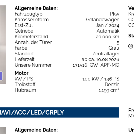
Allgemeine Daten:
Ve
Fahrzeugtyp
Pkw
Kr
Karosserieform
Geländewagen
C
Erst-Zul.
Jan / 2024
C
Getriebe
Automatik
St
Kilometerstand
20.000 km
Anzahl der Türen
5
Farbe
Grau
Standort
Zentrallager
Lieferzeit
ab ca. 10.08.2026
Unsere Nummer
131516_GW_APF-MO
Motor:
kW / PS
100 kW / 136 PS
Treibstoff
Benzin
Hubraum
1.199 cm³
Pr
NAVI/ACC/LED/CRPLY
M
Allgemeine Daten:
U