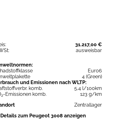
eis:
31.217,00 €
WSt:
ausweisbar
mweltnormen:
hadstoffklasse
Euro6
weltplakette
4 (Green)
rbrauch und Emissionen nach WLTP:
aftstoffverbr. komb.
5,4 l/100km
O
-Emissionen komb.
123 g/km
2
andort
Zentrallager
Details zum Peugeot 3008 anzeigen