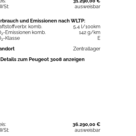
eis:
31.290,00 €
WSt:
ausweisbar
rbrauch und Emissionen nach WLTP:
aftstoffverbr. komb.
5,4 l/100km
O
-Emissionen komb.
142 g/km
2
O
-Klasse
E
2
andort
Zentrallager
Details zum Peugeot 3008 anzeigen
eis:
36.290,00 €
WSt:
ausweisbar