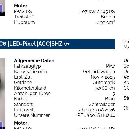
Motor:
kW / PS
107 kW / 145 PS
Treibstoff
Benzin
Hubraum
1.199 cm³
Pr
6 |LED-Pixel |ACC|SHZ v+
M
Allgemeine Daten:
U
Fahrzeugtyp
Pkw
Sc
Karosserieform
Geländewagen
Um
Erst-Zul.
Nov / 2025
Ve
Getriebe
Automatik
Kr
Kilometerstand
5.368 km
C
Anzahl der Türen
5
St
Farbe
Blau
Standort
Zentrallager
Lieferzeit
ab ca. 17.08.2026
Unsere Nummer
PEU300_S116264
Motor:
kW / PS
107 kW / 145 PS