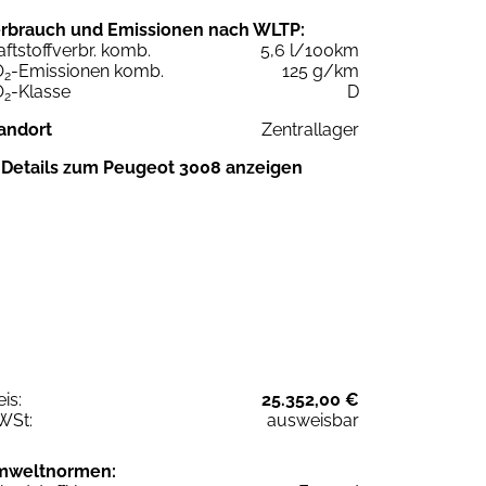
rbrauch und Emissionen nach WLTP:
aftstoffverbr. komb.
5,6 l/100km
O
-Emissionen komb.
125 g/km
2
O
-Klasse
D
2
andort
Zentrallager
Details zum Peugeot 3008 anzeigen
eis:
25.352,00 €
WSt:
ausweisbar
mweltnormen: