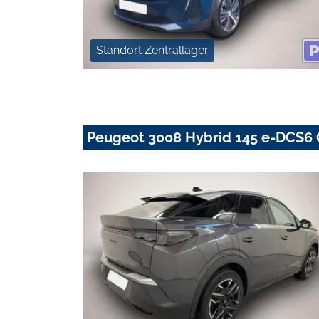
Standort Zentrallager
Peugeot 3008 Hybrid 145 e-DCS6 G