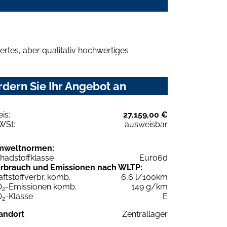
rtes, aber qualitativ hochwertiges
dern Sie Ihr Angebot an
eis:
27.159,00 €
WSt:
ausweisbar
mweltnormen:
hadstoffklasse
Euro6d
rbrauch und Emissionen nach WLTP:
aftstoffverbr. komb.
6,6 l/100km
O
-Emissionen komb.
149 g/km
2
O
-Klasse
E
2
andort
Zentrallager