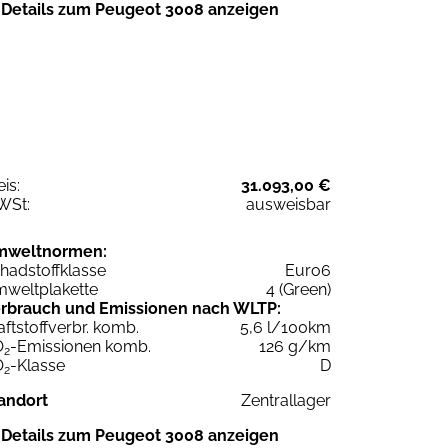
Details zum Peugeot 3008 anzeigen
eis:
31.093,00 €
WSt:
ausweisbar
mweltnormen:
hadstoffklasse
Euro6
weltplakette
4 (Green)
rbrauch und Emissionen nach WLTP:
aftstoffverbr. komb.
5,6 l/100km
O
-Emissionen komb.
126 g/km
2
O
-Klasse
D
2
andort
Zentrallager
Details zum Peugeot 3008 anzeigen