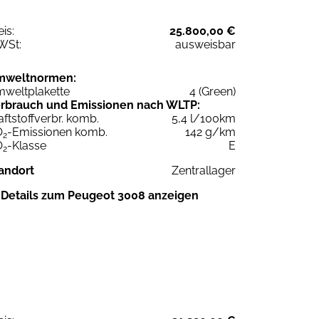
eis:
25.800,00 €
WSt:
ausweisbar
mweltnormen:
weltplakette
4 (Green)
rbrauch und Emissionen nach WLTP:
aftstoffverbr. komb.
5,4 l/100km
O
-Emissionen komb.
142 g/km
2
O
-Klasse
E
2
andort
Zentrallager
Details zum Peugeot 3008 anzeigen