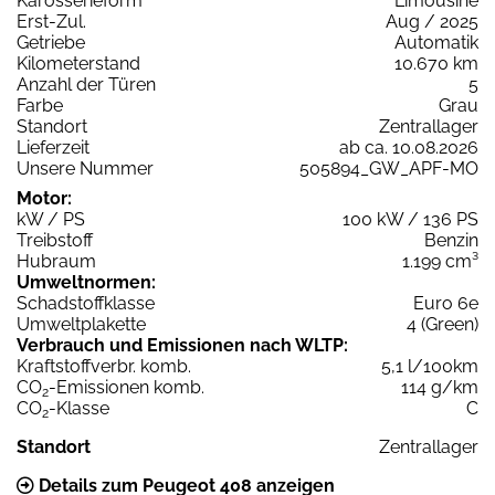
Karosserieform
Limousine
Erst-Zul.
Aug / 2025
Getriebe
Automatik
Kilometerstand
10.670 km
Anzahl der Türen
5
Farbe
Grau
Standort
Zentrallager
Lieferzeit
ab ca. 10.08.2026
Unsere Nummer
505894_GW_APF-MO
Motor:
kW / PS
100 kW / 136 PS
Treibstoff
Benzin
Hubraum
1.199 cm³
Umweltnormen:
Schadstoffklasse
Euro 6e
Umweltplakette
4 (Green)
Verbrauch und Emissionen nach WLTP:
Kraftstoffverbr. komb.
5,1 l/100km
CO
-Emissionen komb.
114 g/km
2
CO
-Klasse
C
2
Standort
Zentrallager
Details zum Peugeot 408 anzeigen