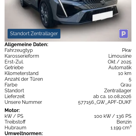
Standort Zentrallager
Allgemeine Daten:
Fahrzeugtyp
Pkw
Karosserieform
Limousine
Erst-Zul.
Okt / 2025
Getriebe
Automatik
Kilometerstand
10 km
Anzahl der Türen
5
Farbe
Grau
Standort
Zentrallager
Lieferzeit
ab ca. 10.08.2026
Unsere Nummer
577156_GW_APF-DUKF
Motor:
kW / PS
100 kW / 136 PS
Treibstoff
Benzin
Hubraum
1.199 cm³
Umweltnormen: