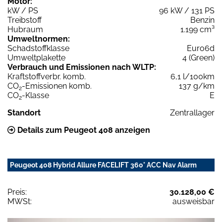
Motor:
kW / PS
96 kW / 131 PS
Treibstoff
Benzin
Hubraum
1.199 cm³
Umweltnormen:
Schadstoffklasse
Euro6d
Umweltplakette
4 (Green)
Verbrauch und Emissionen nach WLTP:
Kraftstoffverbr. komb.
6,1 l/100km
CO
-Emissionen komb.
137 g/km
2
CO
-Klasse
E
2
Standort
Zentrallager
Details zum Peugeot 408 anzeigen
Peugeot 408 Hybrid Allure FACELIFT 360° ACC Nav Alarm
Preis:
30.128,00 €
MWSt:
ausweisbar