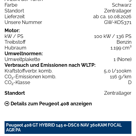
Farbe
Schwarz
Standort
Zentrallager
Lieferzeit
ab ca. 10.08.2026
Unsere Nummer
GW-KOS371
Motor:
kW / PS
100 kW / 136 PS
Treibstoff
Benzin
Hubraum
1.199 cm³
Umweltnormen:
Umweltplakette
1 (None)
Verbrauch und Emissionen nach WLTP:
Kraftstoffverbr. komb.
5,0 l/100km
CO
-Emissionen komb.
116 g/km
2
CO
-Klasse
D
2
Standort
Zentrallager
Details zum Peugeot 408 anzeigen
Peugeot 408 GT HYBRID 145 e-DSC6 NAV 360KAM FOCAL
AGR PA