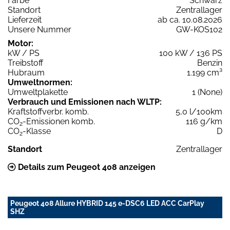
Farbe
Schwarz
Standort
Zentrallager
Lieferzeit
ab ca. 10.08.2026
Unsere Nummer
GW-KOS102
Motor:
kW / PS
100 kW / 136 PS
Treibstoff
Benzin
Hubraum
1.199 cm³
Umweltnormen:
Umweltplakette
1 (None)
Verbrauch und Emissionen nach WLTP:
Kraftstoffverbr. komb.
5,0 l/100km
CO
-Emissionen komb.
116 g/km
2
CO
-Klasse
D
2
Standort
Zentrallager
Details zum Peugeot 408 anzeigen
Peugeot 408 Allure HYBRID 145 e-DSC6 LED ACC CarPlay
SHZ