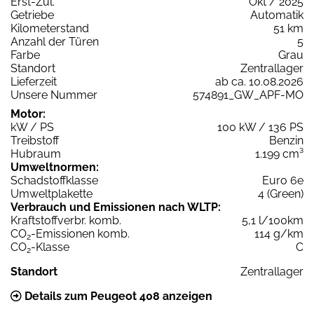
Erst-Zul.
Okt / 2025
Getriebe
Automatik
Kilometerstand
51 km
Anzahl der Türen
5
Farbe
Grau
Standort
Zentrallager
Lieferzeit
ab ca. 10.08.2026
Unsere Nummer
574891_GW_APF-MO
Motor:
kW / PS
100 kW / 136 PS
Treibstoff
Benzin
Hubraum
1.199 cm³
Umweltnormen:
Schadstoffklasse
Euro 6e
Umweltplakette
4 (Green)
Verbrauch und Emissionen nach WLTP:
Kraftstoffverbr. komb.
5,1 l/100km
CO
-Emissionen komb.
114 g/km
2
CO
-Klasse
C
2
Standort
Zentrallager
Details zum Peugeot 408 anzeigen