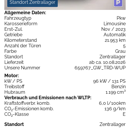
Standort Zentrallager
Allgemeine Daten:
Fahrzeugtyp
Pkw
Karosserieform
Limousine
Erst-Zul.
Nov / 2023
Getriebe
Automatik
Kilometerstand
21.953 km
Anzahl der Türen
5
Farbe
Grau
Standort
Zentrallager
Lieferzeit
ab ca. 10.08.2026
Unsere Nummer
659767_GW_TRD-WUP
Motor:
kW / PS
96 kW / 131 PS
Treibstoff
Benzin
Hubraum
1.199 cm³
Verbrauch und Emissionen nach WLTP:
Kraftstoffverbr. komb.
6,0 l/100km
CO
-Emissionen komb.
136 g/km
2
CO
-Klasse
E
2
Standort
Zentrallager