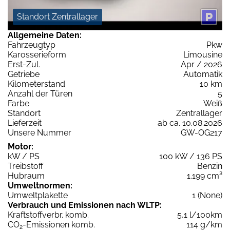
Standort Zentrallager
Allgemeine Daten:
Fahrzeugtyp
Pkw
Karosserieform
Limousine
Erst-Zul.
Apr / 2026
Getriebe
Automatik
Kilometerstand
10 km
Anzahl der Türen
5
Farbe
Weiß
Standort
Zentrallager
Lieferzeit
ab ca. 10.08.2026
Unsere Nummer
GW-OG217
Motor:
kW / PS
100 kW / 136 PS
Treibstoff
Benzin
Hubraum
1.199 cm³
Umweltnormen:
Umweltplakette
1 (None)
Verbrauch und Emissionen nach WLTP:
Kraftstoffverbr. komb.
5,1 l/100km
CO
-Emissionen komb.
114 g/km
2