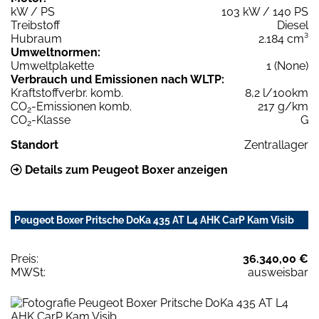
kW / PS
103 kW / 140 PS
Treibstoff
Diesel
Hubraum
2.184 cm³
Umweltnormen:
Umweltplakette
1 (None)
Verbrauch und Emissionen nach WLTP:
Kraftstoffverbr. komb.
8,2 l/100km
CO
-Emissionen komb.
217 g/km
2
CO
-Klasse
G
2
Standort
Zentrallager
Details zum Peugeot Boxer anzeigen
Peugeot Boxer Pritsche DoKa 435 AT L4 AHK CarP Kam Visib
Preis:
36.340,00 €
MWSt:
ausweisbar