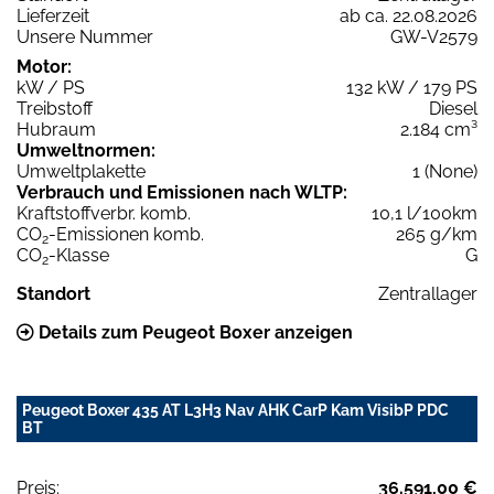
Lieferzeit
ab ca. 22.08.2026
Unsere Nummer
GW-V2579
Motor:
kW / PS
132 kW / 179 PS
Treibstoff
Diesel
Hubraum
2.184 cm³
Umweltnormen:
Umweltplakette
1 (None)
Verbrauch und Emissionen nach WLTP:
Kraftstoffverbr. komb.
10,1 l/100km
CO
-Emissionen komb.
265 g/km
2
CO
-Klasse
G
2
Standort
Zentrallager
Details zum Peugeot Boxer anzeigen
Peugeot Boxer 435 AT L3H3 Nav AHK CarP Kam VisibP PDC
BT
Preis:
36.591,00 €