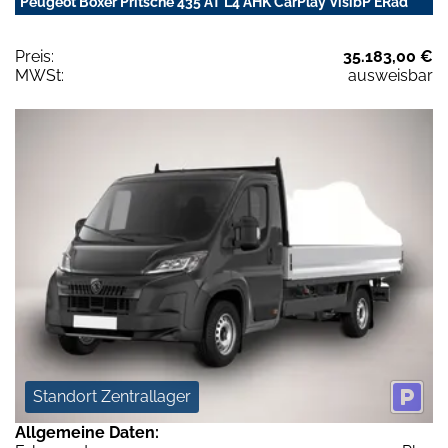
Peugeot Boxer Pritsche 435 AT L4 AHK CarPlay VisibP ERad
Preis:
35.183,00 €
MWSt:
ausweisbar
Standort Zentrallager
Allgemeine Daten: