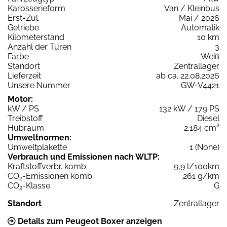
Karosserieform
Van / Kleinbus
Erst-Zul.
Mai / 2026
Getriebe
Automatik
Kilometerstand
10 km
Anzahl der Türen
3
Farbe
Weiß
Standort
Zentrallager
Lieferzeit
ab ca. 22.08.2026
Unsere Nummer
GW-V4421
Motor:
kW / PS
132 kW / 179 PS
Treibstoff
Diesel
Hubraum
2.184 cm³
Umweltnormen:
Umweltplakette
1 (None)
Verbrauch und Emissionen nach WLTP:
Kraftstoffverbr. komb.
9,9 l/100km
CO
-Emissionen komb.
261 g/km
2
CO
-Klasse
G
2
Standort
Zentrallager
Details zum Peugeot Boxer anzeigen