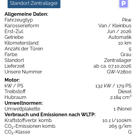
Standort Zentrallager
Allgemeine Daten:
Fahrzeugtyp
Pkw
Karosserieform
Van / Kleinbus
Erst-Zul.
Jun / 2026
Getriebe
Automatik
Kilometerstand
10 km
Anzahl der Türen
5
Farbe
Grau
Standort
Zentrallager
Lieferzeit
ab ca. 07.10.2026
Unsere Nummer
GW-V2800
Motor:
kW / PS
132 kW / 179 PS
Treibstoff
Diesel
Hubraum
2.184 cm³
Umweltnormen:
Umweltplakette
1 (None)
Verbrauch und Emissionen nach WLTP:
Kraftstoffverbr. komb.
10,1 l/100km
CO
-Emissionen komb.
265 g/km
2
CO
-Klasse
G
2