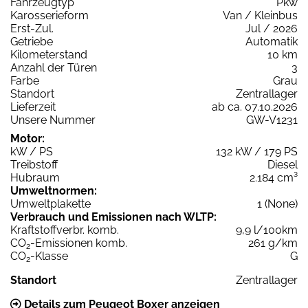
Fahrzeugtyp
Pkw
Karosserieform
Van / Kleinbus
Erst-Zul.
Jul / 2026
Getriebe
Automatik
Kilometerstand
10 km
Anzahl der Türen
3
Farbe
Grau
Standort
Zentrallager
Lieferzeit
ab ca. 07.10.2026
Unsere Nummer
GW-V1231
Motor:
kW / PS
132 kW / 179 PS
Treibstoff
Diesel
Hubraum
2.184 cm³
Umweltnormen:
Umweltplakette
1 (None)
Verbrauch und Emissionen nach WLTP:
Kraftstoffverbr. komb.
9,9 l/100km
CO
-Emissionen komb.
261 g/km
2
CO
-Klasse
G
2
Standort
Zentrallager
Details zum Peugeot Boxer anzeigen