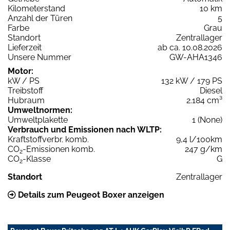
Kilometerstand
10 km
Anzahl der Türen
5
Farbe
Grau
Standort
Zentrallager
Lieferzeit
ab ca. 10.08.2026
Unsere Nummer
GW-AHA1346
Motor:
kW / PS
132 kW / 179 PS
Treibstoff
Diesel
Hubraum
2.184 cm³
Umweltnormen:
Umweltplakette
1 (None)
Verbrauch und Emissionen nach WLTP:
Kraftstoffverbr. komb.
9,4 l/100km
CO
-Emissionen komb.
247 g/km
2
CO
-Klasse
G
2
Standort
Zentrallager
Details zum Peugeot Boxer anzeigen