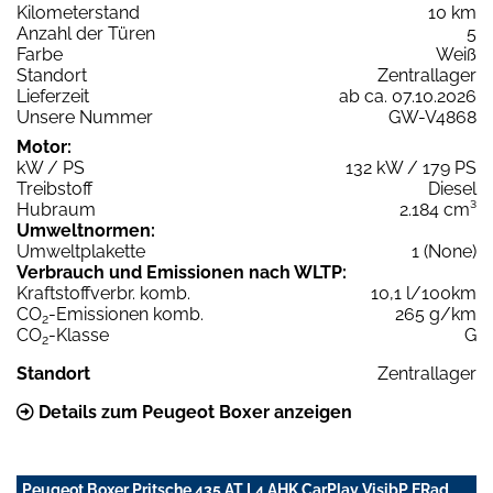
Kilometerstand
10 km
Anzahl der Türen
5
Farbe
Weiß
Standort
Zentrallager
Lieferzeit
ab ca. 07.10.2026
Unsere Nummer
GW-V4868
Motor:
kW / PS
132 kW / 179 PS
Treibstoff
Diesel
Hubraum
2.184 cm³
Umweltnormen:
Umweltplakette
1 (None)
Verbrauch und Emissionen nach WLTP:
Kraftstoffverbr. komb.
10,1 l/100km
CO
-Emissionen komb.
265 g/km
2
CO
-Klasse
G
2
Standort
Zentrallager
Details zum Peugeot Boxer anzeigen
Peugeot Boxer Pritsche 435 AT L4 AHK CarPlay VisibP ERad