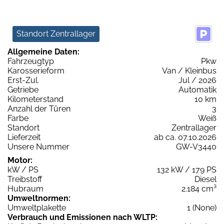
Standort Zentrallager
Allgemeine Daten:
Fahrzeugtyp
Pkw
Karosserieform
Van / Kleinbus
Erst-Zul.
Jul / 2026
Getriebe
Automatik
Kilometerstand
10 km
Anzahl der Türen
3
Farbe
Weiß
Standort
Zentrallager
Lieferzeit
ab ca. 07.10.2026
Unsere Nummer
GW-V3440
Motor:
kW / PS
132 kW / 179 PS
Treibstoff
Diesel
Hubraum
2.184 cm³
Umweltnormen:
Umweltplakette
1 (None)
Verbrauch und Emissionen nach WLTP: