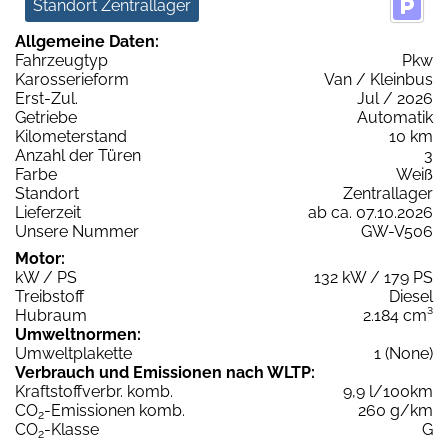
Standort Zentrallager
Allgemeine Daten:
Fahrzeugtyp
Pkw
Karosserieform
Van / Kleinbus
Erst-Zul.
Jul / 2026
Getriebe
Automatik
Kilometerstand
10 km
Anzahl der Türen
3
Farbe
Weiß
Standort
Zentrallager
Lieferzeit
ab ca. 07.10.2026
Unsere Nummer
GW-V506
Motor:
kW / PS
132 kW / 179 PS
Treibstoff
Diesel
Hubraum
2.184 cm³
Umweltnormen:
Umweltplakette
1 (None)
Verbrauch und Emissionen nach WLTP:
Kraftstoffverbr. komb.
9,9 l/100km
CO
-Emissionen komb.
260 g/km
2
CO
-Klasse
G
2