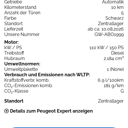
Getriebe
Automatik
Kilometerstand
10 km
Anzahl der Türen
5
Farbe
Schwarz
Standort
Zentrallager
Lieferzeit
ab ca. 10.08.2026
Unsere Nummer
GW-ABO1999
Motor:
kW / PS
110 kW / 150 PS
Treibstoff
Diesel
Hubraum
2.184 cm³
Umweltnormen:
Umweltplakette
1 (None)
Verbrauch und Emissionen nach WLTP:
Kraftstoffverbr. komb.
6,9 l/100km
CO
-Emissionen komb.
181 g/km
2
CO
-Klasse
G
2
Standort
Zentrallager
Details zum Peugeot Expert anzeigen