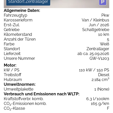
Standort Zentrallager
Allgemeine Daten:
Fahrzeugtyp
Pkw
Karosserieform
Van / Kleinbus
Erst-Zul.
Jun / 2026
Getriebe
Schaltgetriebe
Kilometerstand
10 km
Anzahl der Türen
5
Farbe
Weiß
Standort
Zentrallager
Lieferzeit
ab ca. 25.09.2026
Unsere Nummer
GW-V1203
Motor:
kW / PS
110 kW / 150 PS
Treibstoff
Diesel
Hubraum
2.184 cm³
Umweltnormen:
Umweltplakette
1 (None)
Verbrauch und Emissionen nach WLTP:
Kraftstoffverbr. komb.
6,3 l/100km
CO
-Emissionen komb.
165 g/km
2
CO
-Klasse
F
2