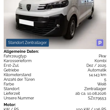
Standort Zentrallager
Allgemeine Daten:
Fahrzeugtyp
Pkw
Karosserieform
Kombi
Erst-Zul.
Dez / 2025
Getriebe
Automatik
Kilometerstand
14.143 km
Anzahl der Türen
5
Farbe
Weiß
Standort
Zentrallager
Lieferzeit
ab ca. 10.08.2026
Unsere Nummer
SZ079553
Motor:
kW / PS
100 kW / 136 PS