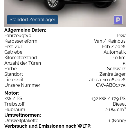
Standort Zentrallager
Allgemeine Daten:
Fahrzeugtyp
Pkw
Karosserieform
Van / Kleinbus
Erst-Zul.
Feb / 2026
Getriebe
Automatik
Kilometerstand
10 km
Anzahl der Türen
5
Farbe
Schwarz
Standort
Zentrallager
Lieferzeit
ab ca. 10.08.2026
Unsere Nummer
GW-ABO1775
Motor:
kW / PS
132 kW / 179 PS
Treibstoff
Diesel
Hubraum
2.184 cm³
Umweltnormen:
Umweltplakette
1 (None)
Verbrauch und Emissionen nach WLTP: