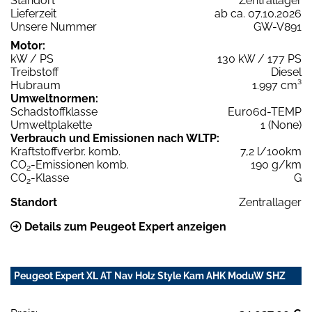
Standort
Zentrallager
Lieferzeit
ab ca. 07.10.2026
Unsere Nummer
GW-V891
Motor:
kW / PS
130 kW / 177 PS
Treibstoff
Diesel
Hubraum
1.997 cm³
Umweltnormen:
Schadstoffklasse
Euro6d-TEMP
Umweltplakette
1 (None)
Verbrauch und Emissionen nach WLTP:
Kraftstoffverbr. komb.
7,2 l/100km
CO
-Emissionen komb.
190 g/km
2
CO
-Klasse
G
2
Standort
Zentrallager
Details zum Peugeot Expert anzeigen
Peugeot Expert XL AT Nav Holz Style Kam AHK ModuW SHZ