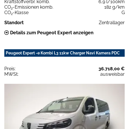
Kraftstoffverbr. komb.
6,9 l/100km
CO
-Emissionen komb.
182 g/km
2
CO
-Klasse
G
2
Standort
Zentrallager
Details zum Peugeot Expert anzeigen
Peugeot Expert -e Kombi L3 11kw Charger Navi Kamera PDC
Preis:
36.718,00 €
MWSt:
ausweisbar