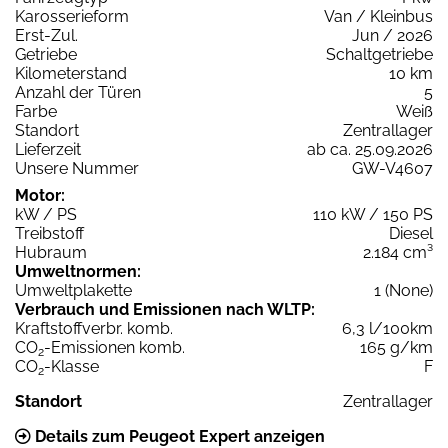
Karosserieform
Van / Kleinbus
Erst-Zul.
Jun / 2026
Getriebe
Schaltgetriebe
Kilometerstand
10 km
Anzahl der Türen
5
Farbe
Weiß
Standort
Zentrallager
Lieferzeit
ab ca. 25.09.2026
Unsere Nummer
GW-V4607
Motor:
kW / PS
110 kW / 150 PS
Treibstoff
Diesel
Hubraum
2.184 cm³
Umweltnormen:
Umweltplakette
1 (None)
Verbrauch und Emissionen nach WLTP:
Kraftstoffverbr. komb.
6,3 l/100km
CO
-Emissionen komb.
165 g/km
2
CO
-Klasse
F
2
Standort
Zentrallager
Details zum Peugeot Expert anzeigen