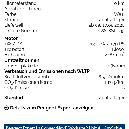
Kilometerstand
10 km
Anzahl der Türen
5
Farbe
Weiß
Standort
Zentrallager
Lieferzeit
ab ca. 10.08.2026
Unsere Nummer
GW-KSL045
Motor:
kW / PS
132 kW / 179 PS
Treibstoff
Diesel
Hubraum
2.184 cm³
Umweltnormen:
Umweltplakette
1 (None)
Verbrauch und Emissionen nach WLTP:
Kraftstoffverbr. komb.
6,9 l/100km
CO
-Emissionen komb.
182 g/km
2
CO
-Klasse
G
2
Standort
Zentrallager
Details zum Peugeot Expert anzeigen
Peugeot Expert L2 ConnectNavP WorksiteP Holz AHK 2xSchie