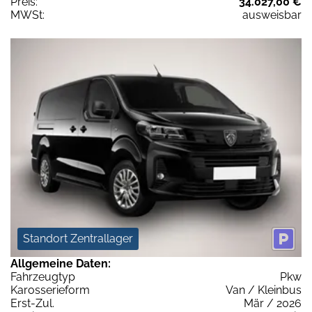
Preis:
34.027,00 €
MWSt:
ausweisbar
Standort Zentrallager
Allgemeine Daten:
Fahrzeugtyp
Pkw
Karosserieform
Van / Kleinbus
Erst-Zul.
Mär / 2026