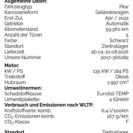
Allgemeine Daten:
Fahrzeugtyp
Pkw
Karosserieform
Geländewagen
Erst-Zul.
Apr / 2022
Getriebe
Automatik
Kilometerstand
59.360 km
Anzahl der Türen
5
Farbe
Schwarz
Standort
Zentrallager
Lieferzeit
ab ca. 10.08.2026
Unsere Nummer
2017-366282
Motor:
kW / PS
135 kW / 184 PS
Treibstoff
Diesel
Hubraum
1.997 cm³
Umweltnormen:
Schadstoffklasse
Euro6d-TEMP
Umweltplakette
4 (Green)
Verbrauch und Emissionen nach WLTP:
Kraftstoffverbr. komb.
6,4 l/100km
CO
-Emissionen komb.
167 g/km
2
CO
-Klasse
F
2
Standort
Zentrallager