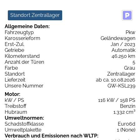
Standort Zentrallager
Allgemeine Daten:
Fahrzeugtyp
Pkw
Karosserieform
Geländewagen
Erst-Zul.
Jan / 2023
Getriebe
Automatik
Kilometerstand
46.250 km
Anzahl der Türen
5
Farbe
Grau
Standort
Zentrallager
Lieferzeit
ab ca. 10.08.2026
Unsere Nummer
GW-KSL239
Motor:
kW / PS
116 kW / 158 PS
Treibstoff
Benzin
Hubraum
1.332 cm³
Umweltnormen:
Schadstoffklasse
Euro6d
Umweltplakette
1 (None)
Verbrauch und Emissionen nach WLTP: