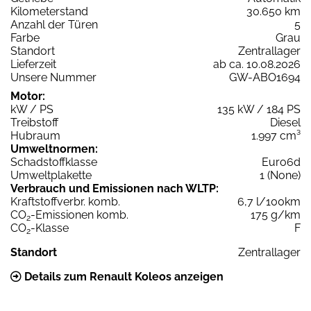
Kilometerstand
30.650 km
Anzahl der Türen
5
Farbe
Grau
Standort
Zentrallager
Lieferzeit
ab ca. 10.08.2026
Unsere Nummer
GW-ABO1694
Motor:
kW / PS
135 kW / 184 PS
Treibstoff
Diesel
Hubraum
1.997 cm³
Umweltnormen:
Schadstoffklasse
Euro6d
Umweltplakette
1 (None)
Verbrauch und Emissionen nach WLTP:
Kraftstoffverbr. komb.
6,7 l/100km
CO
-Emissionen komb.
175 g/km
2
CO
-Klasse
F
2
Standort
Zentrallager
Details zum Renault Koleos anzeigen