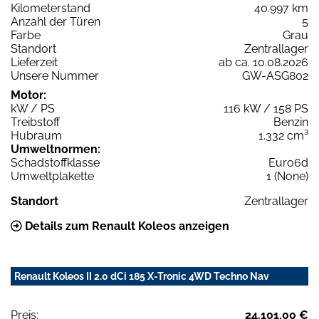
Kilometerstand
40.997 km
Anzahl der Türen
5
Farbe
Grau
Standort
Zentrallager
Lieferzeit
ab ca. 10.08.2026
Unsere Nummer
GW-ASG802
Motor:
kW / PS
116 kW / 158 PS
Treibstoff
Benzin
Hubraum
1.332 cm³
Umweltnormen:
Schadstoffklasse
Euro6d
Umweltplakette
1 (None)
Standort
Zentrallager
Details zum Renault Koleos anzeigen
Renault Koleos II 2.0 dCi 185 X-Tronic 4WD Techno Nav
Preis:
24.101,00 €