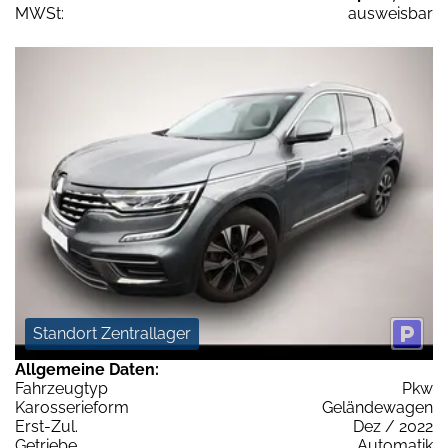
MWSt:
ausweisbar
Standort Zentrallager
Allgemeine Daten:
Fahrzeugtyp
Pkw
Karosserieform
Geländewagen
Erst-Zul.
Dez / 2022
Getriebe
Automatik