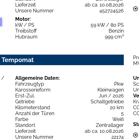
Lieferzeit
ab ca. 10.08.2026
Unsere Nummer
452724526
Motor:
kW / PS
59 kW / 80 PS
Treibstoff
Benzin
Hubraum
999 cm³
Pr
 / Tempomat
M
Allgemeine Daten:
U
Fahrzeugtyp
Pkw
Sc
Karosserieform
Kleinwagen
Um
Erst-Zul.
Jun / 2026
Ve
Getriebe
Schaltgetriebe
Kr
Kilometerstand
20 km
C
Anzahl der Türen
5
C
Farbe
Weiß
St
Standort
Zentrallager
Lieferzeit
ab ca. 10.08.2026
Unsere Nummer
22174