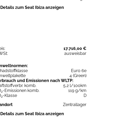
Details zum Seat Ibiza anzeigen
eis:
17.716,00 €
WSt:
ausweisbar
mweltnormen:
hadstoffklasse
Euro 6e
weltplakette
4 (Green)
rbrauch und Emissionen nach WLTP:
aftstoffverbr. komb.
5,2 l/100km
O
-Emissionen komb.
119 g/km
2
O
-Klasse
D
2
andort
Zentrallager
Details zum Seat Ibiza anzeigen