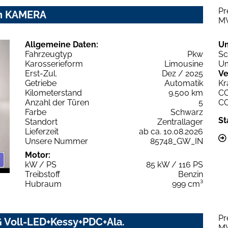
Pr
ion KAMERA
M
Allgemeine Daten:
U
Fahrzeugtyp
Pkw
Sc
Karosserieform
Limousine
Um
Erst-Zul.
Dez / 2025
Ve
Getriebe
Automatik
Kr
Kilometerstand
9.500 km
C
Anzahl der Türen
5
C
Farbe
Schwarz
St
Standort
Zentrallager
Lieferzeit
ab ca. 10.08.2026
Unsere Nummer
85748_GW_IN
Motor:
kW / PS
85 kW / 116 PS
Treibstoff
Benzin
Hubraum
999 cm³
Pr
SG Voll-LED+Kessy+PDC+Ala.
M