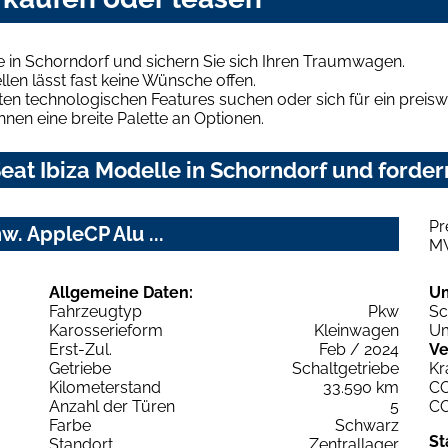
e in Schorndorf und sichern Sie sich Ihren Traumwagen.
len lässt fast keine Wünsche offen.
en technologischen Features suchen oder sich für ein preiswe
hnen eine breite Palette an Optionen.
at Ibiza Modelle in Schorndorf und fordern
Pr
w. AppleCP Alu ...
M
Allgemeine Daten:
U
Fahrzeugtyp
Pkw
Sc
Karosserieform
Kleinwagen
Um
Erst-Zul.
Feb / 2024
Ve
Getriebe
Schaltgetriebe
Kr
Kilometerstand
33.590 km
C
Anzahl der Türen
5
C
Farbe
Schwarz
St
Standort
Zentrallager