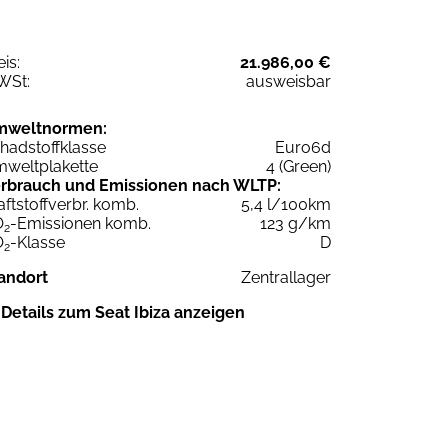
eis:
21.986,00 €
WSt:
ausweisbar
mweltnormen:
hadstoffklasse
Euro6d
weltplakette
4 (Green)
rbrauch und Emissionen nach WLTP:
aftstoffverbr. komb.
5,4 l/100km
O
-Emissionen komb.
123 g/km
2
O
-Klasse
D
2
andort
Zentrallager
Details zum Seat Ibiza anzeigen