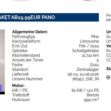
Pr
PAKET AB19,99EUR PANO
M
Allgemeine Daten:
U
Fahrzeugtyp
Pkw
Sc
Karosserieform
Limousine
Um
Erst-Zul.
Feb / 2024
Ve
Getriebe
Schaltgetriebe
Kr
Kilometerstand
21.741 km
C
Anzahl der Türen
5
C
Farbe
Grau
St
Standort
Zentrallager
Lieferzeit
ab ca. 10.08.2026
Unsere Nummer
86957_GW_IN
Motor:
kW / PS
81 kW / 110 PS
Treibstoff
Benzin
Hubraum
999 cm³