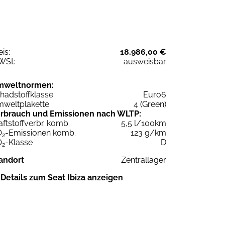
eis:
18.986,00 €
WSt:
ausweisbar
mweltnormen:
hadstoffklasse
Euro6
weltplakette
4 (Green)
rbrauch und Emissionen nach WLTP:
aftstoffverbr. komb.
5,5 l/100km
O
-Emissionen komb.
123 g/km
2
O
-Klasse
D
2
andort
Zentrallager
Details zum Seat Ibiza anzeigen