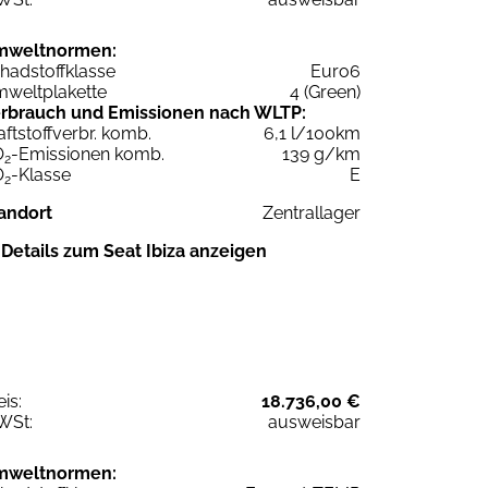
mweltnormen:
hadstoffklasse
Euro6
weltplakette
4 (Green)
rbrauch und Emissionen nach WLTP:
aftstoffverbr. komb.
6,1 l/100km
O
-Emissionen komb.
139 g/km
2
O
-Klasse
E
2
andort
Zentrallager
Details zum Seat Ibiza anzeigen
eis:
18.736,00 €
WSt:
ausweisbar
mweltnormen: