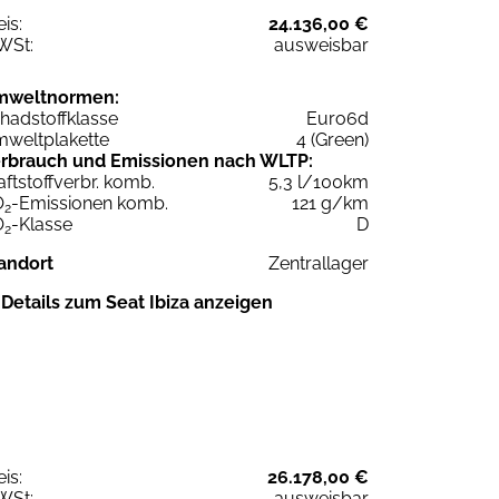
eis:
24.136,00 €
WSt:
ausweisbar
mweltnormen:
hadstoffklasse
Euro6d
weltplakette
4 (Green)
rbrauch und Emissionen nach WLTP:
aftstoffverbr. komb.
5,3 l/100km
O
-Emissionen komb.
121 g/km
2
O
-Klasse
D
2
andort
Zentrallager
Details zum Seat Ibiza anzeigen
eis:
26.178,00 €
WSt:
ausweisbar