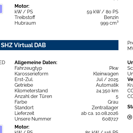
Motor:
kW / PS
59 kW / 80 PS
Treibstoff
Benzin
Hubraum
999 cm³
Pr
D SHZ Virtual DAB
M
Allgemeine Daten:
U
Fahrzeugtyp
Pkw
Sc
Karosserieform
Kleinwagen
Um
Erst-Zul.
Jul / 2025
Ve
Getriebe
Automatik
Kr
Kilometerstand
24.350 km
C
Anzahl der Türen
5
C
Farbe
Grau
St
Standort
Zentrallager
Lieferzeit
ab ca. 10.08.2026
Unsere Nummer
608727
Motor:
kW / PS
85 kW / 116 PS