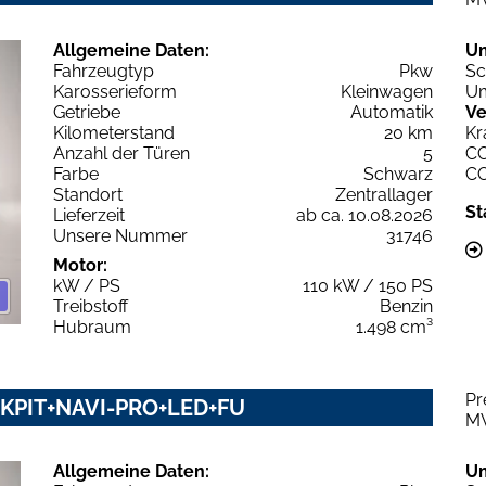
Allgemeine Daten:
U
Fahrzeugtyp
Pkw
Sc
Karosserieform
Kleinwagen
Um
Getriebe
Automatik
Ve
Kilometerstand
20 km
Kr
Anzahl der Türen
5
C
Farbe
Schwarz
C
Standort
Zentrallager
St
Lieferzeit
ab ca. 10.08.2026
Unsere Nummer
31746
Motor:
kW / PS
110 kW / 150 PS
Treibstoff
Benzin
Hubraum
1.498 cm³
Pr
OCKPIT+NAVI-PRO+LED+FU
M
Allgemeine Daten:
U