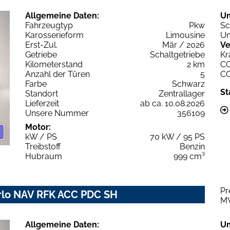
Allgemeine Daten:
U
Fahrzeugtyp
Pkw
Sc
Karosserieform
Limousine
Um
Erst-Zul.
Mär / 2026
Ve
Getriebe
Schaltgetriebe
Kr
Kilometerstand
2 km
C
Anzahl der Türen
5
C
Farbe
Schwarz
St
Standort
Zentrallager
Lieferzeit
ab ca. 10.08.2026
Unsere Nummer
356109
Motor:
kW / PS
70 kW / 95 PS
Treibstoff
Benzin
Hubraum
999 cm³
Pr
arlo NAV RFK ACC PDC SH
M
Allgemeine Daten:
U