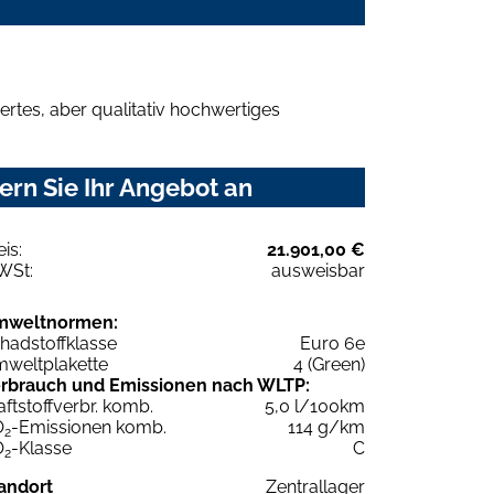
rtes, aber qualitativ hochwertiges
ern Sie Ihr Angebot an
eis:
21.901,00 €
WSt:
ausweisbar
mweltnormen:
hadstoffklasse
Euro 6e
weltplakette
4 (Green)
rbrauch und Emissionen nach WLTP:
aftstoffverbr. komb.
5,0 l/100km
O
-Emissionen komb.
114 g/km
2
O
-Klasse
C
2
andort
Zentrallager