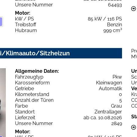
Unsere Nummer
64493
Motor:
kW / PS
85 kW / 116 PS
Treibstoff
Benzin
Hubraum
999 cm³
Pr
vi/Klimaauto/Sitzheizun
M
Allgemeine Daten:
U
Fahrzeugtyp
Pkw
Sc
Karosserieform
Kleinwagen
Um
Getriebe
Automatik
Ve
Kilometerstand
0
Kr
Anzahl der Türen
5
C
Farbe
Grau
C
Standort
Zentrallager
St
Lieferzeit
ab ca. 10.08.2026
Unsere Nummer
2849
Motor: