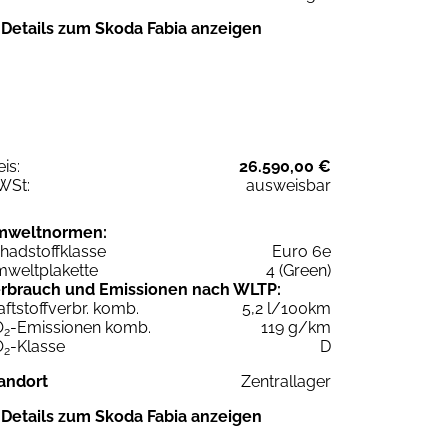
Details zum Skoda Fabia anzeigen
eis:
26.590,00 €
WSt:
ausweisbar
mweltnormen:
hadstoffklasse
Euro 6e
weltplakette
4 (Green)
rbrauch und Emissionen nach WLTP:
aftstoffverbr. komb.
5,2 l/100km
O
-Emissionen komb.
119 g/km
2
O
-Klasse
D
2
andort
Zentrallager
Details zum Skoda Fabia anzeigen