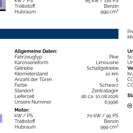
kW / PS
85 kW / 116 PS
Treibstoff
Benzin
Hubraum
999 cm³
Pr
M
Allgemeine Daten:
U
Fahrzeugtyp
Pkw
Sc
Karosserieform
Limousine
Um
Getriebe
Schaltgetriebe
Ve
Kilometerstand
10 km
Kr
Anzahl der Türen
5
C
Farbe
Schwarz
C
Standort
Zentrallager
St
Lieferzeit
ab ca. 10.08.2026
Unsere Nummer
63996
Motor:
kW / PS
70 kW / 95 PS
Treibstoff
Benzin
Hubraum
999 cm³