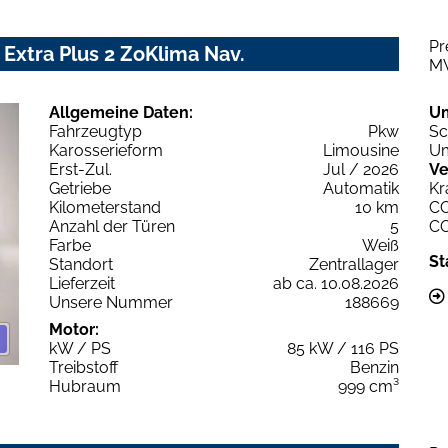
Pr
 Extra Plus 2 ZoKlima Nav.
M
Allgemeine Daten:
U
Fahrzeugtyp
Pkw
Sc
Karosserieform
Limousine
Um
Erst-Zul.
Jul / 2026
Ve
Getriebe
Automatik
Kr
Kilometerstand
10 km
C
Anzahl der Türen
5
C
Farbe
Weiß
St
Standort
Zentrallager
Lieferzeit
ab ca. 10.08.2026
Unsere Nummer
188669
Motor:
kW / PS
85 kW / 116 PS
Treibstoff
Benzin
Hubraum
999 cm³