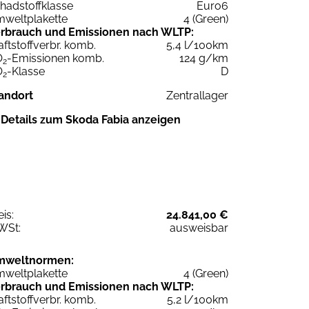
hadstoffklasse
Euro6
weltplakette
4 (Green)
rbrauch und Emissionen nach WLTP:
aftstoffverbr. komb.
5,4 l/100km
O
-Emissionen komb.
124 g/km
2
O
-Klasse
D
2
andort
Zentrallager
Details zum Skoda Fabia anzeigen
eis:
24.841,00 €
WSt:
ausweisbar
mweltnormen:
weltplakette
4 (Green)
rbrauch und Emissionen nach WLTP:
aftstoffverbr. komb.
5,2 l/100km