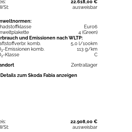
eis:
22.618,00 €
WSt:
ausweisbar
mweltnormen:
hadstoffklasse
Euro6
weltplakette
4 (Green)
rbrauch und Emissionen nach WLTP:
aftstoffverbr. komb.
5,0 l/100km
O
-Emissionen komb.
113 g/km
2
O
-Klasse
C
2
andort
Zentrallager
Details zum Skoda Fabia anzeigen
eis:
22.908,00 €
WSt:
ausweisbar