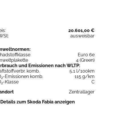
eis:
20.601,00 €
WSt:
ausweisbar
mweltnormen:
hadstoffklasse
Euro 6e
weltplakette
4 (Green)
rbrauch und Emissionen nach WLTP:
aftstoffverbr. komb.
5,1 l/100km
O
-Emissionen komb.
115 g/km
2
O
-Klasse
C
2
andort
Zentrallager
Details zum Skoda Fabia anzeigen