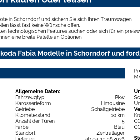
ote in Schorndorf und sichern Sie sich Ihren Traumwagen.
len lässt fast keine Wünsche offen.
en technologischen Features suchen oder sich für ein preiswe
hnen eine breite Palette an Optionen.
koda Fabia Modelle in Schorndorf und ford
Pr
M
Allgemeine Daten:
U
Fahrzeugtyp
Pkw
Sc
Karosserieform
Limousine
Um
Getriebe
Schaltgetriebe
Ve
Kilometerstand
10 km
Kr
Anzahl der Türen
5
C
Farbe
Blau
C
Standort
Zentrallager
St
Lieferzeit
ab ca. 10.08.2026