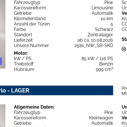
Fahrzeugtyp
Pkw
Sc
Karosserieform
Limousine
Um
Getriebe
Automatik
Ve
Kilometerstand
10 km
Kr
Anzahl der Türen
5
C
Farbe
Schwarz
C
Standort
Zentrallager
St
Lieferzeit
ab ca. 10.08.2026
Unsere Nummer
2581_NW_SR-SKO
Motor:
kW / PS
85 kW / 116 PS
Treibstoff
Benzin
Hubraum
999 cm³
Pr
rlo - LAGER
M
Allgemeine Daten:
U
Fahrzeugtyp
Pkw
Um
Karosserieform
Kleinwagen
Ve
Getriebe
Automatik
Kr