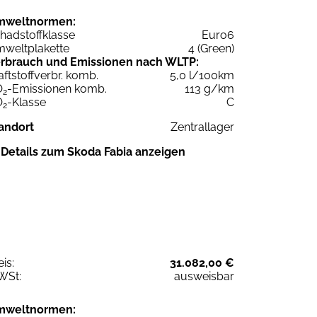
mweltnormen:
hadstoffklasse
Euro6
weltplakette
4 (Green)
rbrauch und Emissionen nach WLTP:
aftstoffverbr. komb.
5,0 l/100km
O
-Emissionen komb.
113 g/km
2
O
-Klasse
C
2
andort
Zentrallager
Details zum Skoda Fabia anzeigen
eis:
31.082,00 €
WSt:
ausweisbar
mweltnormen: