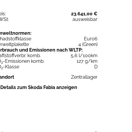
eis:
23.641,00 €
WSt:
ausweisbar
mweltnormen:
hadstoffklasse
Euro6
weltplakette
4 (Green)
rbrauch und Emissionen nach WLTP:
aftstoffverbr. komb.
5,6 l/100km
O
-Emissionen komb.
127 g/km
2
O
-Klasse
D
2
andort
Zentrallager
Details zum Skoda Fabia anzeigen