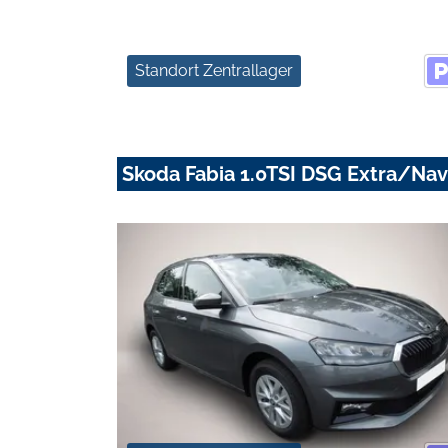
Standort Zentrallager
Skoda Fabia 1.0TSI DSG Extra/Na