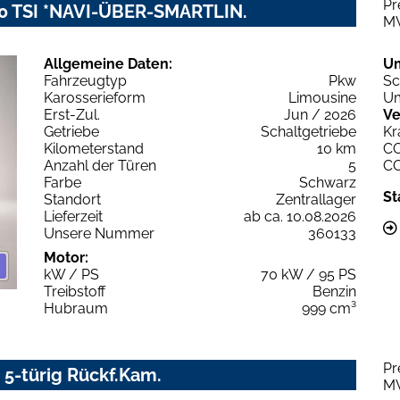
Pr
1.0 TSI *NAVI-ÜBER-SMARTLIN.
M
Allgemeine Daten:
U
Fahrzeugtyp
Pkw
Sc
Karosserieform
Limousine
Um
Erst-Zul.
Jun / 2026
Ve
Getriebe
Schaltgetriebe
Kr
Kilometerstand
10 km
C
Anzahl der Türen
5
C
Farbe
Schwarz
St
Standort
Zentrallager
Lieferzeit
ab ca. 10.08.2026
Unsere Nummer
360133
Motor:
kW / PS
70 kW / 95 PS
Treibstoff
Benzin
Hubraum
999 cm³
Pr
 5-türig Rückf.Kam.
M