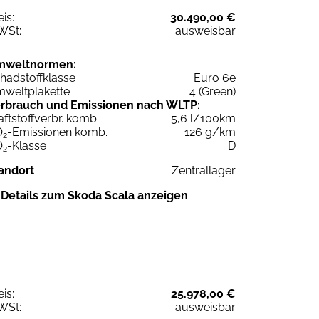
eis:
30.490,00 €
WSt:
ausweisbar
mweltnormen:
hadstoffklasse
Euro 6e
weltplakette
4 (Green)
rbrauch und Emissionen nach WLTP:
aftstoffverbr. komb.
5,6 l/100km
O
-Emissionen komb.
126 g/km
2
O
-Klasse
D
2
andort
Zentrallager
Details zum Skoda Scala anzeigen
eis:
25.978,00 €
WSt:
ausweisbar