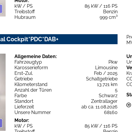
Motor:
kW / PS
85 kW / 116 PS
Treibstoff
Benzin
Hubraum
999 cm³
Pr
ital Cockpit*PDC*DAB+
M
Allgemeine Daten:
U
Fahrzeugtyp
Pkw
Um
Karosserieform
Limousine
Ve
Erst-Zul.
Feb / 2025
Kr
Getriebe
Schaltgetriebe
C
Kilometerstand
13.721 km
C
Anzahl der Türen
5
St
Farbe
Schwarz
Standort
Zentrallager
Lieferzeit
ab ca. 11.08.2026
Unsere Nummer
68160
Motor:
kW / PS
85 kW / 116 PS
Treibstoff
Benzin