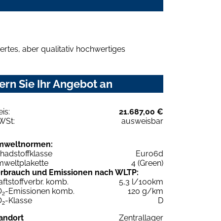
rtes, aber qualitativ hochwertiges
rn Sie Ihr Angebot an
eis:
21.687,00 €
WSt:
ausweisbar
mweltnormen:
hadstoffklasse
Euro6d
weltplakette
4 (Green)
rbrauch und Emissionen nach WLTP:
aftstoffverbr. komb.
5,3 l/100km
O
-Emissionen komb.
120 g/km
2
O
-Klasse
D
2
andort
Zentrallager