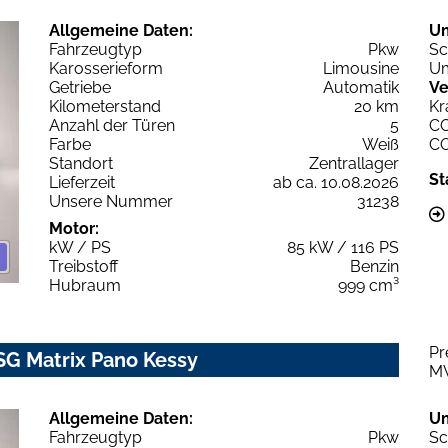
Allgemeine Daten:
U
Fahrzeugtyp
Pkw
Sc
Karosserieform
Limousine
Um
Getriebe
Automatik
Ve
Kilometerstand
20 km
Kr
Anzahl der Türen
5
C
Farbe
Weiß
C
Standort
Zentrallager
St
Lieferzeit
ab ca. 10.08.2026
Unsere Nummer
31238
Motor:
kW / PS
85 kW / 116 PS
Treibstoff
Benzin
Hubraum
999 cm³
Pr
DSG Matrix Pano Kessy
M
Allgemeine Daten:
U
Fahrzeugtyp
Pkw
Sc