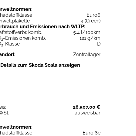
mweltnormen:
hadstoffklasse
Euro6
weltplakette
4 (Green)
rbrauch und Emissionen nach WLTP:
aftstoffverbr. komb.
5,4 l/100km
O
-Emissionen komb.
121 g/km
2
O
-Klasse
D
2
andort
Zentrallager
Details zum Skoda Scala anzeigen
eis:
28.507,00 €
WSt:
ausweisbar
mweltnormen:
hadstoffklasse
Euro 6e