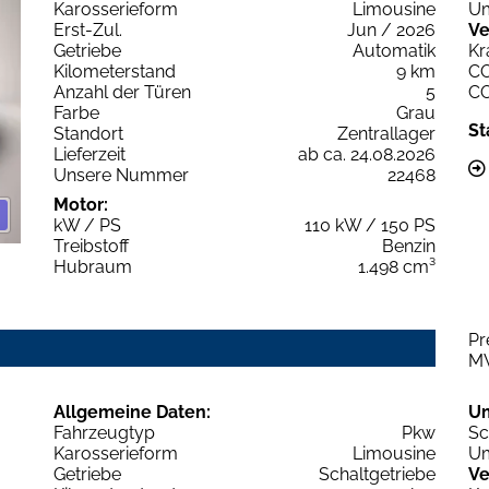
Karosserieform
Limousine
Um
Erst-Zul.
Jun / 2026
Ve
Getriebe
Automatik
Kr
Kilometerstand
9 km
C
Anzahl der Türen
5
C
Farbe
Grau
St
Standort
Zentrallager
Lieferzeit
ab ca. 24.08.2026
Unsere Nummer
22468
Motor:
kW / PS
110 kW / 150 PS
Treibstoff
Benzin
Hubraum
1.498 cm³
Pr
M
Allgemeine Daten:
U
Fahrzeugtyp
Pkw
Sc
Karosserieform
Limousine
Um
Getriebe
Schaltgetriebe
Ve