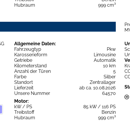
Hubraum
999 cm³
Pr
M
Allgemeine Daten:
U
Fahrzeugtyp
Pkw
Sc
Karosserieform
Limousine
Um
Getriebe
Automatik
Ve
Kilometerstand
10 km
Kr
Anzahl der Türen
5
C
Farbe
Silber
C
Standort
Zentrallager
St
Lieferzeit
ab ca. 10.08.2026
Unsere Nummer
64570
Motor:
kW / PS
85 kW / 116 PS
Treibstoff
Benzin
Hubraum
999 cm³