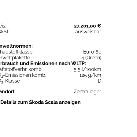
eis:
27.201,00 €
WSt:
ausweisbar
mweltnormen:
hadstoffklasse
Euro 6e
weltplakette
4 (Green)
rbrauch und Emissionen nach WLTP:
aftstoffverbr. komb.
5,5 l/100km
O
-Emissionen komb.
125 g/km
2
O
-Klasse
D
2
andort
Zentrallager
Details zum Skoda Scala anzeigen