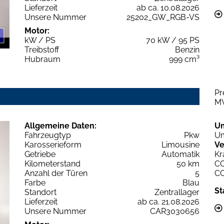
Lieferzeit
ab ca. 10.08.2026
Unsere Nummer
25202_GW_RGB-VS
Motor:
kW / PS
70 kW / 95 PS
Treibstoff
Benzin
Hubraum
999 cm³
Pr
M
Allgemeine Daten:
U
Fahrzeugtyp
Pkw
Um
Karosserieform
Limousine
Ve
Getriebe
Automatik
Kr
Kilometerstand
50 km
C
Anzahl der Türen
5
C
Farbe
Blau
St
Standort
Zentrallager
Lieferzeit
ab ca. 21.08.2026
Unsere Nummer
CAR3030656