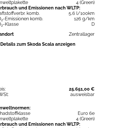
weltplakette
4 (Green)
rbrauch und Emissionen nach WLTP:
aftstoffverbr. komb.
5,6 l/100km
O
-Emissionen komb.
126 g/km
2
O
-Klasse
D
2
andort
Zentrallager
Details zum Skoda Scala anzeigen
eis:
25.651,00 €
WSt:
ausweisbar
mweltnormen:
hadstoffklasse
Euro 6e
weltplakette
4 (Green)
rbrauch und Emissionen nach WLTP: