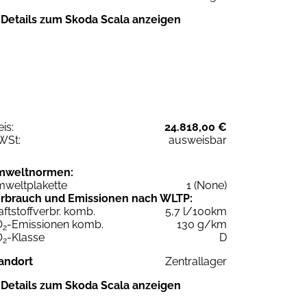
Details zum Skoda Scala anzeigen
eis:
24.818,00 €
WSt:
ausweisbar
mweltnormen:
weltplakette
1 (None)
rbrauch und Emissionen nach WLTP:
aftstoffverbr. komb.
5,7 l/100km
O
-Emissionen komb.
130 g/km
2
O
-Klasse
D
2
andort
Zentrallager
Details zum Skoda Scala anzeigen