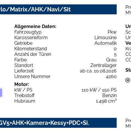
Pr
arlo/Matrix/AHK/Navi/Sit
M
Allgemeine Daten:
U
Fahrzeugtyp
Pkw
Sc
Karosserieform
Limousine
Um
Getriebe
Automatik
Ve
Kilometerstand
0
Kr
Anzahl der Türen
5
C
Farbe
Grau
C
Standort
Zentrallager
St
Lieferzeit
ab ca. 10.08.2026
Unsere Nummer
4260
Motor:
kW / PS
110 kW / 150 PS
Treibstoff
Benzin
Hubraum
1.498 cm³
Pr
G GV5+AHK+Kamera+Kessy+PDC+Si.
M