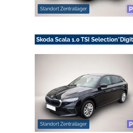
Standort Zentrallager
Skoda Scala 1.0 TSI Selection*Dig
Standort Zentrallager