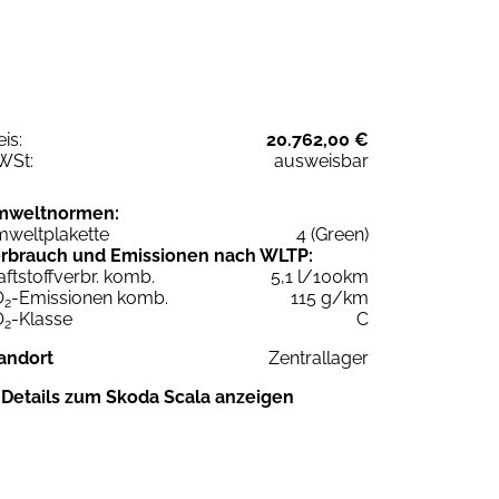
eis:
20.762,00 €
WSt:
ausweisbar
mweltnormen:
weltplakette
4 (Green)
rbrauch und Emissionen nach WLTP:
aftstoffverbr. komb.
5,1 l/100km
O
-Emissionen komb.
115 g/km
2
O
-Klasse
C
2
andort
Zentrallager
Details zum Skoda Scala anzeigen