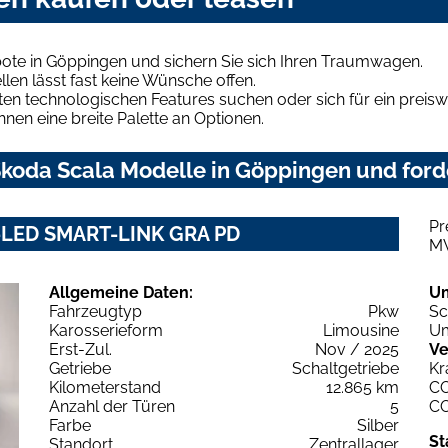
ote in Göppingen und sichern Sie sich Ihren Traumwagen.
len lässt fast keine Wünsche offen.
en technologischen Features suchen oder sich für ein preiswe
hnen eine breite Palette an Optionen.
koda Scala Modelle in Göppingen und forde
Pr
X-LED SMART-LINK GRA PD
M
Allgemeine Daten:
U
Fahrzeugtyp
Pkw
Sc
Karosserieform
Limousine
Um
Erst-Zul.
Nov / 2025
Ve
Getriebe
Schaltgetriebe
Kr
Kilometerstand
12.865 km
C
Anzahl der Türen
5
C
Farbe
Silber
St
Standort
Zentrallager