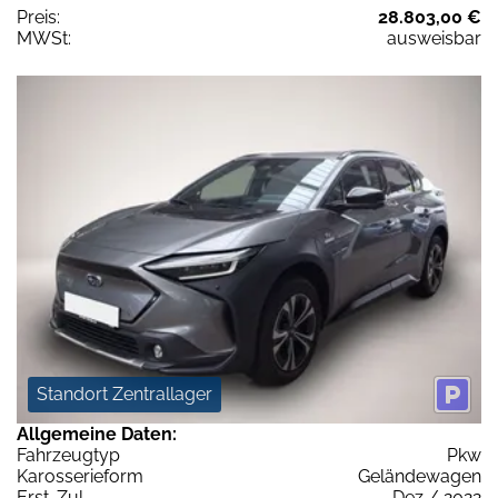
Preis:
28.803,00 €
MWSt:
ausweisbar
Standort Zentrallager
Allgemeine Daten:
Fahrzeugtyp
Pkw
Karosserieform
Geländewagen
Erst-Zul.
Dez / 2022