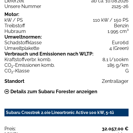
Lieferzeit
ab ca. 10.08.2026
Unsere Nummer
2125-26
Motor:
kW / PS
110 kW / 150 PS
Treibstoff
Benzin
Hubraum
1.995 cm³
Umweltnormen:
Schadstoffklasse
Euro6d
Umweltplakette
4 (Green)
Verbrauch und Emissionen nach WLTP:
Kraftstoffverbr. komb.
8,1 l/100km
CO
-Emissionen komb.
185 g/km
2
CO
-Klasse
G
2
Standort
Zentrallager
Details zum Subaru Forester anzeigen
Subaru Crosstrek 2.0ie Lineartronic Active 100 kW, 5-tü
Preis:
32.057,00 €