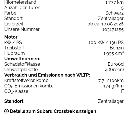
Kilometerstand
1.777 km
Anzahl der Türen
5
Farbe
Schwarz
Standort
Zentrallager
Lieferzeit
ab ca. 10.08.2026
Unsere Nummer
103171255
Motor:
kW / PS
100 kW / 136 PS
Treibstoff
Benzin
Hubraum
1.995 cm³
Umweltnormen:
Schadstoffklasse
Euro6d
Umweltplakette
4 (Green)
Verbrauch und Emissionen nach WLTP:
Kraftstoffverbr. komb.
7,7 l/100km
CO
-Emissionen komb.
174 g/km
2
CO
-Klasse
F
2
Standort
Zentrallager
Details zum Subaru Crosstrek anzeigen