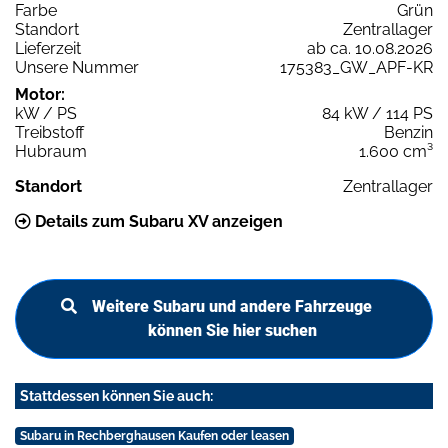
Farbe
Grün
Standort
Zentrallager
Lieferzeit
ab ca. 10.08.2026
Unsere Nummer
175383_GW_APF-KR
Motor:
kW / PS
84 kW / 114 PS
Treibstoff
Benzin
Hubraum
1.600 cm³
Standort
Zentrallager
Details zum Subaru XV anzeigen
Weitere Subaru und andere Fahrzeuge
können Sie hier suchen
Stattdessen können Sie auch:
Subaru in Rechberghausen Kaufen oder leasen