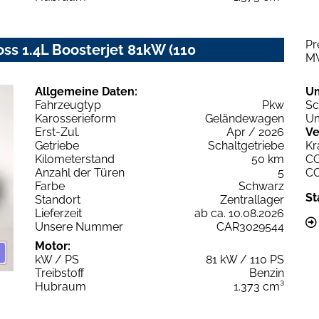
Pr
oss 1.4L Boosterjet 81kW (110
M
Allgemeine Daten:
U
Fahrzeugtyp
Pkw
Sc
Karosserieform
Geländewagen
Um
Erst-Zul.
Apr / 2026
Ve
Getriebe
Schaltgetriebe
Kr
Kilometerstand
50 km
C
Anzahl der Türen
5
C
Farbe
Schwarz
St
Standort
Zentrallager
Lieferzeit
ab ca. 10.08.2026
Unsere Nummer
CAR3029544
Motor:
kW / PS
81 kW / 110 PS
Treibstoff
Benzin
Hubraum
1.373 cm³