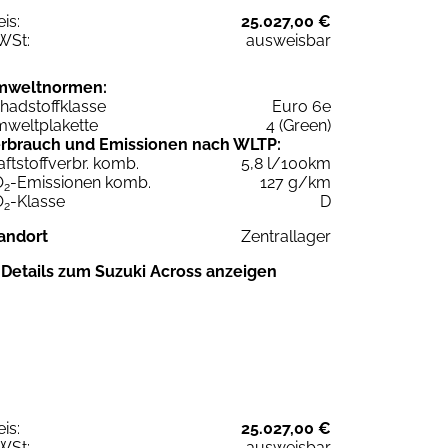
eis:
25.027,00 €
WSt:
ausweisbar
mweltnormen:
hadstoffklasse
Euro 6e
weltplakette
4 (Green)
rbrauch und Emissionen nach WLTP:
aftstoffverbr. komb.
5,8 l/100km
O
-Emissionen komb.
127 g/km
2
O
-Klasse
D
2
andort
Zentrallager
Details zum Suzuki Across anzeigen
eis:
25.027,00 €
WSt:
ausweisbar