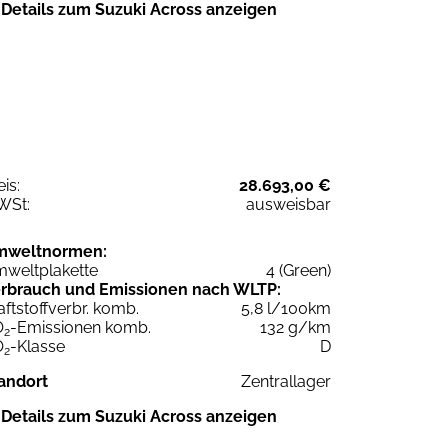
Details zum Suzuki Across anzeigen
eis:
28.693,00 €
WSt:
ausweisbar
mweltnormen:
weltplakette
4 (Green)
rbrauch und Emissionen nach WLTP:
aftstoffverbr. komb.
5,8 l/100km
O
-Emissionen komb.
132 g/km
2
O
-Klasse
D
2
andort
Zentrallager
Details zum Suzuki Across anzeigen