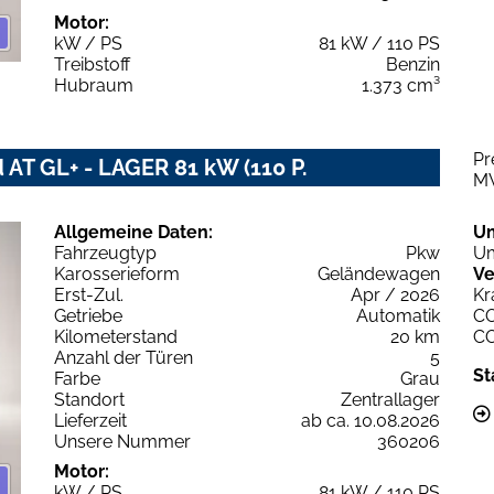
Motor:
kW / PS
81 kW / 110 PS
Treibstoff
Benzin
Hubraum
1.373 cm³
Pr
 AT GL+ - LAGER 81 kW (110 P.
M
Allgemeine Daten:
U
Fahrzeugtyp
Pkw
Um
Karosserieform
Geländewagen
Ve
Erst-Zul.
Apr / 2026
Kr
Getriebe
Automatik
C
Kilometerstand
20 km
C
Anzahl der Türen
5
St
Farbe
Grau
Standort
Zentrallager
Lieferzeit
ab ca. 10.08.2026
Unsere Nummer
360206
Motor:
kW / PS
81 kW / 110 PS