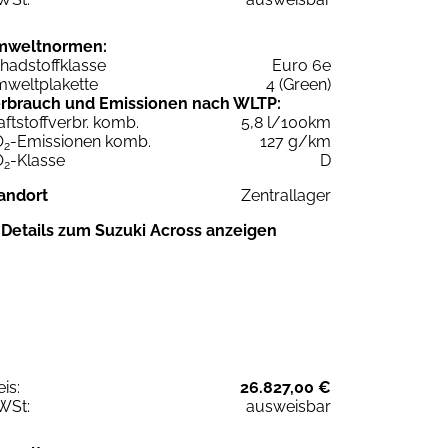
mweltnormen:
hadstoffklasse
Euro 6e
weltplakette
4 (Green)
rbrauch und Emissionen nach WLTP:
aftstoffverbr. komb.
5,8 l/100km
O
-Emissionen komb.
127 g/km
2
O
-Klasse
D
2
andort
Zentrallager
Details zum Suzuki Across anzeigen
eis:
26.827,00 €
WSt:
ausweisbar