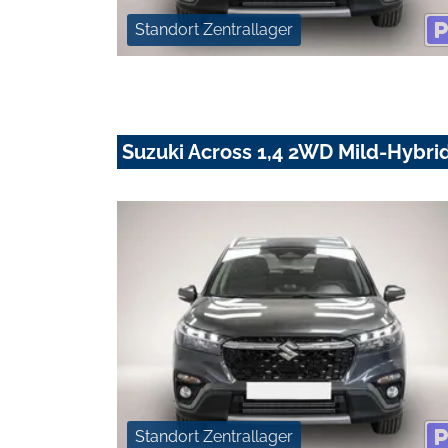
Standort Zentrallager
Suzuki Across 1,4 2WD Mild-Hybrid
Standort Zentrallager