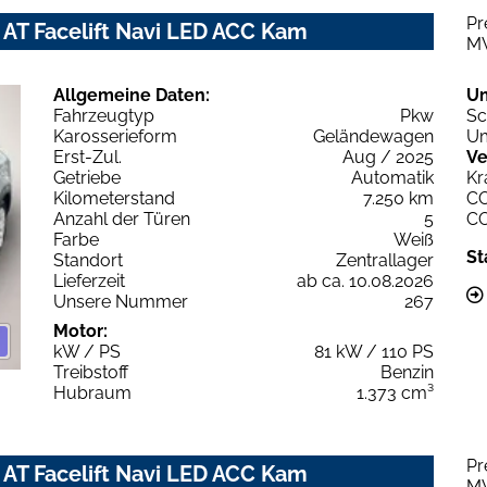
Pr
 AT Facelift Navi LED ACC Kam
M
Allgemeine Daten:
U
Fahrzeugtyp
Pkw
Sc
Karosserieform
Geländewagen
Um
Erst-Zul.
Aug / 2025
Ve
Getriebe
Automatik
Kr
Kilometerstand
7.250 km
C
Anzahl der Türen
5
C
Farbe
Weiß
St
Standort
Zentrallager
Lieferzeit
ab ca. 10.08.2026
Unsere Nummer
267
Motor:
kW / PS
81 kW / 110 PS
Treibstoff
Benzin
Hubraum
1.373 cm³
Pr
 AT Facelift Navi LED ACC Kam
M