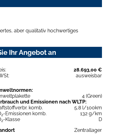
rtes, aber qualitativ hochwertiges
ie Ihr Angebot an
eis:
28.693,00 €
WSt:
ausweisbar
mweltnormen:
weltplakette
4 (Green)
rbrauch und Emissionen nach WLTP:
aftstoffverbr. komb.
5,8 l/100km
O
-Emissionen komb.
132 g/km
2
O
-Klasse
D
2
andort
Zentrallager