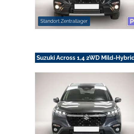
Standort Zentrallager
Suzuki Across 1,4 2WD Mild-Hybrid