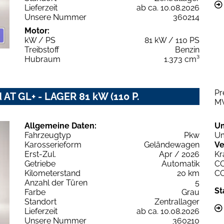
Lieferzeit
ab ca. 10.08.2026
Unsere Nummer
360214
Motor:
kW / PS
81 kW / 110 PS
Treibstoff
Benzin
Hubraum
1.373 cm³
Pr
 AT GL+ - LAGER 81 kW (110 P.
M
Allgemeine Daten:
U
Fahrzeugtyp
Pkw
Um
Karosserieform
Geländewagen
Ve
Erst-Zul.
Apr / 2026
Kr
Getriebe
Automatik
C
Kilometerstand
20 km
C
Anzahl der Türen
5
St
Farbe
Grau
Standort
Zentrallager
Lieferzeit
ab ca. 10.08.2026
Unsere Nummer
360210