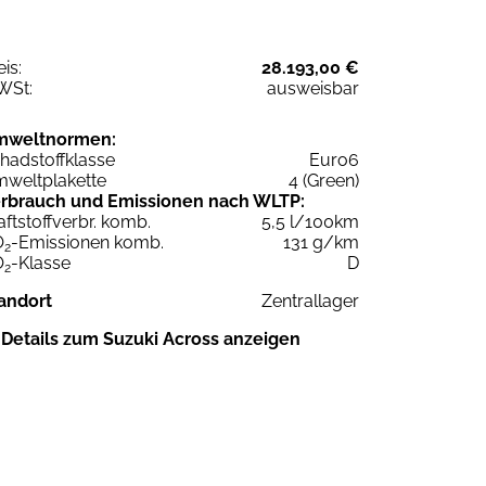
eis:
28.193,00 €
WSt:
ausweisbar
mweltnormen:
hadstoffklasse
Euro6
weltplakette
4 (Green)
rbrauch und Emissionen nach WLTP:
aftstoffverbr. komb.
5,5 l/100km
O
-Emissionen komb.
131 g/km
2
O
-Klasse
D
2
andort
Zentrallager
Details zum Suzuki Across anzeigen