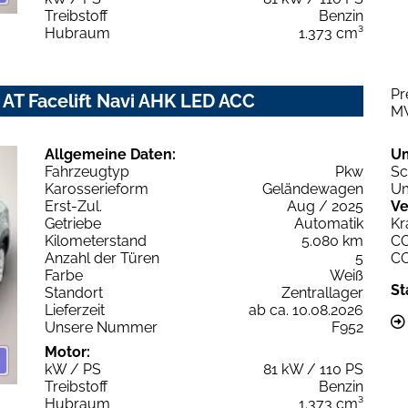
Treibstoff
Benzin
Hubraum
1.373 cm³
Pr
 AT Facelift Navi AHK LED ACC
M
Allgemeine Daten:
U
Fahrzeugtyp
Pkw
Sc
Karosserieform
Geländewagen
Um
Erst-Zul.
Aug / 2025
Ve
Getriebe
Automatik
Kr
Kilometerstand
5.080 km
C
Anzahl der Türen
5
C
Farbe
Weiß
St
Standort
Zentrallager
Lieferzeit
ab ca. 10.08.2026
Unsere Nummer
F952
Motor:
kW / PS
81 kW / 110 PS
Treibstoff
Benzin
Hubraum
1.373 cm³