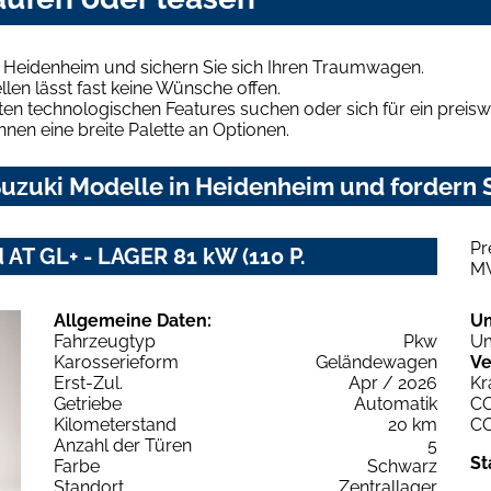
n Heidenheim und sichern Sie sich Ihren Traumwagen.
len lässt fast keine Wünsche offen.
en technologischen Features suchen oder sich für ein preiswe
hnen eine breite Palette an Optionen.
uzuki Modelle in Heidenheim und fordern S
Pr
 AT GL+ - LAGER 81 kW (110 P.
M
Allgemeine Daten:
U
Fahrzeugtyp
Pkw
Um
Karosserieform
Geländewagen
Ve
Erst-Zul.
Apr / 2026
Kr
Getriebe
Automatik
C
Kilometerstand
20 km
C
Anzahl der Türen
5
St
Farbe
Schwarz
Standort
Zentrallager