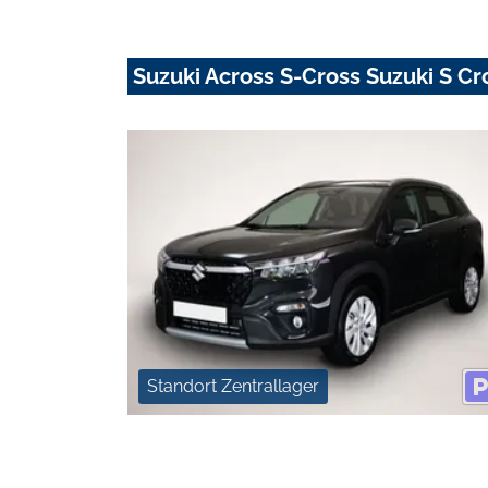
Suzuki Across S-Cross Suzuki S Cr
Standort Zentrallager