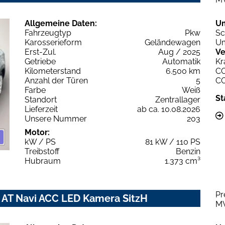
Allgemeine Daten:
U
Fahrzeugtyp
Pkw
Sc
Karosserieform
Geländewagen
Um
Erst-Zul.
Aug / 2025
Ve
Getriebe
Automatik
Kr
Kilometerstand
6.500 km
C
Anzahl der Türen
5
C
Farbe
Weiß
St
Standort
Zentrallager
Lieferzeit
ab ca. 10.08.2026
Unsere Nummer
203
Motor:
kW / PS
81 kW / 110 PS
Treibstoff
Benzin
Hubraum
1.373 cm³
Pr
4 AT Navi ACC LED Kamera SitzH
M