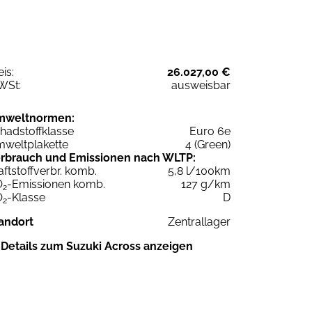
eis:
26.027,00 €
WSt:
ausweisbar
mweltnormen:
hadstoffklasse
Euro 6e
weltplakette
4 (Green)
rbrauch und Emissionen nach WLTP:
aftstoffverbr. komb.
5,8 l/100km
O
-Emissionen komb.
127 g/km
2
O
-Klasse
D
2
andort
Zentrallager
Details zum Suzuki Across anzeigen