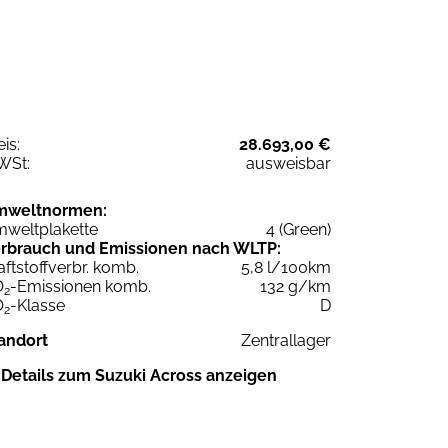
eis:
28.693,00 €
WSt:
ausweisbar
mweltnormen:
weltplakette
4 (Green)
rbrauch und Emissionen nach WLTP:
aftstoffverbr. komb.
5,8 l/100km
O
-Emissionen komb.
132 g/km
2
O
-Klasse
D
2
andort
Zentrallager
Details zum Suzuki Across anzeigen